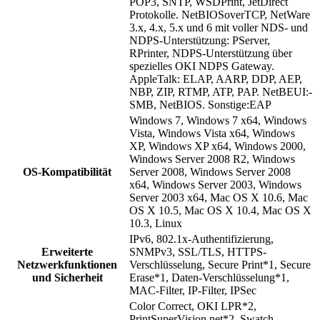
POP3, SNTP, WSDPrint, JetDirect
Protokolle. NetBIOSoverTCP, NetWare
3.x, 4.x, 5.x und 6 mit voller NDS- und
NDPS-Unterstützung: PServer,
RPrinter, NDPS-Unterstützung über
spezielles OKI NDPS Gateway.
AppleTalk: ELAP, AARP, DDP, AEP,
NBP, ZIP, RTMP, ATP, PAP. NetBEUI:-
SMB, NetBIOS. Sonstige:EAP
Windows 7, Windows 7 x64, Windows
Vista, Windows Vista x64, Windows
XP, Windows XP x64, Windows 2000,
Windows Server 2008 R2, Windows
OS-Kompatibilität
Server 2008, Windows Server 2008
x64, Windows Server 2003, Windows
Server 2003 x64, Mac OS X 10.6, Mac
OS X 10.5, Mac OS X 10.4, Mac OS X
10.3, Linux
IPv6, 802.1x-Authentifizierung,
Erweiterte
SNMPv3, SSL/TLS, HTTPS-
Netzwerkfunktionen
Verschlüsselung, Secure Print*1, Secure
und Sicherheit
Erase*1, Daten-Verschlüsselung*1,
MAC-Filter, IP-Filter, IPSec
Color Correct, OKI LPR*2,
PrintSuperVision.net*2, Swatch-