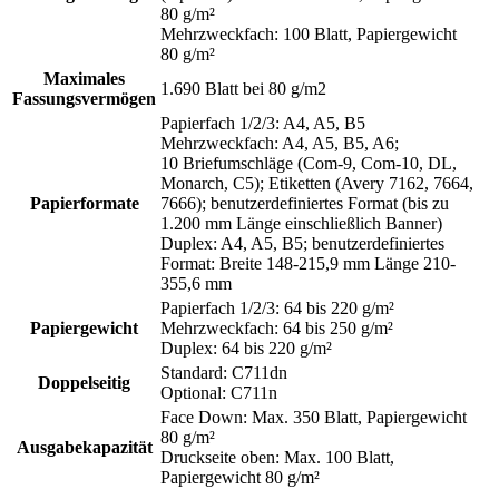
80 g/m²
Mehrzweckfach: 100 Blatt, Papiergewicht
80 g/m²
Maximales
1.690 Blatt bei 80 g/m2
Fassungsvermögen
Papierfach 1/2/3: A4, A5, B5
Mehrzweckfach: A4, A5, B5, A6;
10 Briefumschläge (Com-9, Com-10, DL,
Monarch, C5); Etiketten (Avery 7162, 7664,
Papierformate
7666); benutzerdefiniertes Format (bis zu
1.200 mm Länge einschließlich Banner)
Duplex: A4, A5, B5; benutzerdefiniertes
Format: Breite 148-215,9 mm Länge 210-
355,6 mm
Papierfach 1/2/3: 64 bis 220 g/m²
Papiergewicht
Mehrzweckfach: 64 bis 250 g/m²
Duplex: 64 bis 220 g/m²
Standard: C711dn
Doppelseitig
Optional: C711n
Face Down: Max. 350 Blatt, Papiergewicht
80 g/m²
Ausgabekapazität
Druckseite oben: Max. 100 Blatt,
Papiergewicht 80 g/m²