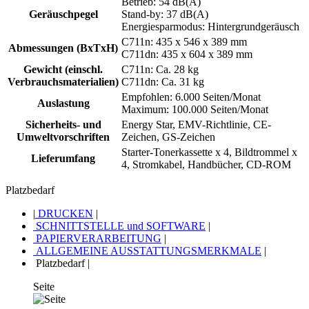
Betrieb: 54 dB(A)
Geräuschpegel
Stand-by: 37 dB(A)
Energiesparmodus: Hintergrundgeräusch
C711n: 435 x 546 x 389 mm
Abmessungen (BxTxH)
C711dn: 435 x 604 x 389 mm
Gewicht (einschl.
C711n: Ca. 28 kg
Verbrauchsmaterialien)
C711dn: Ca. 31 kg
Empfohlen: 6.000 Seiten/Monat
Auslastung
Maximum: 100.000 Seiten/Monat
Sicherheits- und
Energy Star, EMV-Richtlinie, CE-
Umweltvorschriften
Zeichen, GS-Zeichen
Starter-Tonerkassette x 4, Bildtrommel x
Lieferumfang
4, Stromkabel, Handbücher, CD-ROM
Platzbedarf
|
DRUCKEN
|
SCHNITTSTELLE und SOFTWARE
|
PAPIERVERARBEITUNG
|
ALLGEMEINE AUSSTATTUNGSMERKMALE
|
Platzbedarf
|
Seite