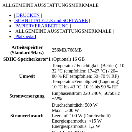
ALLGEMEINE AUSSTATTUNGSMERKMALE
|
DRUCKEN
|
SCHNITTSTELLE und SOFTWARE
|
PAPIERVERARBEITUNG
|
ALLGEMEINE AUSSTATTUNGSMERKMALE
|
Platzbedarf
|
Arbeitsspeicher
256MB/768MB
(Standard/Max.)
SDHC-Speicherkarte*1
(Optional) 16 GB
Temperatur / Feuchtigkeit (Betrieb): 10–
32 °C (empfohlen: 17–27 °C) / 20–
Umwelt
80 % RF (empfohlen: 50–70 % RF)
Temperatur/Feuchtigkeit (Lagerung): –
10 °C bis 43 °C, 10 % bis 90 % RF
Einphasenstrom 220-240V, 50/60Hz
Stromversorgung
+/2%
Durchschnittlich: 500 W
Max: 1.300 W
Stromverbrauch
Leerlauf: 100 W (Durchschnitt)
Energiesparmodus: <15 W
Energiesparmodus: 1,2 W