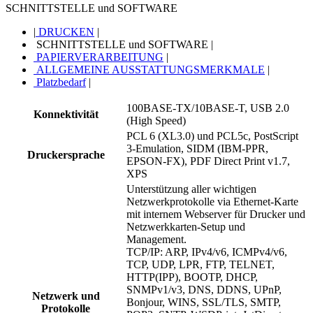
SCHNITTSTELLE und SOFTWARE
|
DRUCKEN
|
SCHNITTSTELLE und SOFTWARE
|
PAPIERVERARBEITUNG
|
ALLGEMEINE AUSSTATTUNGSMERKMALE
|
Platzbedarf
|
100BASE-TX/10BASE-T, USB 2.0
Konnektivität
(High Speed)
PCL 6 (XL3.0) und PCL5c, PostScript
3-Emulation, SIDM (IBM-PPR,
Druckersprache
EPSON-FX), PDF Direct Print v1.7,
XPS
Unterstützung aller wichtigen
Netzwerkprotokolle via Ethernet-Karte
mit internem Webserver für Drucker und
Netzwerkkarten-Setup und
Management.
TCP/IP: ARP, IPv4/v6, ICMPv4/v6,
TCP, UDP, LPR, FTP, TELNET,
HTTP(IPP), BOOTP, DHCP,
SNMPv1/v3, DNS, DDNS, UPnP,
Netzwerk und
Bonjour, WINS, SSL/TLS, SMTP,
Protokolle