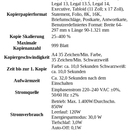
Legal 13, Legal 13.5, Legal 14,
Executive, Tabloid (11 Zoll; x 17 Zoll),
Kopierpapierformat
Statement, Folio, 8K, 16K,
Briefumschläge, Postkarte, Antwortkarte,
Benutzerdefiniertes Format: Breite 64-
297 mm x Länge 90-1.321 mm
Kopie Skalierung
25–400 %
Maximale
999 Blatt
Kopienanzahl
A4 35 Zeichen/Min. Farbe,
Kopiergeschwindigkeit
35 Zeichen/Min. Schwarzweiß
Farbe: ca. 10,0 Sekunden Schwarzweiß:
Zeit bis zur 1. Kopie
ca. 10,0 Sekunden
Ca. 32,0 Sekunden nach dem
Aufwärmzeit
Einschalten
Einphasenstrom 220–240 VAC ±0%,
Stromquelle
50/60 Hz ±2%
Betrieb: Max. 1.400W/Durchschn.
850W
Leerlauf: 120W
Stromverbrauch
Energiesparmodus: 30,0 W
Tiefschlaf: 3,0W
Auto-Off: 0,1W