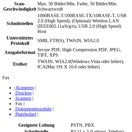
Scan-
Max. 50 Bilder/Min. Farbe, 50 Bilder/Min.
Geschwindigkeit
Schwarzweiß
1000BASE-T/100BASE-TX/10BASE-T, USB
2.0 (High Speed), (Optional) Wireless LAN
Schnittstellen
(IEEE802.11a/b/g/n), USB 2.0 (High Speed)
Host
Unterstütztes
SMB, FTP(S), TWAIN, WIA2.0
Protokoll
Secure PDF, High Compression PDF, JPEG,
Ausgabeformat
TIFF, XPS
TWAIN, WIA2.0(Windows Vista oder höher),
Treiber
ICA(Mac OS X 10.6 oder höher)
Fax
|
Kopieren
|
Drucken
|
Scannen
|
Fax
|
Dokumentenzufuhr
|
Platzbedarf
|
Geeignete Leitung
PSTN, PBX
Schnittstelle
RJ-11 x 2 (Leitung, Telefon)