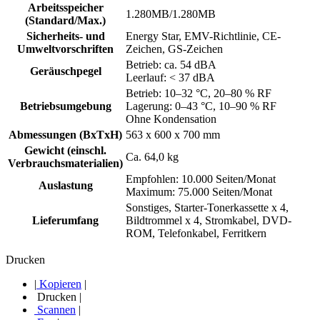
Arbeitsspeicher
1.280MB/1.280MB
(Standard/Max.)
Sicherheits- und
Energy Star, EMV-Richtlinie, CE-
Umweltvorschriften
Zeichen, GS-Zeichen
Betrieb: ca. 54 dBA
Geräuschpegel
Leerlauf: < 37 dBA
Betrieb: 10–32 °C, 20–80 % RF
Betriebsumgebung
Lagerung: 0–43 °C, 10–90 % RF
Ohne Kondensation
Abmessungen (BxTxH)
563 x 600 x 700 mm
Gewicht (einschl.
Ca. 64,0 kg
Verbrauchsmaterialien)
Empfohlen: 10.000 Seiten/Monat
Auslastung
Maximum: 75.000 Seiten/Monat
Sonstiges, Starter-Tonerkassette x 4,
Lieferumfang
Bildtrommel x 4, Stromkabel, DVD-
ROM, Telefonkabel, Ferritkern
Drucken
|
Kopieren
|
Drucken
|
Scannen
|