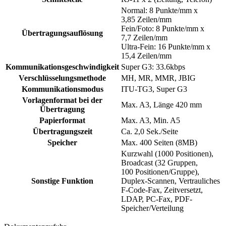
Normal: 8 Punkte/mm x
3,85 Zeilen/mm
Fein/Foto: 8 Punkte/mm x
Übertragungsauflösung
7,7 Zeilen/mm
Ultra-Fein: 16 Punkte/mm x
15,4 Zeilen/mm
Kommunikationsgeschwindigkeit
Super G3: 33.6kbps
Verschlüsselungsmethode
MH, MR, MMR, JBIG
Kommunikationsmodus
ITU-TG3, Super G3
Vorlagenformat bei der
Max. A3, Länge 420 mm
Übertragung
Papierformat
Max. A3, Min. A5
Übertragungszeit
Ca. 2,0 Sek./Seite
Speicher
Max. 400 Seiten (8MB)
Kurzwahl (1000 Positionen),
Broadcast (32 Gruppen,
100 Positionen/Gruppe),
Sonstige Funktion
Duplex-Scannen, Vertrauliches
F-Code-Fax, Zeitversetzt,
LDAP, PC-Fax, PDF-
Speicher/Verteilung