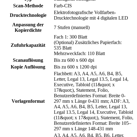
Scan-Methode
Farb-CIS
Elektrofotografische Vollfarben-
Drucktechnologie
Drucktechnologie mit 4 digitalen LED
Anpassung der
7 Stufen (manuell)
Kopierdichte
Fach 1: 300 Blatt
(Optional) Zusätzliches Papierfach:
Zufuhrkapazität
535 Blatt
Mehrzweckfach: 110 Blatt
Scanauflösung
Bis zu 600 x 600 dpi
Kopie Auflösung
Bis zu 600 x 1200 dpi
Flachbett: A3, A4, A5, A6, B4, B5,
Letter, Legal 13, Legal 13.5, Legal 14,
Executive, Tabloid (11&quot; x
17&quot;), Statement, Folio,
Benutzerdefiniertes Format: Breite 0-
Vorlagenformat
297 mm x Länge 0-431 mm; ADF: A3,
A4, A5, A6, B4, B5, Letter, Legal 13,
Legal 13.5, Legal 14, Executive, Tabloid
(11&quot; x 17&quot;), Statement, Folio,
Benutzerdefiniertes Format: Breite 105–
297 mm x Länge 148-431 mm
A3, A4, A5, A6, B4, B5, B6, Letter,