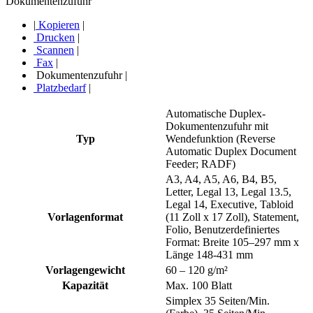
Dokumentenzufuhr
|
Kopieren
|
Drucken
|
Scannen
|
Fax
|
Dokumentenzufuhr
|
Platzbedarf
|
Automatische Duplex-
Dokumentenzufuhr mit
Typ
Wendefunktion (Reverse
Automatic Duplex Document
Feeder; RADF)
A3, A4, A5, A6, B4, B5,
Letter, Legal 13, Legal 13.5,
Legal 14, Executive, Tabloid
Vorlagenformat
(11 Zoll x 17 Zoll), Statement,
Folio, Benutzerdefiniertes
Format: Breite 105–297 mm x
Länge 148-431 mm
Vorlagengewicht
60 – 120 g/m²
Kapazität
Max. 100 Blatt
Simplex 35 Seiten/Min.