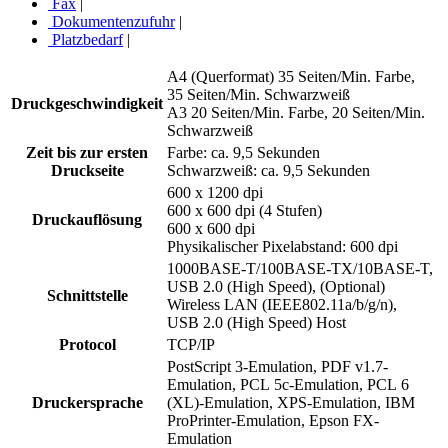
Fax
|
Dokumentenzufuhr
|
Platzbedarf
|
A4 (Querformat) 35 Seiten/Min. Farbe,
35 Seiten/Min. Schwarzweiß
Druckgeschwindigkeit
A3 20 Seiten/Min. Farbe, 20 Seiten/Min.
Schwarzweiß
Zeit bis zur ersten
Farbe: ca. 9,5 Sekunden
Druckseite
Schwarzweiß: ca. 9,5 Sekunden
600 x 1200 dpi
600 x 600 dpi (4 Stufen)
Druckauflösung
600 x 600 dpi
Physikalischer Pixelabstand: 600 dpi
1000BASE-T/100BASE-TX/10BASE-T,
USB 2.0 (High Speed), (Optional)
Schnittstelle
Wireless LAN (IEEE802.11a/b/g/n),
USB 2.0 (High Speed) Host
Protocol
TCP/IP
PostScript 3-Emulation, PDF v1.7-
Emulation, PCL 5c-Emulation, PCL 6
Druckersprache
(XL)-Emulation, XPS-Emulation, IBM
ProPrinter-Emulation, Epson FX-
Emulation