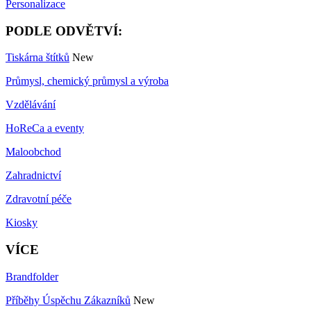
Personalizace
PODLE ODVĚTVÍ:
Tiskárna štítků
New
Průmysl, chemický průmysl a výroba
Vzdělávání
HoReCa a eventy
Maloobchod
Zahradnictví
Zdravotní péče
Kiosky
VÍCE
Brandfolder
Příběhy Úspěchu Zákazníků
New