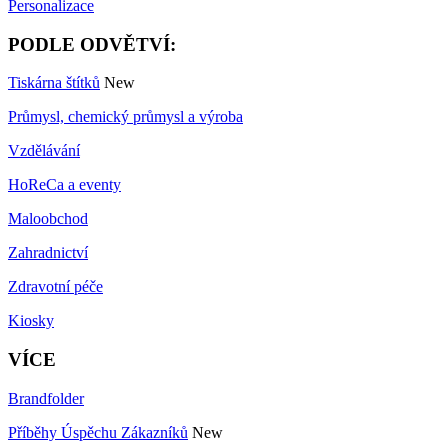
Personalizace
PODLE ODVĚTVÍ:
Tiskárna štítků
New
Průmysl, chemický průmysl a výroba
Vzdělávání
HoReCa a eventy
Maloobchod
Zahradnictví
Zdravotní péče
Kiosky
VÍCE
Brandfolder
Příběhy Úspěchu Zákazníků
New