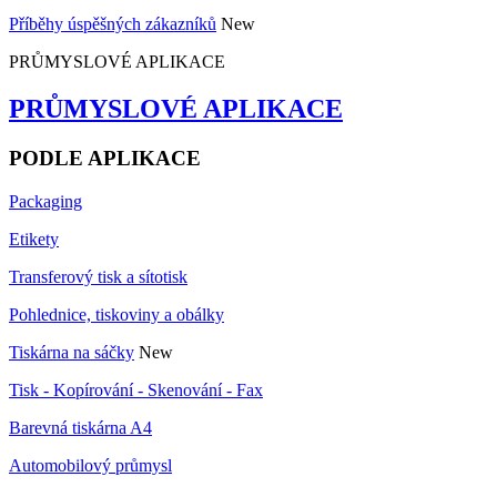
Příběhy úspěšných zákazníků
New
PRŮMYSLOVÉ APLIKACE
PRŮMYSLOVÉ APLIKACE
PODLE APLIKACE
Packaging
Etikety
Transferový tisk a sítotisk
Pohlednice, tiskoviny a obálky
Tiskárna na sáčky
New
Tisk - Kopírování - Skenování - Fax
Barevná tiskárna A4
Automobilový průmysl