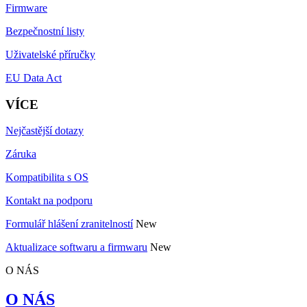
Firmware
Bezpečnostní listy
Uživatelské příručky
EU Data Act
VÍCE
Nejčastější dotazy
Záruka
Kompatibilita s OS
Kontakt na podporu
Formulář hlášení zranitelností
New
Aktualizace softwaru a firmwaru
New
O NÁS
O NÁS