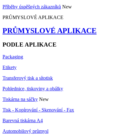
Příběhy úspěšných zákazníků
New
PRŮMYSLOVÉ APLIKACE
PRŮMYSLOVÉ APLIKACE
PODLE APLIKACE
Packaging
Etikety
Transferový tisk a sítotisk
Pohlednice, tiskoviny a obálky
Tiskárna na sáčky
New
Tisk - Kopírování - Skenování - Fax
Barevná tiskárna A4
Automobilový průmysl