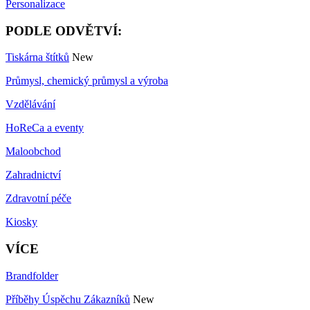
Personalizace
PODLE ODVĚTVÍ:
Tiskárna štítků
New
Průmysl, chemický průmysl a výroba
Vzdělávání
HoReCa a eventy
Maloobchod
Zahradnictví
Zdravotní péče
Kiosky
VÍCE
Brandfolder
Příběhy Úspěchu Zákazníků
New