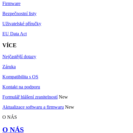
Firmware
Bezpečnostní listy
Uživatelské příručky
EU Data Act
VÍCE
Nejčastější dotazy
Záruka
Kompatibilita s OS
Kontakt na podporu
Formulář hlášení zranitelností
New
Aktualizace softwaru a firmwaru
New
O NÁS
O NÁS