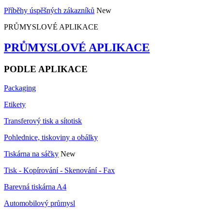
Příběhy úspěšných zákazníků
New
PRŮMYSLOVÉ APLIKACE
PRŮMYSLOVÉ APLIKACE
PODLE APLIKACE
Packaging
Etikety
Transferový tisk a sítotisk
Pohlednice, tiskoviny a obálky
Tiskárna na sáčky
New
Tisk - Kopírování - Skenování - Fax
Barevná tiskárna A4
Automobilový průmysl