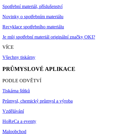
Spotřební materiál, příslušenství
Novinky o spotřebním materiálu
Recyklace spotřebního materiálu
Je můj spotřební materiál originální značky OKI?
VÍCE
Všechny tiskárny
PRŮMYSLOVÉ APLIKACE
PODLE ODVĚTVÍ
Tiskárna štítků
Průmysl, chemický průmysl a výroba
Vzdělávání
HoReCa a eventy
Maloobchod