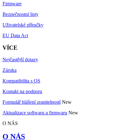
Firmware
Bezpečnostní listy
Uživatelské příručky
EU Data Act
VÍCE
Nejčastější dotazy
Záruka
Kompatibilita s OS
Kontakt na podporu
Formulář hlášení zranitelností
New
Aktualizace softwaru a firmwaru
New
O NÁS
O NÁS