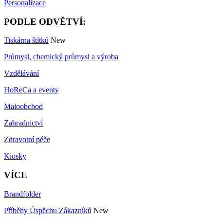
Personalizace
PODLE ODVĚTVÍ:
Tiskárna štítků
New
Průmysl, chemický průmysl a výroba
Vzdělávání
HoReCa a eventy
Maloobchod
Zahradnictví
Zdravotní péče
Kiosky
VÍCE
Brandfolder
Příběhy Úspěchu Zákazníků
New