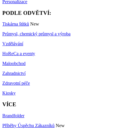
Personalizace
PODLE ODVĚTVÍ:
Tiskárna štítků
New
Průmysl, chemický průmysl a výroba
Vzdělávání
HoReCa a eventy
Maloobchod
Zahradnictví
Zdravotní péče
Kiosky
VÍCE
Brandfolder
Příběhy Úspěchu Zákazníků
New