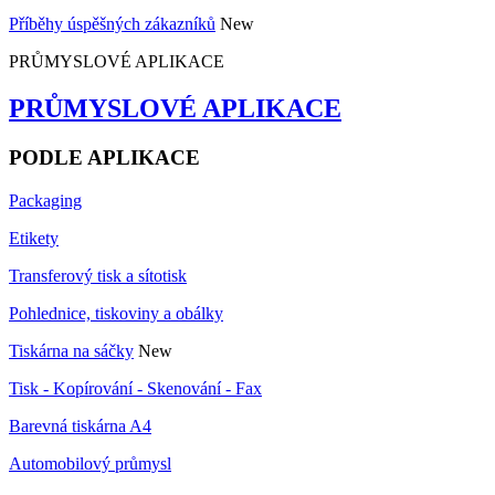
Příběhy úspěšných zákazníků
New
PRŮMYSLOVÉ APLIKACE
PRŮMYSLOVÉ APLIKACE
PODLE APLIKACE
Packaging
Etikety
Transferový tisk a sítotisk
Pohlednice, tiskoviny a obálky
Tiskárna na sáčky
New
Tisk - Kopírování - Skenování - Fax
Barevná tiskárna A4
Automobilový průmysl