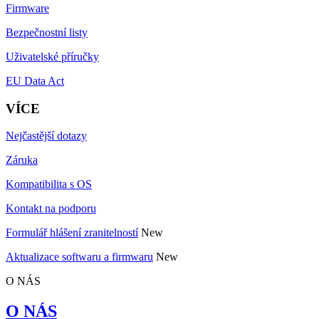
Firmware
Bezpečnostní listy
Uživatelské příručky
EU Data Act
VÍCE
Nejčastější dotazy
Záruka
Kompatibilita s OS
Kontakt na podporu
Formulář hlášení zranitelností
New
Aktualizace softwaru a firmwaru
New
O NÁS
O NÁS