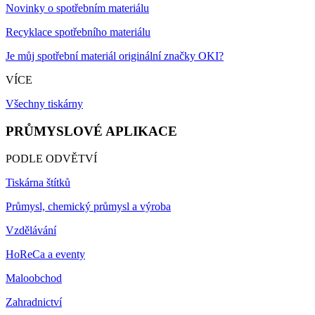
Novinky o spotřebním materiálu
Recyklace spotřebního materiálu
Je můj spotřební materiál originální značky OKI?
VÍCE
Všechny tiskárny
PRŮMYSLOVÉ APLIKACE
PODLE ODVĚTVÍ
Tiskárna štítků
Průmysl, chemický průmysl a výroba
Vzdělávání
HoReCa a eventy
Maloobchod
Zahradnictví