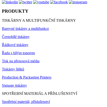
PRODUKTY
TISKÁRNY A MULTIFUNKČNÍ TISKÁRNY
Barevné tiskárny a multifunkce
Černobílé tiskárny
Řádkové tiskárny
Řada s bílým tonerem
Tisk na přenosová média
Tiskárny štítků
Production & Packaging Printers
Signage tiskárny
SPOTŘEBNÍ MATERIÁL A PŘÍSLUŠENSTVÍ
Spotřební materiál, příslušenství