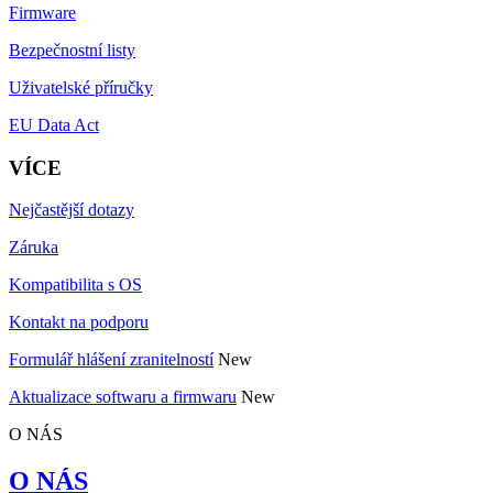
Firmware
Bezpečnostní listy
Uživatelské příručky
EU Data Act
VÍCE
Nejčastější dotazy
Záruka
Kompatibilita s OS
Kontakt na podporu
Formulář hlášení zranitelností
New
Aktualizace softwaru a firmwaru
New
O NÁS
O NÁS