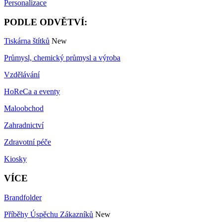
Personalizace
PODLE ODVĚTVÍ:
Tiskárna štítků
New
Průmysl, chemický průmysl a výroba
Vzdělávání
HoReCa a eventy
Maloobchod
Zahradnictví
Zdravotní péče
Kiosky
VÍCE
Brandfolder
Příběhy Úspěchu Zákazníků
New