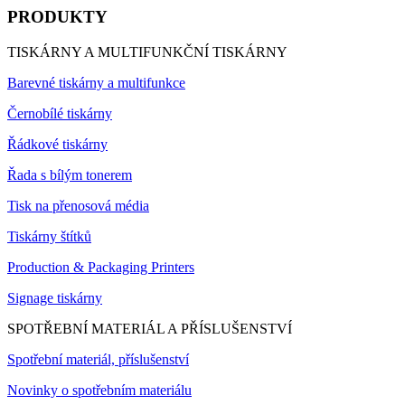
PRODUKTY
TISKÁRNY A MULTIFUNKČNÍ TISKÁRNY
Barevné tiskárny a multifunkce
Černobílé tiskárny
Řádkové tiskárny
Řada s bílým tonerem
Tisk na přenosová média
Tiskárny štítků
Production & Packaging Printers
Signage tiskárny
SPOTŘEBNÍ MATERIÁL A PŘÍSLUŠENSTVÍ
Spotřební materiál, příslušenství
Novinky o spotřebním materiálu