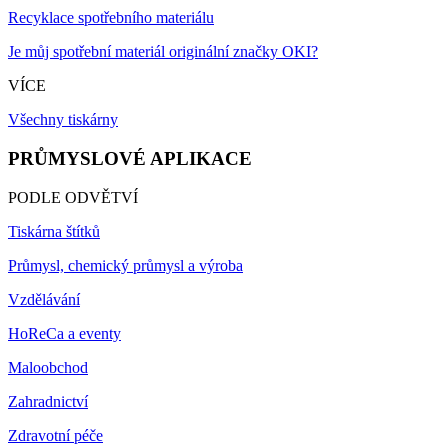
Recyklace spotřebního materiálu
Je můj spotřební materiál originální značky OKI?
VÍCE
Všechny tiskárny
PRŮMYSLOVÉ APLIKACE
PODLE ODVĚTVÍ
Tiskárna štítků
Průmysl, chemický průmysl a výroba
Vzdělávání
HoReCa a eventy
Maloobchod
Zahradnictví
Zdravotní péče