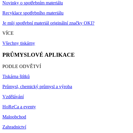
Novinky o spotřebním materiálu
Recyklace spotřebního materiálu
Je můj spotřební materiál originální značky OKI?
VÍCE
Všechny tiskárny
PRŮMYSLOVÉ APLIKACE
PODLE ODVĚTVÍ
Tiskárna štítků
Průmysl, chemický průmysl a výroba
Vzdělávání
HoReCa a eventy
Maloobchod
Zahradnictví