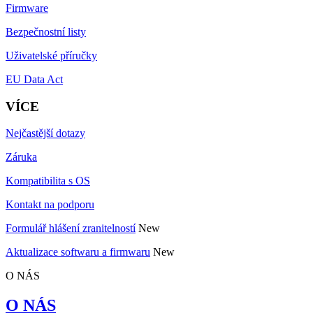
Firmware
Bezpečnostní listy
Uživatelské příručky
EU Data Act
VÍCE
Nejčastější dotazy
Záruka
Kompatibilita s OS
Kontakt na podporu
Formulář hlášení zranitelností
New
Aktualizace softwaru a firmwaru
New
O NÁS
O NÁS