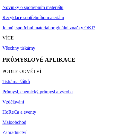
Novinky o spotřebním materiálu
Recyklace spotřebního materiálu
Je můj spotřební materiál originální značky OKI?
VÍCE
Všechny tiskárny
PRŮMYSLOVÉ APLIKACE
PODLE ODVĚTVÍ
Tiskárna štítků
Průmysl, chemický průmysl a výroba
Vzdělávání
HoReCa a eventy
Maloobchod
Zahradnictví