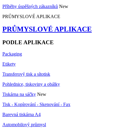
Příběhy úspěšných zákazníků
New
PRŮMYSLOVÉ APLIKACE
PRŮMYSLOVÉ APLIKACE
PODLE APLIKACE
Packaging
Etikety
Transferový tisk a sítotisk
Pohlednice, tiskoviny a obálky
Tiskárna na sáčky
New
Tisk - Kopírování - Skenování - Fax
Barevná tiskárna A4
Automobilový průmysl