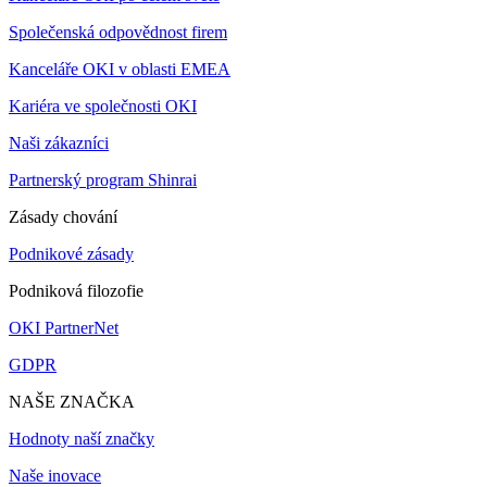
Společenská odpovědnost firem
Kanceláře OKI v oblasti EMEA
Kariéra ve společnosti OKI
Naši zákazníci
Partnerský program Shinrai
Zásady chování
Podnikové zásady
Podniková filozofie
OKI PartnerNet
GDPR
NAŠE ZNAČKA
Hodnoty naší značky
Naše inovace