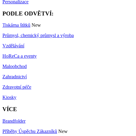
Personalizace
PODLE ODVĚTVÍ:
Tiskárna štítků
New
Průmysl, chemický průmysl a výroba
Vzdělávání
HoReCa a eventy
Maloobchod
Zahradnictví
Zdravotní péče
Kiosky
VÍCE
Brandfolder
Příběhy Úspěchu Zákazníků
New