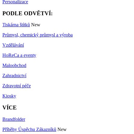
Personalizace
PODLE ODVĚTVÍ:
Tiskárna štítků
New
Průmysl, chemický průmysl a výroba
Vzdělávání
HoReCa a eventy
Maloobchod
Zahradnictví
Zdravotní péče
Kiosky
VÍCE
Brandfolder
Příběhy Úspěchu Zákazníků
New