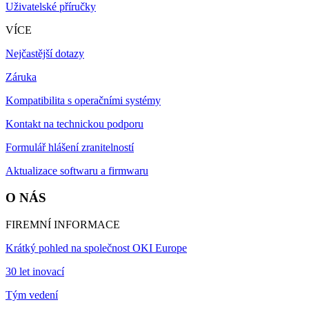
Uživatelské příručky
VÍCE
Nejčastější dotazy
Záruka
Kompatibilita s operačními systémy
Kontakt na technickou podporu
Formulář hlášení zranitelností
Aktualizace softwaru a firmwaru
O NÁS
FIREMNÍ INFORMACE
Krátký pohled na společnost OKI Europe
30 let inovací
Tým vedení