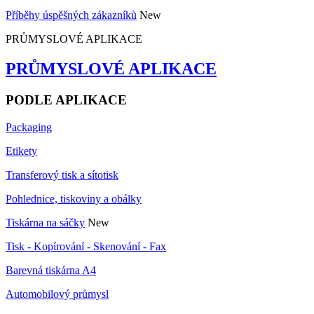
Příběhy úspěšných zákazníků
New
PRŮMYSLOVÉ APLIKACE
PRŮMYSLOVÉ APLIKACE
PODLE APLIKACE
Packaging
Etikety
Transferový tisk a sítotisk
Pohlednice, tiskoviny a obálky
Tiskárna na sáčky
New
Tisk - Kopírování - Skenování - Fax
Barevná tiskárna A4
Automobilový průmysl