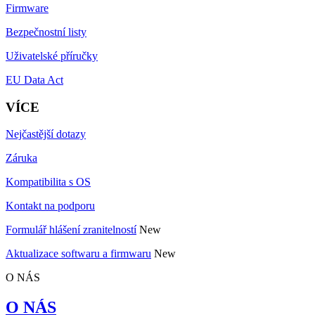
Firmware
Bezpečnostní listy
Uživatelské příručky
EU Data Act
VÍCE
Nejčastější dotazy
Záruka
Kompatibilita s OS
Kontakt na podporu
Formulář hlášení zranitelností
New
Aktualizace softwaru a firmwaru
New
O NÁS
O NÁS