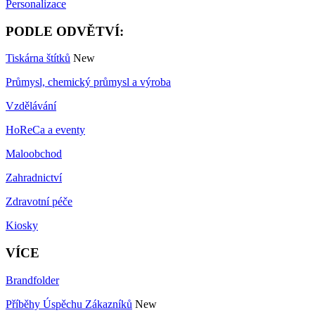
Personalizace
PODLE ODVĚTVÍ:
Tiskárna štítků
New
Průmysl, chemický průmysl a výroba
Vzdělávání
HoReCa a eventy
Maloobchod
Zahradnictví
Zdravotní péče
Kiosky
VÍCE
Brandfolder
Příběhy Úspěchu Zákazníků
New