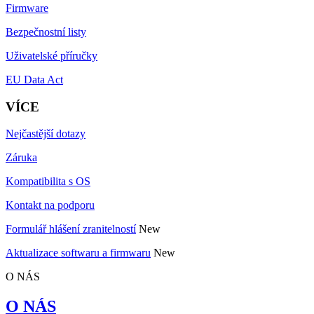
Firmware
Bezpečnostní listy
Uživatelské příručky
EU Data Act
VÍCE
Nejčastější dotazy
Záruka
Kompatibilita s OS
Kontakt na podporu
Formulář hlášení zranitelností
New
Aktualizace softwaru a firmwaru
New
O NÁS
O NÁS