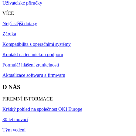
Uživatelské příručky
VÍCE
Nejčastější dotazy
Záruka
Kompatibilita s operačními systémy
Kontakt na technickou podporu
Formulář hlášení zranitelností
Aktualizace softwaru a firmwaru
O NÁS
FIREMNÍ INFORMACE
Krátký pohled na společnost OKI Europe
30 let inovací
Tým vedení