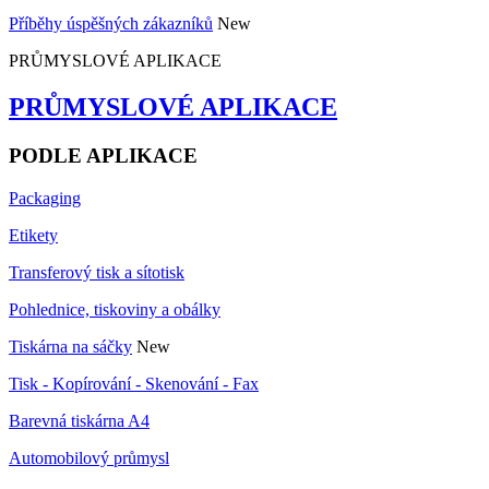
Příběhy úspěšných zákazníků
New
PRŮMYSLOVÉ APLIKACE
PRŮMYSLOVÉ APLIKACE
PODLE APLIKACE
Packaging
Etikety
Transferový tisk a sítotisk
Pohlednice, tiskoviny a obálky
Tiskárna na sáčky
New
Tisk - Kopírování - Skenování - Fax
Barevná tiskárna A4
Automobilový průmysl