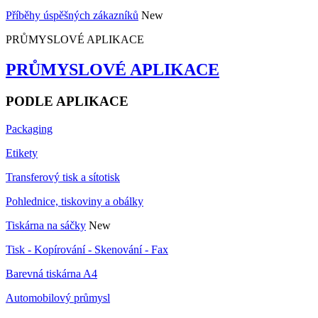
Příběhy úspěšných zákazníků
New
PRŮMYSLOVÉ APLIKACE
PRŮMYSLOVÉ APLIKACE
PODLE APLIKACE
Packaging
Etikety
Transferový tisk a sítotisk
Pohlednice, tiskoviny a obálky
Tiskárna na sáčky
New
Tisk - Kopírování - Skenování - Fax
Barevná tiskárna A4
Automobilový průmysl