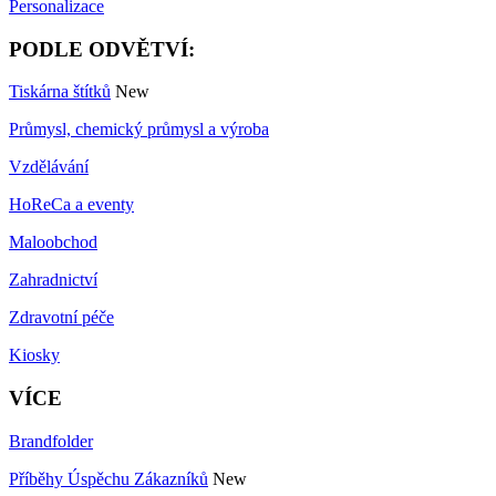
Personalizace
PODLE ODVĚTVÍ:
Tiskárna štítků
New
Průmysl, chemický průmysl a výroba
Vzdělávání
HoReCa a eventy
Maloobchod
Zahradnictví
Zdravotní péče
Kiosky
VÍCE
Brandfolder
Příběhy Úspěchu Zákazníků
New