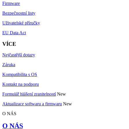
Firmware
Bezpečnostní listy
Uživatelské příručky
EU Data Act
VÍCE
Nejčastější dotazy
Záruka
Kompatibilita s OS
Kontakt na podporu
Formulář hlášení zranitelností
New
Aktualizace softwaru a firmwaru
New
O NÁS
O NÁS