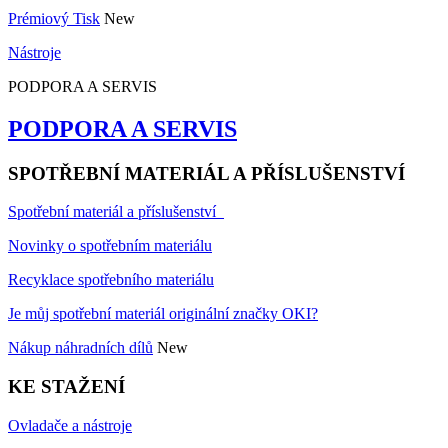
Prémiový Tisk
New
Nástroje
PODPORA A SERVIS
PODPORA A SERVIS
SPOTŘEBNÍ MATERIÁL A PŘÍSLUŠENSTVÍ
Spotřební materiál a příslušenství
Novinky o spotřebním materiálu
Recyklace spotřebního materiálu
Je můj spotřební materiál originální značky OKI?
Nákup náhradních dílů
New
KE STAŽENÍ
Ovladače a nástroje