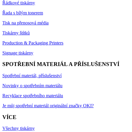
Řádkové tiskárny
Řada s bílým tonerem
Tisk na přenosová média
Tiskárny štítků
Production & Packaging Printers
Signage tiskárny
SPOTŘEBNÍ MATERIÁL A PŘÍSLUŠENSTVÍ
Spotřební materiál, příslušenství
Novinky o spotřebním materiálu
Recyklace spotřebního materiálu
Je můj spotřební materiál originální značky OKI?
VÍCE
Všechny tiskárny