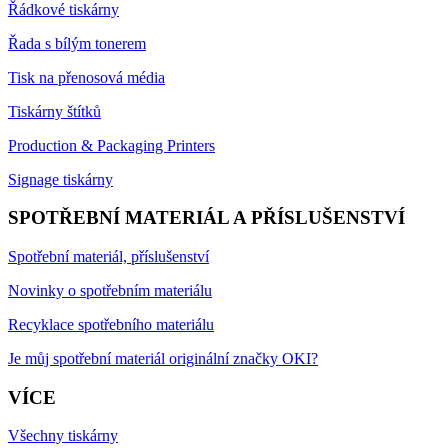
Řádkové tiskárny
Řada s bílým tonerem
Tisk na přenosová média
Tiskárny štítků
Production & Packaging Printers
Signage tiskárny
SPOTŘEBNÍ MATERIÁL A PŘÍSLUŠENSTVÍ
Spotřební materiál, příslušenství
Novinky o spotřebním materiálu
Recyklace spotřebního materiálu
Je můj spotřební materiál originální značky OKI?
VÍCE
Všechny tiskárny