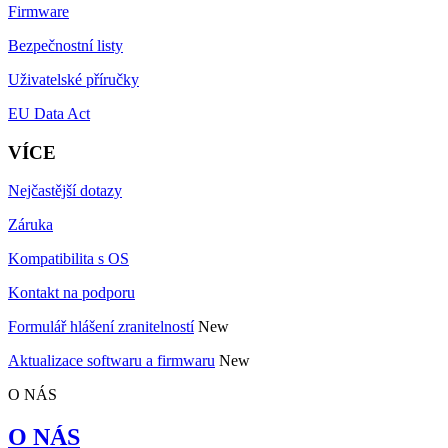
Firmware
Bezpečnostní listy
Uživatelské příručky
EU Data Act
VÍCE
Nejčastější dotazy
Záruka
Kompatibilita s OS
Kontakt na podporu
Formulář hlášení zranitelností
New
Aktualizace softwaru a firmwaru
New
O NÁS
O NÁS