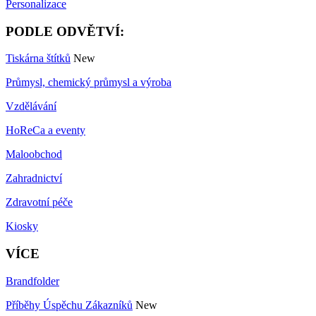
Personalizace
PODLE ODVĚTVÍ:
Tiskárna štítků
New
Průmysl, chemický průmysl a výroba
Vzdělávání
HoReCa a eventy
Maloobchod
Zahradnictví
Zdravotní péče
Kiosky
VÍCE
Brandfolder
Příběhy Úspěchu Zákazníků
New