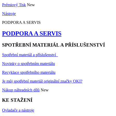
Prémiový Tisk
New
Nástroje
PODPORA A SERVIS
PODPORA A SERVIS
SPOTŘEBNÍ MATERIÁL A PŘÍSLUŠENSTVÍ
Spotřební materiál a příslušenství
Novinky o spotřebním materiálu
Recyklace spotřebního materiálu
Je můj spotřební materiál originální značky OKI?
Nákup náhradních dílů
New
KE STAŽENÍ
Ovladače a nástroje