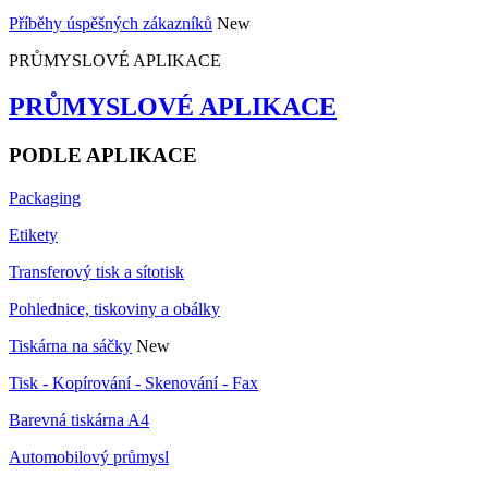
Příběhy úspěšných zákazníků
New
PRŮMYSLOVÉ APLIKACE
PRŮMYSLOVÉ APLIKACE
PODLE APLIKACE
Packaging
Etikety
Transferový tisk a sítotisk
Pohlednice, tiskoviny a obálky
Tiskárna na sáčky
New
Tisk - Kopírování - Skenování - Fax
Barevná tiskárna A4
Automobilový průmysl