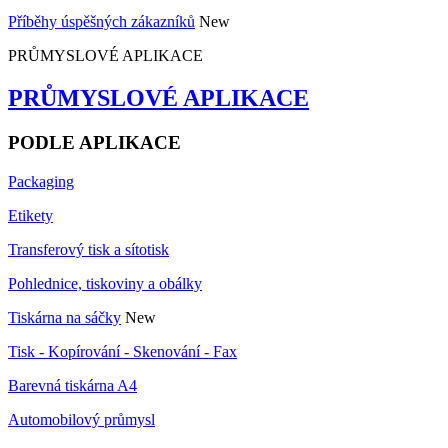
Příběhy úspěšných zákazníků
New
PRŮMYSLOVÉ APLIKACE
PRŮMYSLOVÉ APLIKACE
PODLE APLIKACE
Packaging
Etikety
Transferový tisk a sítotisk
Pohlednice, tiskoviny a obálky
Tiskárna na sáčky
New
Tisk - Kopírování - Skenování - Fax
Barevná tiskárna A4
Automobilový průmysl