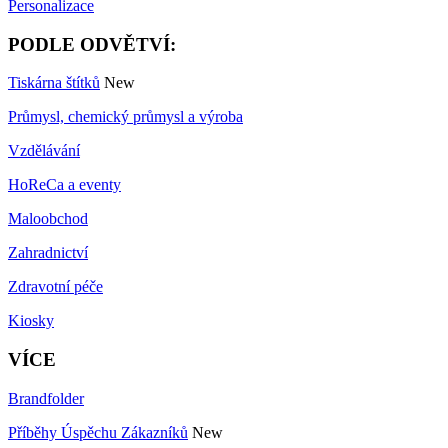
Personalizace
PODLE ODVĚTVÍ:
Tiskárna štítků
New
Průmysl, chemický průmysl a výroba
Vzdělávání
HoReCa a eventy
Maloobchod
Zahradnictví
Zdravotní péče
Kiosky
VÍCE
Brandfolder
Příběhy Úspěchu Zákazníků
New