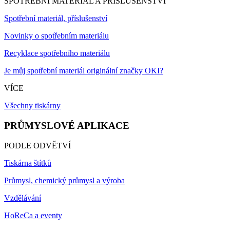
SPOTŘEBNÍ MATERIÁL A PŘÍSLUŠENSTVÍ
Spotřební materiál, příslušenství
Novinky o spotřebním materiálu
Recyklace spotřebního materiálu
Je můj spotřební materiál originální značky OKI?
VÍCE
Všechny tiskárny
PRŮMYSLOVÉ APLIKACE
PODLE ODVĚTVÍ
Tiskárna štítků
Průmysl, chemický průmysl a výroba
Vzdělávání
HoReCa a eventy