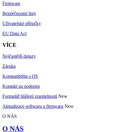
Firmware
Bezpečnostní listy
Uživatelské příručky
EU Data Act
VÍCE
Nejčastější dotazy
Záruka
Kompatibilita s OS
Kontakt na podporu
Formulář hlášení zranitelností
New
Aktualizace softwaru a firmwaru
New
O NÁS
O NÁS