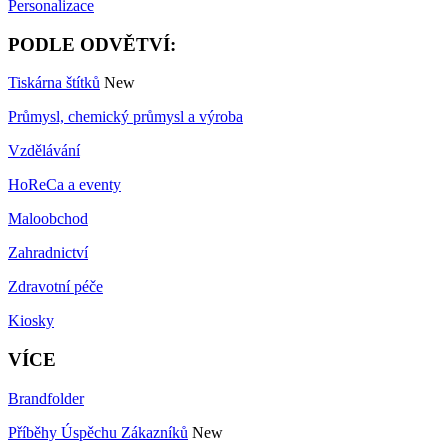
Personalizace
PODLE ODVĚTVÍ:
Tiskárna štítků
New
Průmysl, chemický průmysl a výroba
Vzdělávání
HoReCa a eventy
Maloobchod
Zahradnictví
Zdravotní péče
Kiosky
VÍCE
Brandfolder
Příběhy Úspěchu Zákazníků
New