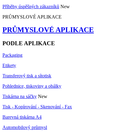
Příběhy úspěšných zákazníků
New
PRŮMYSLOVÉ APLIKACE
PRŮMYSLOVÉ APLIKACE
PODLE APLIKACE
Packaging
Etikety
Transferový tisk a sítotisk
Pohlednice, tiskoviny a obálky
Tiskárna na sáčky
New
Tisk - Kopírování - Skenování - Fax
Barevná tiskárna A4
Automobilový průmysl