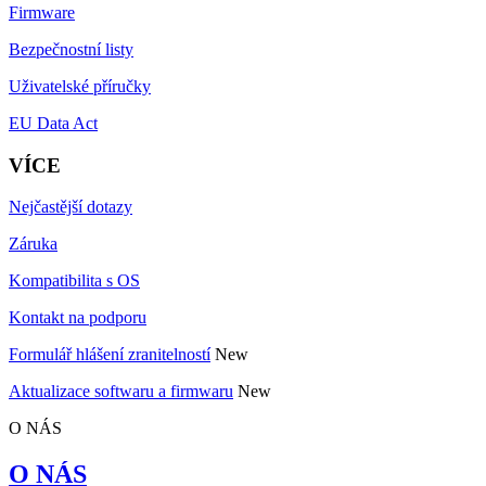
Firmware
Bezpečnostní listy
Uživatelské příručky
EU Data Act
VÍCE
Nejčastější dotazy
Záruka
Kompatibilita s OS
Kontakt na podporu
Formulář hlášení zranitelností
New
Aktualizace softwaru a firmwaru
New
O NÁS
O NÁS