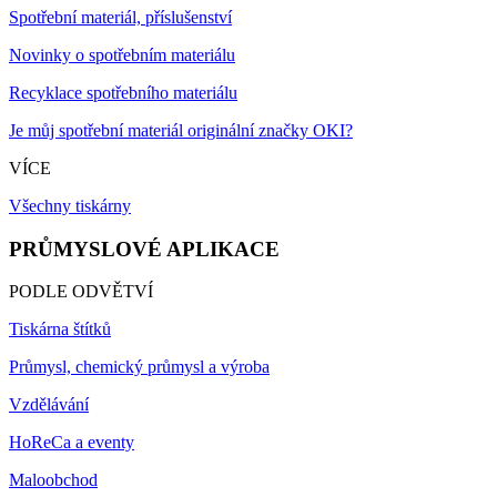
Spotřební materiál, příslušenství
Novinky o spotřebním materiálu
Recyklace spotřebního materiálu
Je můj spotřební materiál originální značky OKI?
VÍCE
Všechny tiskárny
PRŮMYSLOVÉ APLIKACE
PODLE ODVĚTVÍ
Tiskárna štítků
Průmysl, chemický průmysl a výroba
Vzdělávání
HoReCa a eventy
Maloobchod