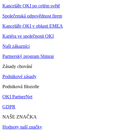
Kanceláře OKI po celém světě
Společenská odpovědnost firem
Kanceláře OKI v oblasti EMEA
Kariéra ve společnosti OKI
Naši zákazníci
Partnerský program Shinrai
Zásady chování
Podnikové zásady
Podniková filozofie
OKI PartnerNet
GDPR
NAŠE ZNAČKA
Hodnoty naší značky