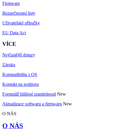
Firmware
Bezpečnostní listy
Uživatelské příručky
EU Data Act
VÍCE
Nejčastější dotazy
Záruka
Kompatibilita s OS
Kontakt na podporu
Formulář hlášení zranitelností
New
Aktualizace softwaru a firmwaru
New
O NÁS
O NÁS