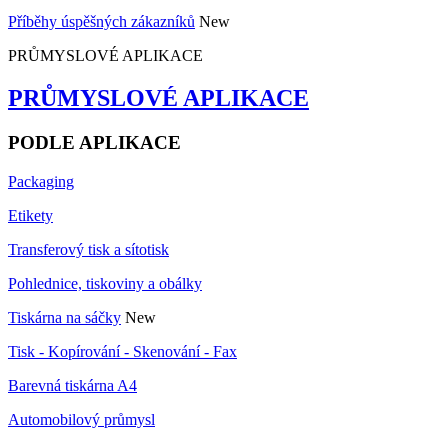
Příběhy úspěšných zákazníků
New
PRŮMYSLOVÉ APLIKACE
PRŮMYSLOVÉ APLIKACE
PODLE APLIKACE
Packaging
Etikety
Transferový tisk a sítotisk
Pohlednice, tiskoviny a obálky
Tiskárna na sáčky
New
Tisk - Kopírování - Skenování - Fax
Barevná tiskárna A4
Automobilový průmysl