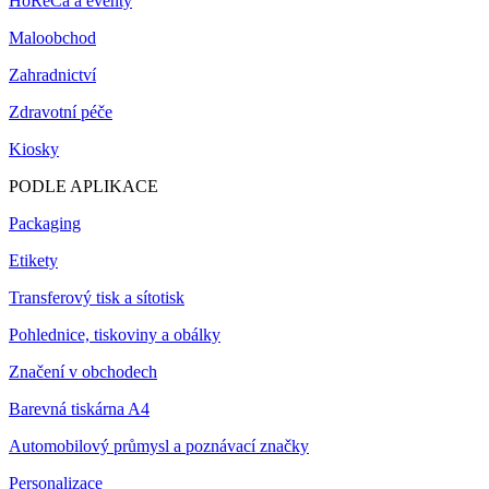
HoReCa a eventy
Maloobchod
Zahradnictví
Zdravotní péče
Kiosky
PODLE APLIKACE
Packaging
Etikety
Transferový tisk a sítotisk
Pohlednice, tiskoviny a obálky
Značení v obchodech
Barevná tiskárna A4
Automobilový průmysl a poznávací značky
Personalizace