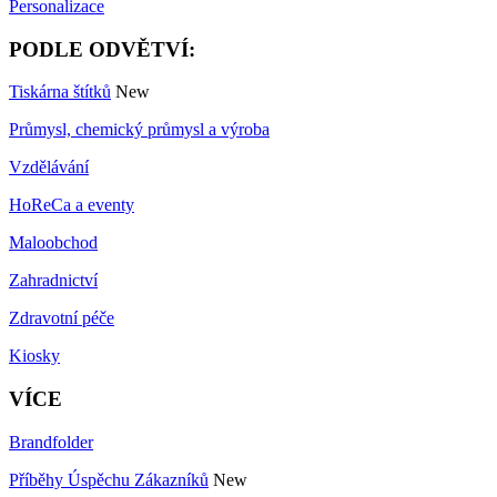
Personalizace
PODLE ODVĚTVÍ:
Tiskárna štítků
New
Průmysl, chemický průmysl a výroba
Vzdělávání
HoReCa a eventy
Maloobchod
Zahradnictví
Zdravotní péče
Kiosky
VÍCE
Brandfolder
Příběhy Úspěchu Zákazníků
New