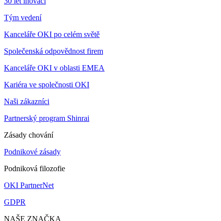
30 let inovací
Tým vedení
Kanceláře OKI po celém světě
Společenská odpovědnost firem
Kanceláře OKI v oblasti EMEA
Kariéra ve společnosti OKI
Naši zákazníci
Partnerský program Shinrai
Zásady chování
Podnikové zásady
Podniková filozofie
OKI PartnerNet
GDPR
NAŠE ZNAČKA