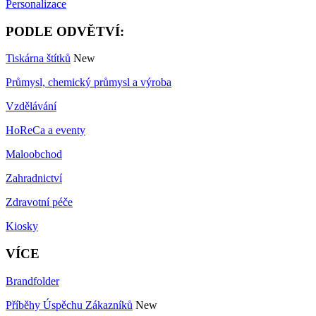
Personalizace
PODLE ODVĚTVÍ:
Tiskárna štítků
New
Průmysl, chemický průmysl a výroba
Vzdělávání
HoReCa a eventy
Maloobchod
Zahradnictví
Zdravotní péče
Kiosky
VÍCE
Brandfolder
Příběhy Úspěchu Zákazníků
New