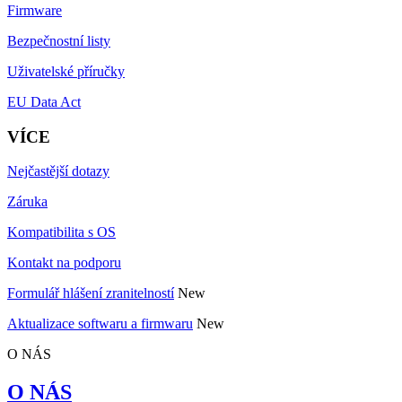
Firmware
Bezpečnostní listy
Uživatelské příručky
EU Data Act
VÍCE
Nejčastější dotazy
Záruka
Kompatibilita s OS
Kontakt na podporu
Formulář hlášení zranitelností
New
Aktualizace softwaru a firmwaru
New
O NÁS
O NÁS