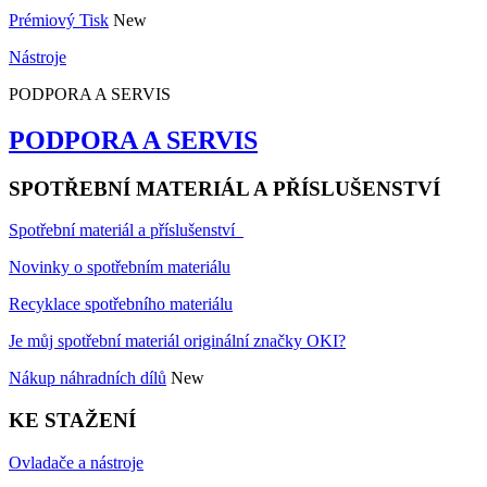
Prémiový Tisk
New
Nástroje
PODPORA A SERVIS
PODPORA A SERVIS
SPOTŘEBNÍ MATERIÁL A PŘÍSLUŠENSTVÍ
Spotřební materiál a příslušenství
Novinky o spotřebním materiálu
Recyklace spotřebního materiálu
Je můj spotřební materiál originální značky OKI?
Nákup náhradních dílů
New
KE STAŽENÍ
Ovladače a nástroje