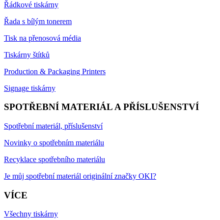
Řádkové tiskárny
Řada s bílým tonerem
Tisk na přenosová média
Tiskárny štítků
Production & Packaging Printers
Signage tiskárny
SPOTŘEBNÍ MATERIÁL A PŘÍSLUŠENSTVÍ
Spotřební materiál, příslušenství
Novinky o spotřebním materiálu
Recyklace spotřebního materiálu
Je můj spotřební materiál originální značky OKI?
VÍCE
Všechny tiskárny