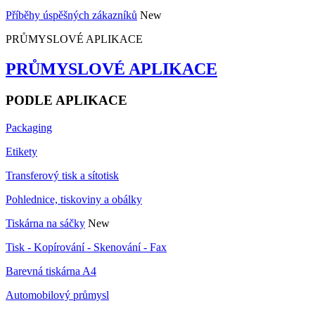
Příběhy úspěšných zákazníků
New
PRŮMYSLOVÉ APLIKACE
PRŮMYSLOVÉ APLIKACE
PODLE APLIKACE
Packaging
Etikety
Transferový tisk a sítotisk
Pohlednice, tiskoviny a obálky
Tiskárna na sáčky
New
Tisk - Kopírování - Skenování - Fax
Barevná tiskárna A4
Automobilový průmysl