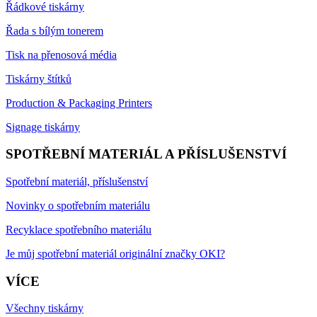
Řádkové tiskárny
Řada s bílým tonerem
Tisk na přenosová média
Tiskárny štítků
Production & Packaging Printers
Signage tiskárny
SPOTŘEBNÍ MATERIÁL A PŘÍSLUŠENSTVÍ
Spotřební materiál, příslušenství
Novinky o spotřebním materiálu
Recyklace spotřebního materiálu
Je můj spotřební materiál originální značky OKI?
VÍCE
Všechny tiskárny