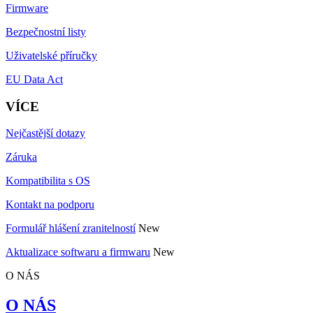
Firmware
Bezpečnostní listy
Uživatelské příručky
EU Data Act
VÍCE
Nejčastější dotazy
Záruka
Kompatibilita s OS
Kontakt na podporu
Formulář hlášení zranitelností
New
Aktualizace softwaru a firmwaru
New
O NÁS
O NÁS