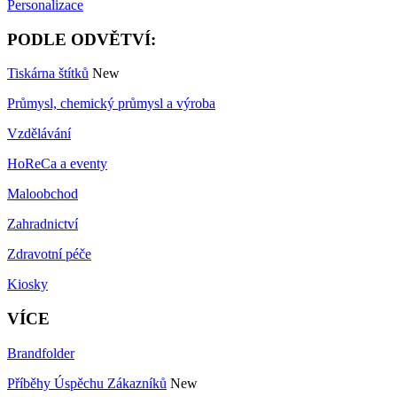
Personalizace
PODLE ODVĚTVÍ:
Tiskárna štítků
New
Průmysl, chemický průmysl a výroba
Vzdělávání
HoReCa a eventy
Maloobchod
Zahradnictví
Zdravotní péče
Kiosky
VÍCE
Brandfolder
Příběhy Úspěchu Zákazníků
New