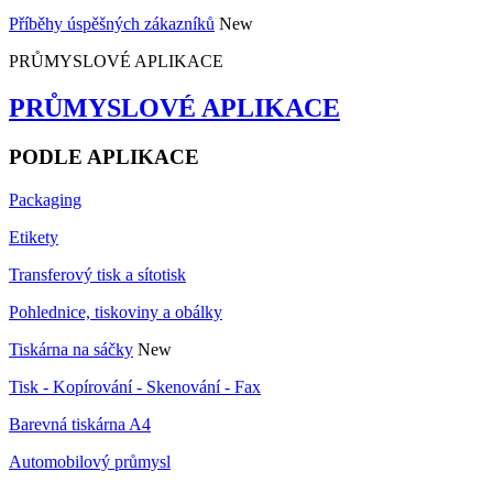
Příběhy úspěšných zákazníků
New
PRŮMYSLOVÉ APLIKACE
PRŮMYSLOVÉ APLIKACE
PODLE APLIKACE
Packaging
Etikety
Transferový tisk a sítotisk
Pohlednice, tiskoviny a obálky
Tiskárna na sáčky
New
Tisk - Kopírování - Skenování - Fax
Barevná tiskárna A4
Automobilový průmysl