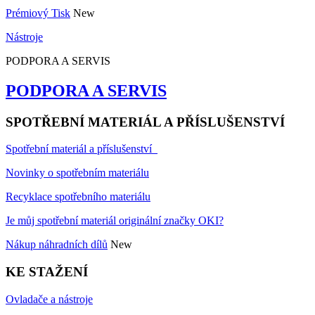
Prémiový Tisk
New
Nástroje
PODPORA A SERVIS
PODPORA A SERVIS
SPOTŘEBNÍ MATERIÁL A PŘÍSLUŠENSTVÍ
Spotřební materiál a příslušenství
Novinky o spotřebním materiálu
Recyklace spotřebního materiálu
Je můj spotřební materiál originální značky OKI?
Nákup náhradních dílů
New
KE STAŽENÍ
Ovladače a nástroje