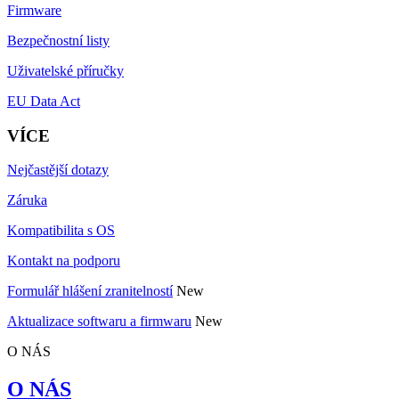
Firmware
Bezpečnostní listy
Uživatelské příručky
EU Data Act
VÍCE
Nejčastější dotazy
Záruka
Kompatibilita s OS
Kontakt na podporu
Formulář hlášení zranitelností
New
Aktualizace softwaru a firmwaru
New
O NÁS
O NÁS