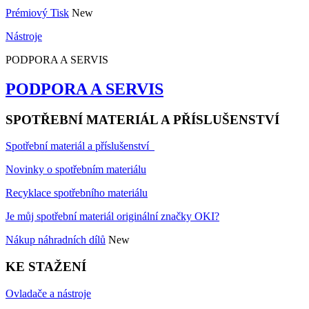
Prémiový Tisk
New
Nástroje
PODPORA A SERVIS
PODPORA A SERVIS
SPOTŘEBNÍ MATERIÁL A PŘÍSLUŠENSTVÍ
Spotřební materiál a příslušenství
Novinky o spotřebním materiálu
Recyklace spotřebního materiálu
Je můj spotřební materiál originální značky OKI?
Nákup náhradních dílů
New
KE STAŽENÍ
Ovladače a nástroje