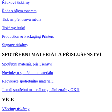
Řádkové tiskárny
Řada s bílým tonerem
Tisk na přenosová média
Tiskárny štítků
Production & Packaging Printers
Signage tiskárny
SPOTŘEBNÍ MATERIÁL A PŘÍSLUŠENSTVÍ
Spotřební materiál, příslušenství
Novinky o spotřebním materiálu
Recyklace spotřebního materiálu
Je můj spotřební materiál originální značky OKI?
VÍCE
Všechny tiskárny