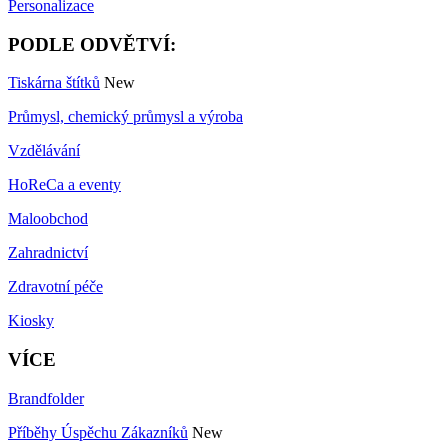
Personalizace
PODLE ODVĚTVÍ:
Tiskárna štítků
New
Průmysl, chemický průmysl a výroba
Vzdělávání
HoReCa a eventy
Maloobchod
Zahradnictví
Zdravotní péče
Kiosky
VÍCE
Brandfolder
Příběhy Úspěchu Zákazníků
New