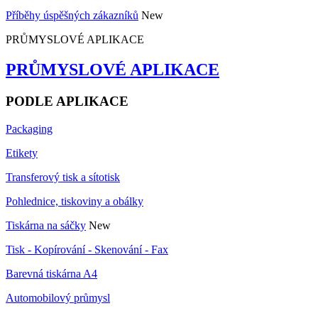
Příběhy úspěšných zákazníků
New
PRŮMYSLOVÉ APLIKACE
PRŮMYSLOVÉ APLIKACE
PODLE APLIKACE
Packaging
Etikety
Transferový tisk a sítotisk
Pohlednice, tiskoviny a obálky
Tiskárna na sáčky
New
Tisk - Kopírování - Skenování - Fax
Barevná tiskárna A4
Automobilový průmysl