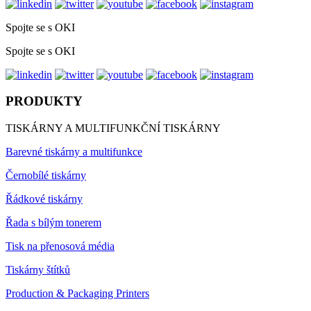
Spojte se s OKI
Spojte se s OKI
PRODUKTY
TISKÁRNY A MULTIFUNKČNÍ TISKÁRNY
Barevné tiskárny a multifunkce
Černobílé tiskárny
Řádkové tiskárny
Řada s bílým tonerem
Tisk na přenosová média
Tiskárny štítků
Production & Packaging Printers