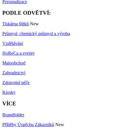
Personalizace
PODLE ODVĚTVÍ:
Tiskárna štítků
New
Průmysl, chemický průmysl a výroba
Vzdělávání
HoReCa a eventy
Maloobchod
Zahradnictví
Zdravotní péče
Kiosky
VÍCE
Brandfolder
Příběhy Úspěchu Zákazníků
New