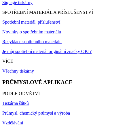
Signage tiskárny
SPOTŘEBNÍ MATERIÁL A PŘÍSLUŠENSTVÍ
Spotřební materiál, příslušenství
Novinky o spotřebním materiálu
Recyklace spotřebního materiálu
Je můj spotřební materiál originální značky OKI?
VÍCE
Všechny tiskárny
PRŮMYSLOVÉ APLIKACE
PODLE ODVĚTVÍ
Tiskárna štítků
Průmysl, chemický průmysl a výroba
Vzdělávání