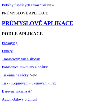
Příběhy úspěšných zákazníků
New
PRŮMYSLOVÉ APLIKACE
PRŮMYSLOVÉ APLIKACE
PODLE APLIKACE
Packaging
Etikety
Transferový tisk a sítotisk
Pohlednice, tiskoviny a obálky
Tiskárna na sáčky
New
Tisk - Kopírování - Skenování - Fax
Barevná tiskárna A4
Automobilový průmysl