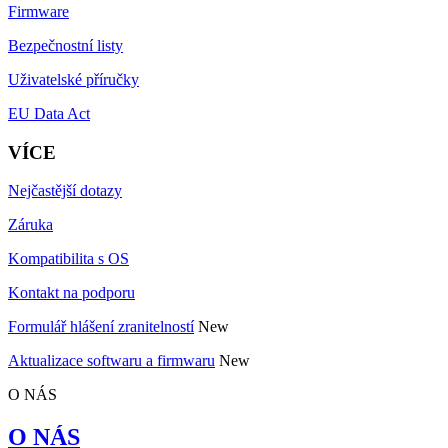
Firmware
Bezpečnostní listy
Uživatelské příručky
EU Data Act
VÍCE
Nejčastější dotazy
Záruka
Kompatibilita s OS
Kontakt na podporu
Formulář hlášení zranitelností
New
Aktualizace softwaru a firmwaru
New
O NÁS
O NÁS