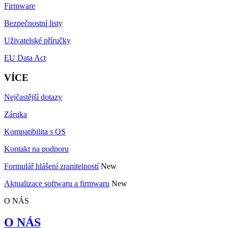
Firmware
Bezpečnostní listy
Uživatelské příručky
EU Data Act
VÍCE
Nejčastější dotazy
Záruka
Kompatibilita s OS
Kontakt na podporu
Formulář hlášení zranitelností
New
Aktualizace softwaru a firmwaru
New
O NÁS
O NÁS