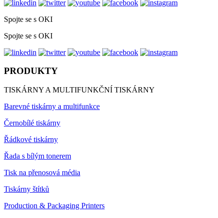
Spojte se s OKI
Spojte se s OKI
PRODUKTY
TISKÁRNY A MULTIFUNKČNÍ TISKÁRNY
Barevné tiskárny a multifunkce
Černobílé tiskárny
Řádkové tiskárny
Řada s bílým tonerem
Tisk na přenosová média
Tiskárny štítků
Production & Packaging Printers