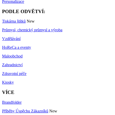
Personalizace
PODLE ODVĚTVÍ:
Tiskárna štítků
New
Průmysl, chemický průmysl a výroba
Vzdělávání
HoReCa a eventy
Maloobchod
Zahradnictví
Zdravotní péče
Kiosky
VÍCE
Brandfolder
Příběhy Úspěchu Zákazníků
New