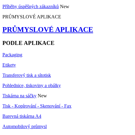
Příběhy úspěšných zákazníků
New
PRŮMYSLOVÉ APLIKACE
PRŮMYSLOVÉ APLIKACE
PODLE APLIKACE
Packaging
Etikety
Transferový tisk a sítotisk
Pohlednice, tiskoviny a obálky
Tiskárna na sáčky
New
Tisk - Kopírování - Skenování - Fax
Barevná tiskárna A4
Automobilový průmysl