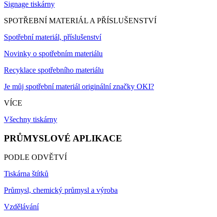
Signage tiskárny
SPOTŘEBNÍ MATERIÁL A PŘÍSLUŠENSTVÍ
Spotřební materiál, příslušenství
Novinky o spotřebním materiálu
Recyklace spotřebního materiálu
Je můj spotřební materiál originální značky OKI?
VÍCE
Všechny tiskárny
PRŮMYSLOVÉ APLIKACE
PODLE ODVĚTVÍ
Tiskárna štítků
Průmysl, chemický průmysl a výroba
Vzdělávání