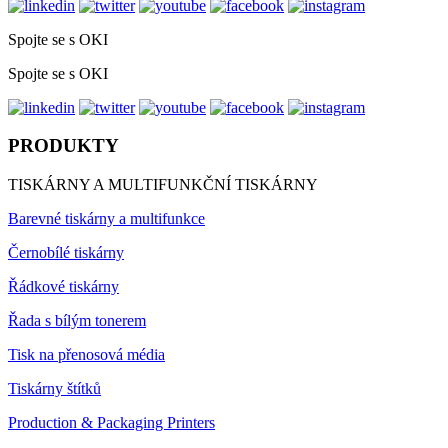
Spojte se s OKI
Spojte se s OKI
PRODUKTY
TISKÁRNY A MULTIFUNKČNÍ TISKÁRNY
Barevné tiskárny a multifunkce
Černobílé tiskárny
Řádkové tiskárny
Řada s bílým tonerem
Tisk na přenosová média
Tiskárny štítků
Production & Packaging Printers