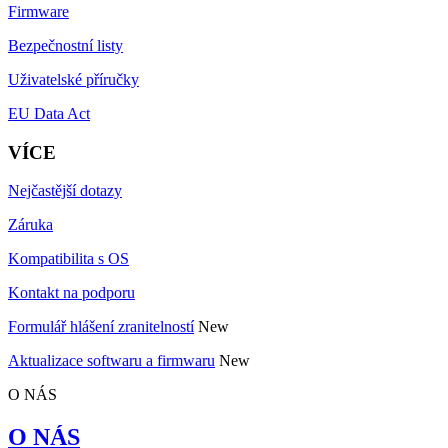
Firmware
Bezpečnostní listy
Uživatelské příručky
EU Data Act
VÍCE
Nejčastější dotazy
Záruka
Kompatibilita s OS
Kontakt na podporu
Formulář hlášení zranitelností
New
Aktualizace softwaru a firmwaru
New
O NÁS
O NÁS