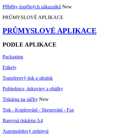
Příběhy úspěšných zákazníků
New
PRŮMYSLOVÉ APLIKACE
PRŮMYSLOVÉ APLIKACE
PODLE APLIKACE
Packaging
Etikety
Transferový tisk a sítotisk
Pohlednice, tiskoviny a obálky
Tiskárna na sáčky
New
Tisk - Kopírování - Skenování - Fax
Barevná tiskárna A4
Automobilový průmysl