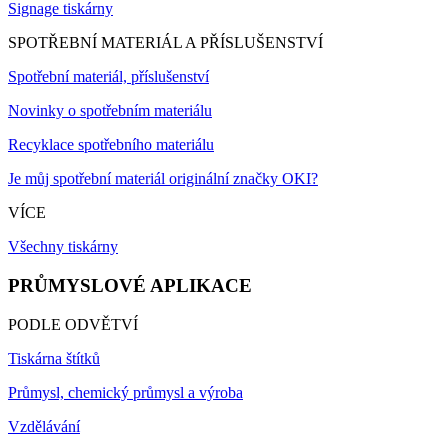
Signage tiskárny
SPOTŘEBNÍ MATERIÁL A PŘÍSLUŠENSTVÍ
Spotřební materiál, příslušenství
Novinky o spotřebním materiálu
Recyklace spotřebního materiálu
Je můj spotřební materiál originální značky OKI?
VÍCE
Všechny tiskárny
PRŮMYSLOVÉ APLIKACE
PODLE ODVĚTVÍ
Tiskárna štítků
Průmysl, chemický průmysl a výroba
Vzdělávání