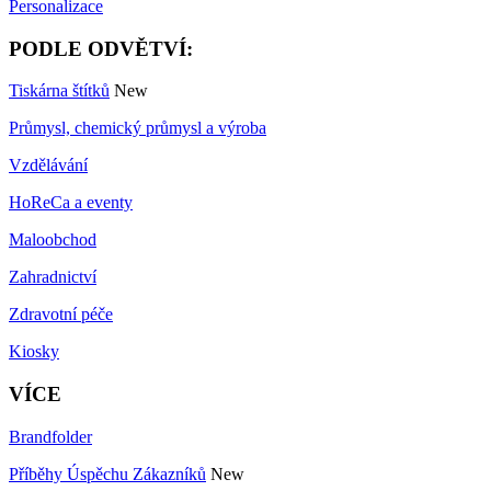
Personalizace
PODLE ODVĚTVÍ:
Tiskárna štítků
New
Průmysl, chemický průmysl a výroba
Vzdělávání
HoReCa a eventy
Maloobchod
Zahradnictví
Zdravotní péče
Kiosky
VÍCE
Brandfolder
Příběhy Úspěchu Zákazníků
New