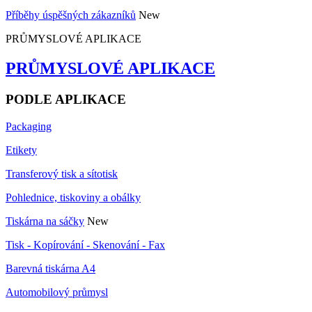
Příběhy úspěšných zákazníků
New
PRŮMYSLOVÉ APLIKACE
PRŮMYSLOVÉ APLIKACE
PODLE APLIKACE
Packaging
Etikety
Transferový tisk a sítotisk
Pohlednice, tiskoviny a obálky
Tiskárna na sáčky
New
Tisk - Kopírování - Skenování - Fax
Barevná tiskárna A4
Automobilový průmysl