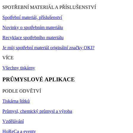
SPOTŘEBNÍ MATERIÁL A PŘÍSLUŠENSTVÍ
Spotřební materiál, příslušenství
Novinky o spotřebním materiálu
Recyklace spotřebního materiálu
Je můj spotřební materiál originální značky OKI?
VÍCE
Všechny tiskárny
PRŮMYSLOVÉ APLIKACE
PODLE ODVĚTVÍ
Tiskárna štítků
Průmysl, chemický průmysl a výroba
Vzdělávání
HoReCa a eventy