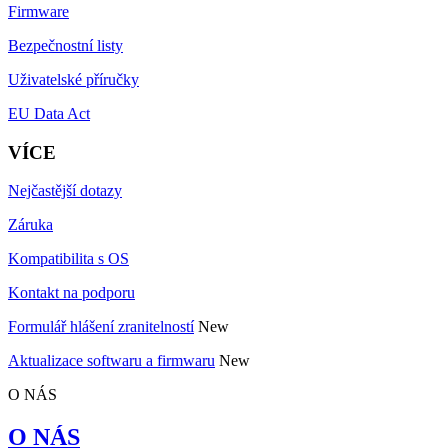
Firmware
Bezpečnostní listy
Uživatelské příručky
EU Data Act
VÍCE
Nejčastější dotazy
Záruka
Kompatibilita s OS
Kontakt na podporu
Formulář hlášení zranitelností
New
Aktualizace softwaru a firmwaru
New
O NÁS
O NÁS