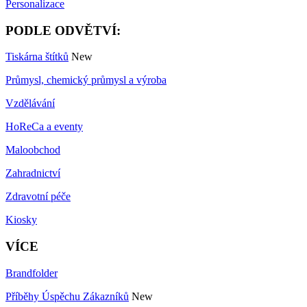
Personalizace
PODLE ODVĚTVÍ:
Tiskárna štítků
New
Průmysl, chemický průmysl a výroba
Vzdělávání
HoReCa a eventy
Maloobchod
Zahradnictví
Zdravotní péče
Kiosky
VÍCE
Brandfolder
Příběhy Úspěchu Zákazníků
New