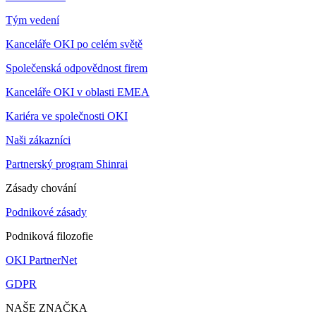
Tým vedení
Kanceláře OKI po celém světě
Společenská odpovědnost firem
Kanceláře OKI v oblasti EMEA
Kariéra ve společnosti OKI
Naši zákazníci
Partnerský program Shinrai
Zásady chování
Podnikové zásady
Podniková filozofie
OKI PartnerNet
GDPR
NAŠE ZNAČKA