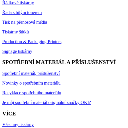
Řádkové tiskárny
Řada s bílým tonerem
Tisk na přenosová média
Tiskárny štítků
Production & Packaging Printers
Signage tiskárny
SPOTŘEBNÍ MATERIÁL A PŘÍSLUŠENSTVÍ
Spotřební materiál, příslušenství
Novinky o spotřebním materiálu
Recyklace spotřebního materiálu
Je můj spotřební materiál originální značky OKI?
VÍCE
Všechny tiskárny