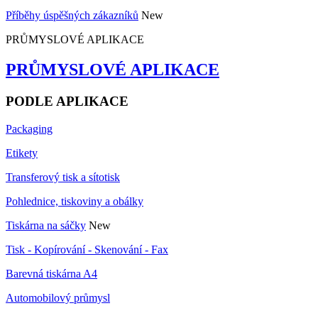
Příběhy úspěšných zákazníků
New
PRŮMYSLOVÉ APLIKACE
PRŮMYSLOVÉ APLIKACE
PODLE APLIKACE
Packaging
Etikety
Transferový tisk a sítotisk
Pohlednice, tiskoviny a obálky
Tiskárna na sáčky
New
Tisk - Kopírování - Skenování - Fax
Barevná tiskárna A4
Automobilový průmysl