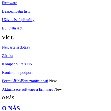
Firmware
Bezpečnostní listy
Uživatelské příručky
EU Data Act
VÍCE
Nejčastější dotazy
Záruka
Kompatibilita s OS
Kontakt na podporu
Formulář hlášení zranitelností
New
Aktualizace softwaru a firmwaru
New
O NÁS
O NÁS