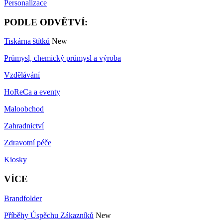
Personalizace
PODLE ODVĚTVÍ:
Tiskárna štítků
New
Průmysl, chemický průmysl a výroba
Vzdělávání
HoReCa a eventy
Maloobchod
Zahradnictví
Zdravotní péče
Kiosky
VÍCE
Brandfolder
Příběhy Úspěchu Zákazníků
New