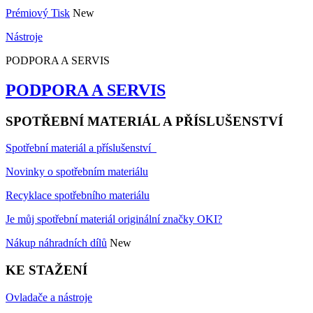
Prémiový Tisk
New
Nástroje
PODPORA A SERVIS
PODPORA A SERVIS
SPOTŘEBNÍ MATERIÁL A PŘÍSLUŠENSTVÍ
Spotřební materiál a příslušenství
Novinky o spotřebním materiálu
Recyklace spotřebního materiálu
Je můj spotřební materiál originální značky OKI?
Nákup náhradních dílů
New
KE STAŽENÍ
Ovladače a nástroje