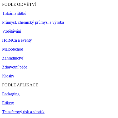
PODLE ODVĚTVÍ
Tiskárna štítků
Průmysl, chemický průmysl a výroba
Vzdělávání
HoReCa a eventy
Maloobchod
Zahradnictví
Zdravotní péče
Kiosky
PODLE APLIKACE
Packaging
Etikety
Transferový tisk a sítotisk