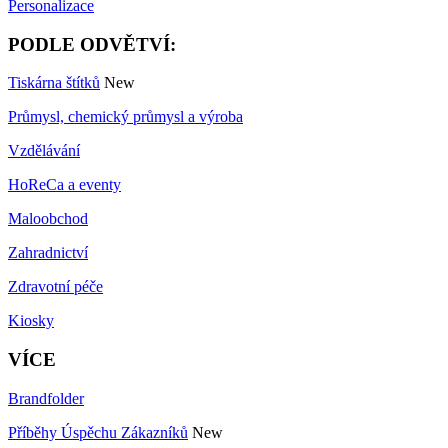
Personalizace
PODLE ODVĚTVÍ:
Tiskárna štítků
New
Průmysl, chemický průmysl a výroba
Vzdělávání
HoReCa a eventy
Maloobchod
Zahradnictví
Zdravotní péče
Kiosky
VÍCE
Brandfolder
Příběhy Úspěchu Zákazníků
New