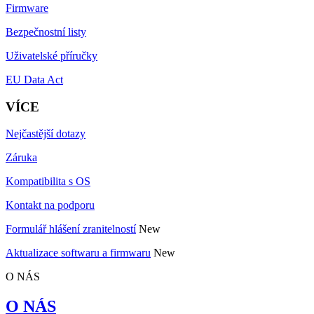
Firmware
Bezpečnostní listy
Uživatelské příručky
EU Data Act
VÍCE
Nejčastější dotazy
Záruka
Kompatibilita s OS
Kontakt na podporu
Formulář hlášení zranitelností
New
Aktualizace softwaru a firmwaru
New
O NÁS
O NÁS