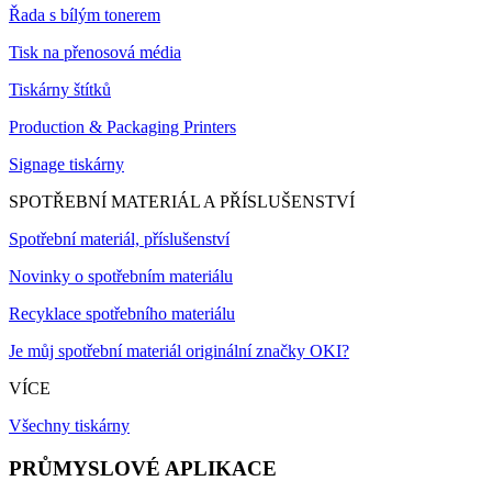
Řada s bílým tonerem
Tisk na přenosová média
Tiskárny štítků
Production & Packaging Printers
Signage tiskárny
SPOTŘEBNÍ MATERIÁL A PŘÍSLUŠENSTVÍ
Spotřební materiál, příslušenství
Novinky o spotřebním materiálu
Recyklace spotřebního materiálu
Je můj spotřební materiál originální značky OKI?
VÍCE
Všechny tiskárny
PRŮMYSLOVÉ APLIKACE