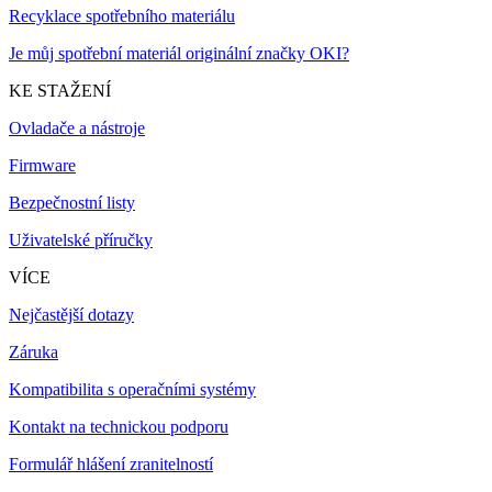
Recyklace spotřebního materiálu
Je můj spotřební materiál originální značky OKI?
KE STAŽENÍ
Ovladače a nástroje
Firmware
Bezpečnostní listy
Uživatelské příručky
VÍCE
Nejčastější dotazy
Záruka
Kompatibilita s operačními systémy
Kontakt na technickou podporu
Formulář hlášení zranitelností