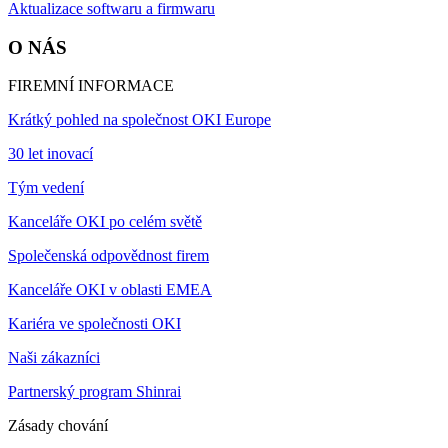
Aktualizace softwaru a firmwaru
O NÁS
FIREMNÍ INFORMACE
Krátký pohled na společnost OKI Europe
30 let inovací
Tým vedení
Kanceláře OKI po celém světě
Společenská odpovědnost firem
Kanceláře OKI v oblasti EMEA
Kariéra ve společnosti OKI
Naši zákazníci
Partnerský program Shinrai
Zásady chování