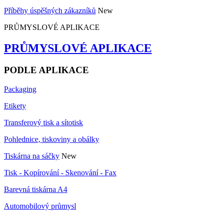
Příběhy úspěšných zákazníků
New
PRŮMYSLOVÉ APLIKACE
PRŮMYSLOVÉ APLIKACE
PODLE APLIKACE
Packaging
Etikety
Transferový tisk a sítotisk
Pohlednice, tiskoviny a obálky
Tiskárna na sáčky
New
Tisk - Kopírování - Skenování - Fax
Barevná tiskárna A4
Automobilový průmysl