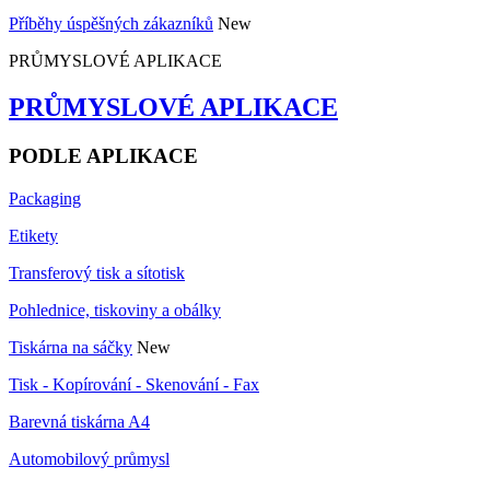
Příběhy úspěšných zákazníků
New
PRŮMYSLOVÉ APLIKACE
PRŮMYSLOVÉ APLIKACE
PODLE APLIKACE
Packaging
Etikety
Transferový tisk a sítotisk
Pohlednice, tiskoviny a obálky
Tiskárna na sáčky
New
Tisk - Kopírování - Skenování - Fax
Barevná tiskárna A4
Automobilový průmysl