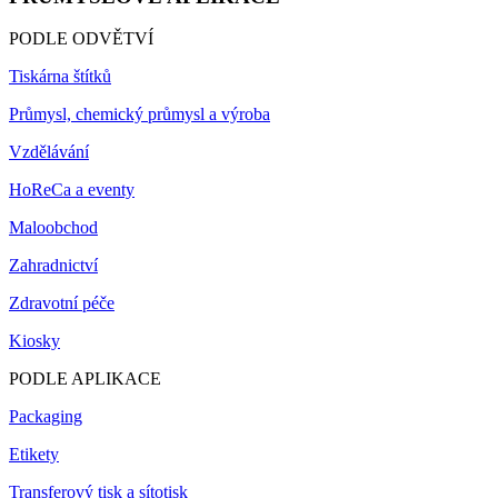
PODLE ODVĚTVÍ
Tiskárna štítků
Průmysl, chemický průmysl a výroba
Vzdělávání
HoReCa a eventy
Maloobchod
Zahradnictví
Zdravotní péče
Kiosky
PODLE APLIKACE
Packaging
Etikety
Transferový tisk a sítotisk