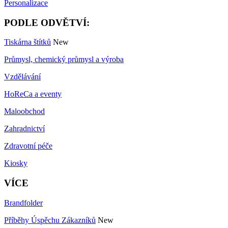
Personalizace
PODLE ODVĚTVÍ:
Tiskárna štítků
New
Průmysl, chemický průmysl a výroba
Vzdělávání
HoReCa a eventy
Maloobchod
Zahradnictví
Zdravotní péče
Kiosky
VÍCE
Brandfolder
Příběhy Úspěchu Zákazníků
New