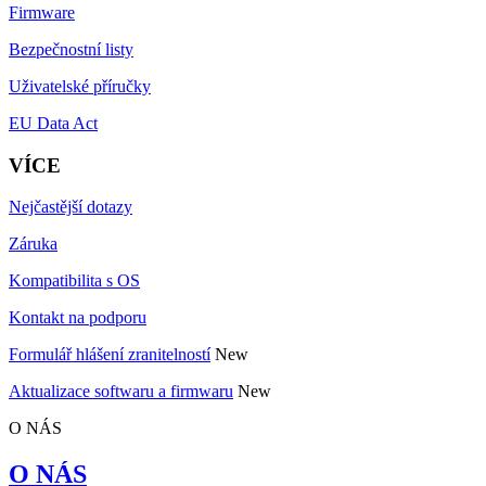
Firmware
Bezpečnostní listy
Uživatelské příručky
EU Data Act
VÍCE
Nejčastější dotazy
Záruka
Kompatibilita s OS
Kontakt na podporu
Formulář hlášení zranitelností
New
Aktualizace softwaru a firmwaru
New
O NÁS
O NÁS