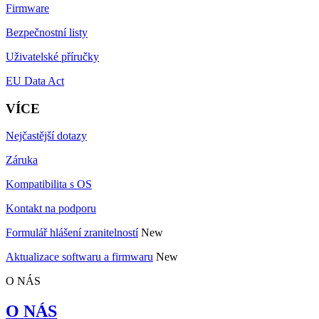
Firmware
Bezpečnostní listy
Uživatelské příručky
EU Data Act
VÍCE
Nejčastější dotazy
Záruka
Kompatibilita s OS
Kontakt na podporu
Formulář hlášení zranitelností
New
Aktualizace softwaru a firmwaru
New
O NÁS
O NÁS