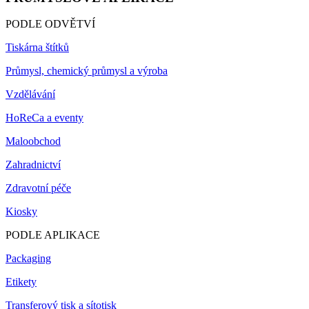
PODLE ODVĚTVÍ
Tiskárna štítků
Průmysl, chemický průmysl a výroba
Vzdělávání
HoReCa a eventy
Maloobchod
Zahradnictví
Zdravotní péče
Kiosky
PODLE APLIKACE
Packaging
Etikety
Transferový tisk a sítotisk