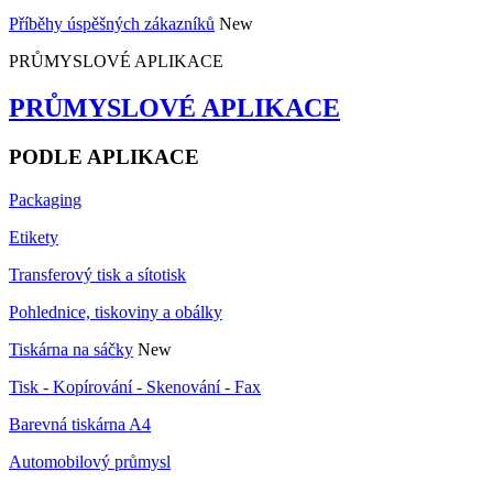
Příběhy úspěšných zákazníků
New
PRŮMYSLOVÉ APLIKACE
PRŮMYSLOVÉ APLIKACE
PODLE APLIKACE
Packaging
Etikety
Transferový tisk a sítotisk
Pohlednice, tiskoviny a obálky
Tiskárna na sáčky
New
Tisk - Kopírování - Skenování - Fax
Barevná tiskárna A4
Automobilový průmysl