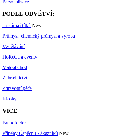
Personalizace
PODLE ODVĚTVÍ:
Tiskárna štítků
New
Průmysl, chemický průmysl a výroba
Vzdělávání
HoReCa a eventy
Maloobchod
Zahradnictví
Zdravotní péče
Kiosky
VÍCE
Brandfolder
Příběhy Úspěchu Zákazníků
New