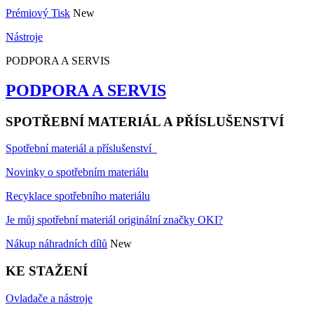
Prémiový Tisk
New
Nástroje
PODPORA A SERVIS
PODPORA A SERVIS
SPOTŘEBNÍ MATERIÁL A PŘÍSLUŠENSTVÍ
Spotřební materiál a příslušenství
Novinky o spotřebním materiálu
Recyklace spotřebního materiálu
Je můj spotřební materiál originální značky OKI?
Nákup náhradních dílů
New
KE STAŽENÍ
Ovladače a nástroje