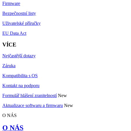
Firmware
Bezpečnostní listy
Uživatelské příručky
EU Data Act
VÍCE
Nejčastější dotazy
Záruka
Kompatibilita s OS
Kontakt na podporu
Formulář hlášení zranitelností
New
Aktualizace softwaru a firmwaru
New
O NÁS
O NÁS