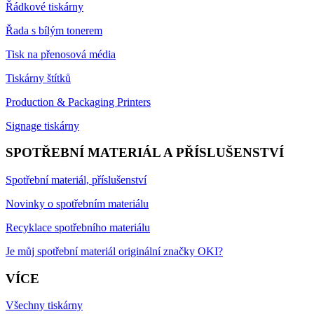
Řádkové tiskárny
Řada s bílým tonerem
Tisk na přenosová média
Tiskárny štítků
Production & Packaging Printers
Signage tiskárny
SPOTŘEBNÍ MATERIÁL A PŘÍSLUŠENSTVÍ
Spotřební materiál, příslušenství
Novinky o spotřebním materiálu
Recyklace spotřebního materiálu
Je můj spotřební materiál originální značky OKI?
VÍCE
Všechny tiskárny