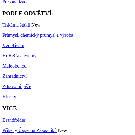
Personalizace
PODLE ODVĚTVÍ:
Tiskárna štítků
New
Průmysl, chemický průmysl a výroba
Vzdělávání
HoReCa a eventy
Maloobchod
Zahradnictví
Zdravotní péče
Kiosky
VÍCE
Brandfolder
Příběhy Úspěchu Zákazníků
New