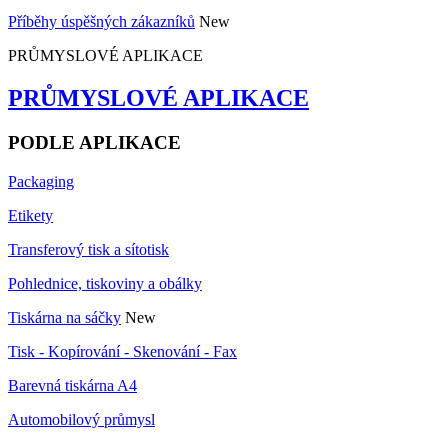
Příběhy úspěšných zákazníků
New
PRŮMYSLOVÉ APLIKACE
PRŮMYSLOVÉ APLIKACE
PODLE APLIKACE
Packaging
Etikety
Transferový tisk a sítotisk
Pohlednice, tiskoviny a obálky
Tiskárna na sáčky
New
Tisk - Kopírování - Skenování - Fax
Barevná tiskárna A4
Automobilový průmysl