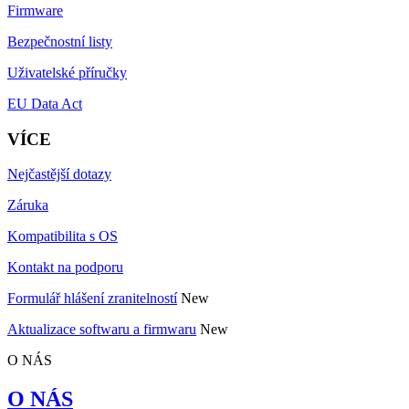
Firmware
Bezpečnostní listy
Uživatelské příručky
EU Data Act
VÍCE
Nejčastější dotazy
Záruka
Kompatibilita s OS
Kontakt na podporu
Formulář hlášení zranitelností
New
Aktualizace softwaru a firmwaru
New
O NÁS
O NÁS