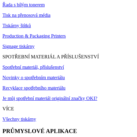
Řada s bílým tonerem
Tisk na přenosová média
Tiskárny štítků
Production & Packaging Printers
Signage tiskárny
SPOTŘEBNÍ MATERIÁL A PŘÍSLUŠENSTVÍ
Spotřební materiál, příslušenství
Novinky o spotřebním materiálu
Recyklace spotřebního materiálu
Je můj spotřební materiál originální značky OKI?
VÍCE
Všechny tiskárny
PRŮMYSLOVÉ APLIKACE