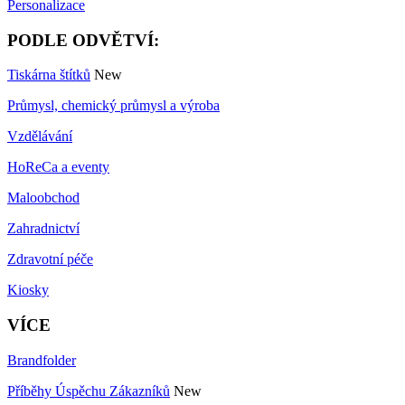
Personalizace
PODLE ODVĚTVÍ:
Tiskárna štítků
New
Průmysl, chemický průmysl a výroba
Vzdělávání
HoReCa a eventy
Maloobchod
Zahradnictví
Zdravotní péče
Kiosky
VÍCE
Brandfolder
Příběhy Úspěchu Zákazníků
New