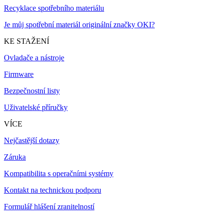
Recyklace spotřebního materiálu
Je můj spotřební materiál originální značky OKI?
KE STAŽENÍ
Ovladače a nástroje
Firmware
Bezpečnostní listy
Uživatelské příručky
VÍCE
Nejčastější dotazy
Záruka
Kompatibilita s operačními systémy
Kontakt na technickou podporu
Formulář hlášení zranitelností