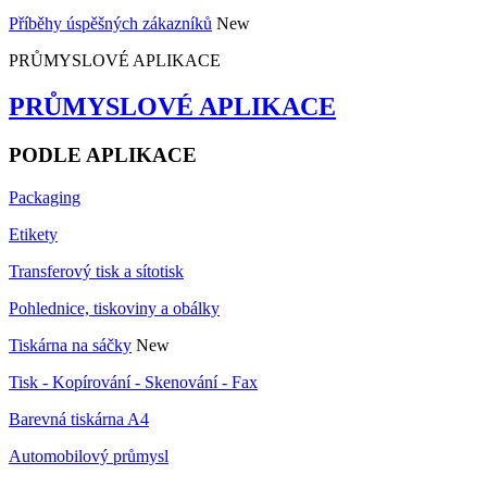
Příběhy úspěšných zákazníků
New
PRŮMYSLOVÉ APLIKACE
PRŮMYSLOVÉ APLIKACE
PODLE APLIKACE
Packaging
Etikety
Transferový tisk a sítotisk
Pohlednice, tiskoviny a obálky
Tiskárna na sáčky
New
Tisk - Kopírování - Skenování - Fax
Barevná tiskárna A4
Automobilový průmysl