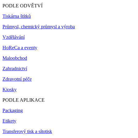
PODLE ODVĚTVÍ
Tiskárna štítků
Průmysl, chemický průmysl a výroba
Vzdělávání
HoReCa a eventy
Maloobchod
Zahradnictví
Zdravotní péče
Kiosky
PODLE APLIKACE
Packaging
Etikety
Transferový tisk a sítotisk