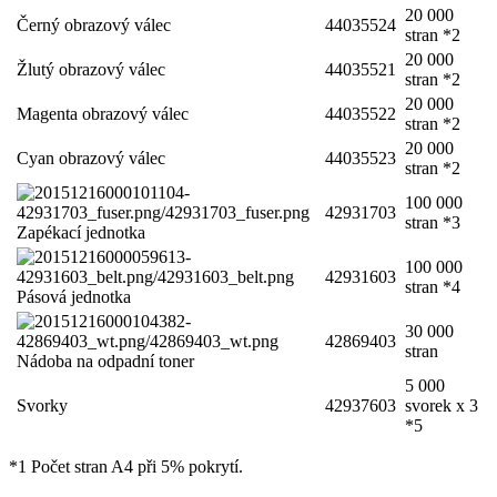
20 000
Černý obrazový válec
44035524
stran *2
20 000
Žlutý obrazový válec
44035521
stran *2
20 000
Magenta obrazový válec
44035522
stran *2
20 000
Cyan obrazový válec
44035523
stran *2
100 000
42931703
stran *3
Zapékací jednotka
100 000
42931603
stran *4
Pásová jednotka
30 000
42869403
stran
Nádoba na odpadní toner
5 000
Svorky
42937603
svorek x 3
*5
*1 Počet stran A4 při 5% pokrytí.