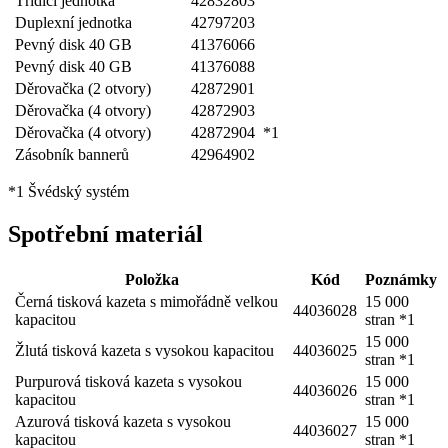
Třídicí jednotka
42832803
Duplexní jednotka
42797203
Pevný disk 40 GB
41376066
Pevný disk 40 GB
41376088
Děrovačka (2 otvory)
42872901
Děrovačka (4 otvory)
42872903
Děrovačka (4 otvory)
42872904
*1
Zásobník bannerů
42964902
*1 Švédský systém
Spotřební materiál
Položka
Kód
Poznámky
Černá tisková kazeta s mimořádně velkou
15 000
44036028
kapacitou
stran *1
15 000
Žlutá tisková kazeta s vysokou kapacitou
44036025
stran *1
Purpurová tisková kazeta s vysokou
15 000
44036026
kapacitou
stran *1
Azurová tisková kazeta s vysokou
15 000
44036027
kapacitou
stran *1