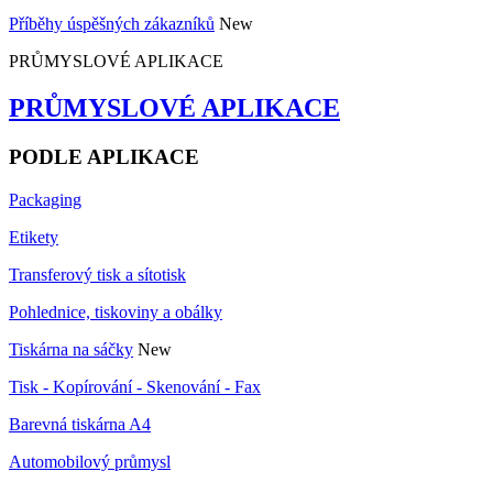
Příběhy úspěšných zákazníků
New
PRŮMYSLOVÉ APLIKACE
PRŮMYSLOVÉ APLIKACE
PODLE APLIKACE
Packaging
Etikety
Transferový tisk a sítotisk
Pohlednice, tiskoviny a obálky
Tiskárna na sáčky
New
Tisk - Kopírování - Skenování - Fax
Barevná tiskárna A4
Automobilový průmysl