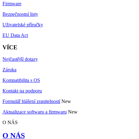
Firmware
Bezpečnostní listy
Uživatelské příručky
EU Data Act
VÍCE
Nejčastější dotazy
Záruka
Kompatibilita s OS
Kontakt na podporu
Formulář hlášení zranitelností
New
Aktualizace softwaru a firmwaru
New
O NÁS
O NÁS