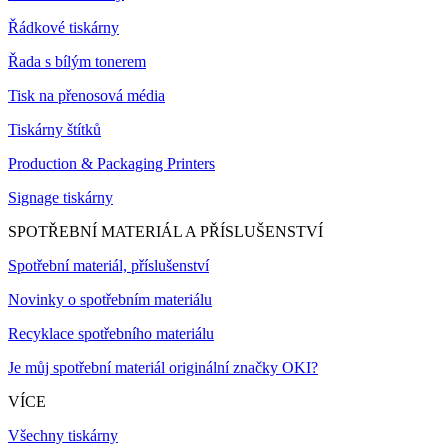
Řádkové tiskárny
Řada s bílým tonerem
Tisk na přenosová média
Tiskárny štítků
Production & Packaging Printers
Signage tiskárny
SPOTŘEBNÍ MATERIÁL A PŘÍSLUŠENSTVÍ
Spotřební materiál, příslušenství
Novinky o spotřebním materiálu
Recyklace spotřebního materiálu
Je můj spotřební materiál originální značky OKI?
VÍCE
Všechny tiskárny