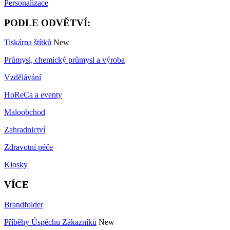
Personalizace
PODLE ODVĚTVÍ:
Tiskárna štítků
New
Průmysl, chemický průmysl a výroba
Vzdělávání
HoReCa a eventy
Maloobchod
Zahradnictví
Zdravotní péče
Kiosky
VÍCE
Brandfolder
Příběhy Úspěchu Zákazníků
New