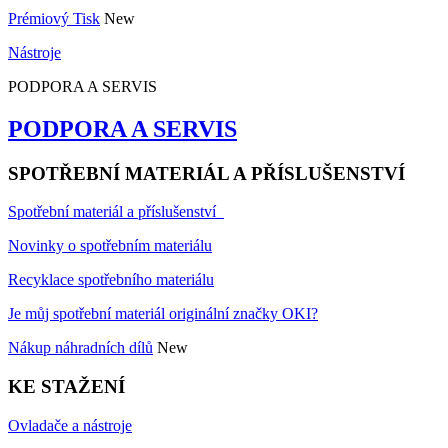
Prémiový Tisk
New
Nástroje
PODPORA A SERVIS
PODPORA A SERVIS
SPOTŘEBNÍ MATERIÁL A PŘÍSLUŠENSTVÍ
Spotřební materiál a příslušenství
Novinky o spotřebním materiálu
Recyklace spotřebního materiálu
Je můj spotřební materiál originální značky OKI?
Nákup náhradních dílů
New
KE STAŽENÍ
Ovladače a nástroje