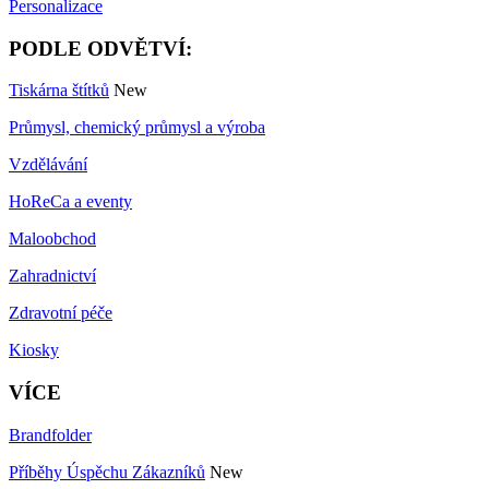
Personalizace
PODLE ODVĚTVÍ:
Tiskárna štítků
New
Průmysl, chemický průmysl a výroba
Vzdělávání
HoReCa a eventy
Maloobchod
Zahradnictví
Zdravotní péče
Kiosky
VÍCE
Brandfolder
Příběhy Úspěchu Zákazníků
New