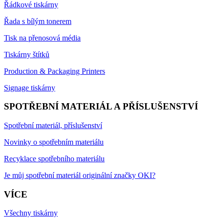
Řádkové tiskárny
Řada s bílým tonerem
Tisk na přenosová média
Tiskárny štítků
Production & Packaging Printers
Signage tiskárny
SPOTŘEBNÍ MATERIÁL A PŘÍSLUŠENSTVÍ
Spotřební materiál, příslušenství
Novinky o spotřebním materiálu
Recyklace spotřebního materiálu
Je můj spotřební materiál originální značky OKI?
VÍCE
Všechny tiskárny