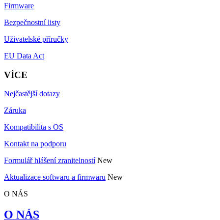
Firmware
Bezpečnostní listy
Uživatelské příručky
EU Data Act
VÍCE
Nejčastější dotazy
Záruka
Kompatibilita s OS
Kontakt na podporu
Formulář hlášení zranitelností
New
Aktualizace softwaru a firmwaru
New
O NÁS
O NÁS