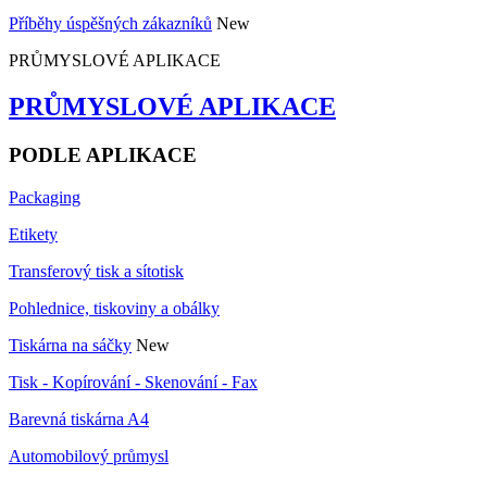
Příběhy úspěšných zákazníků
New
PRŮMYSLOVÉ APLIKACE
PRŮMYSLOVÉ APLIKACE
PODLE APLIKACE
Packaging
Etikety
Transferový tisk a sítotisk
Pohlednice, tiskoviny a obálky
Tiskárna na sáčky
New
Tisk - Kopírování - Skenování - Fax
Barevná tiskárna A4
Automobilový průmysl