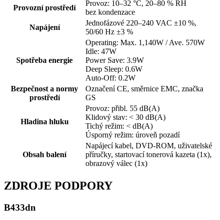
Provoz: 10–32 °C, 20–80 % RH
Provozní prostředí
bez kondenzace
Jednofázové 220–240 VAC ±10 %,
Napájení
50/60 Hz ±3 %
Operating: Max. 1,140W / Ave. 570W
Idle: 47W
Spotřeba energie
Power Save: 3.9W
Deep Sleep: 0.6W
Auto-Off: 0.2W
Bezpečnost a normy
Označení CE, směrnice EMC, značka
prostředí
GS
Provoz: přibl. 55 dB(A)
Klidový stav: < 30 dB(A)
Hladina hluku
Tichý režim: < dB(A)
Úsporný režim: úroveň pozadí
Napájecí kabel, DVD-ROM, uživatelské
Obsah balení
příručky, startovací tonerová kazeta (1x),
obrazový válec (1x)
ZDROJE PODPORY
B433dn