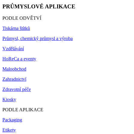
PRŮMYSLOVÉ APLIKACE
PODLE ODVĚTVÍ
Tiskárna štítků
Průmysl, chemický průmysl a výroba
Vzdělávání
HoReCa a eventy
Maloobchod
Zahradnictví
Zdravotní péče
Kiosky
PODLE APLIKACE
Packaging
Etikety