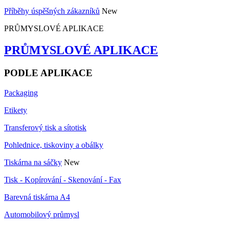
Příběhy úspěšných zákazníků
New
PRŮMYSLOVÉ APLIKACE
PRŮMYSLOVÉ APLIKACE
PODLE APLIKACE
Packaging
Etikety
Transferový tisk a sítotisk
Pohlednice, tiskoviny a obálky
Tiskárna na sáčky
New
Tisk - Kopírování - Skenování - Fax
Barevná tiskárna A4
Automobilový průmysl