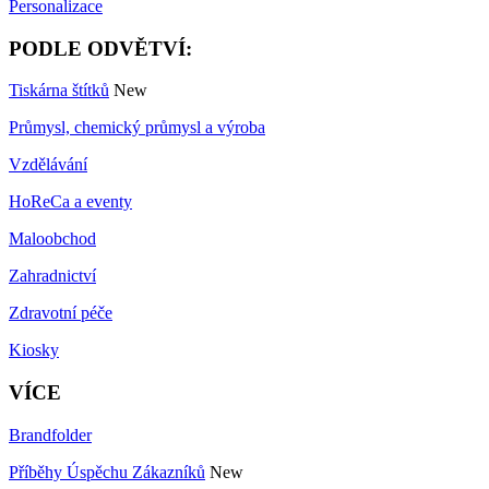
Personalizace
PODLE ODVĚTVÍ:
Tiskárna štítků
New
Průmysl, chemický průmysl a výroba
Vzdělávání
HoReCa a eventy
Maloobchod
Zahradnictví
Zdravotní péče
Kiosky
VÍCE
Brandfolder
Příběhy Úspěchu Zákazníků
New