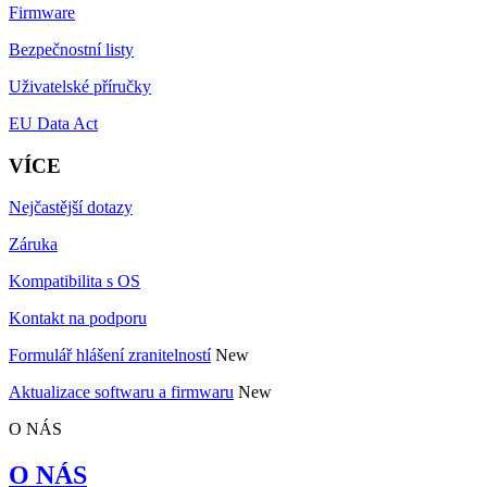
Firmware
Bezpečnostní listy
Uživatelské příručky
EU Data Act
VÍCE
Nejčastější dotazy
Záruka
Kompatibilita s OS
Kontakt na podporu
Formulář hlášení zranitelností
New
Aktualizace softwaru a firmwaru
New
O NÁS
O NÁS