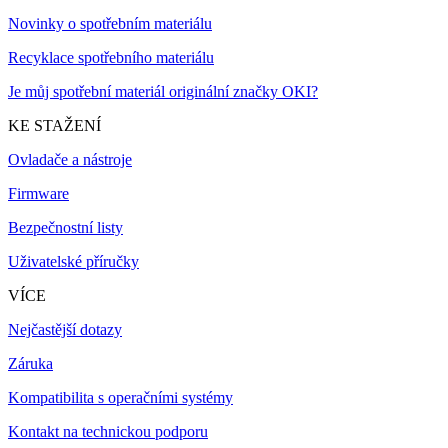
Novinky o spotřebním materiálu
Recyklace spotřebního materiálu
Je můj spotřební materiál originální značky OKI?
KE STAŽENÍ
Ovladače a nástroje
Firmware
Bezpečnostní listy
Uživatelské příručky
VÍCE
Nejčastější dotazy
Záruka
Kompatibilita s operačními systémy
Kontakt na technickou podporu