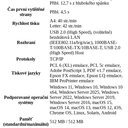
Přibl. 12,7 s z hlubokého spánku
Čas první vytištěné
Přibl. 4,5 s
strany
A4: 40 str./min
Rychlost tisku
Letter: 42 str./min
USB 2.0 (High Speed), (volitelné)
bezdrátová LAN
Rozhraní
(IEEE802.11a/b/g/n/ac), 1000BASE-
T/100BASE-TX/10BASE-T, USB 2.0
(High Speed) Host
Protokoly
TCP/IP
PCL 6 (XL) emulace, PCL 5c emulace,
Adobe PostScript 3, PDF v1.7 emulace,
Tiskové jazyky
Epson FX emulace, Epson LQ emulace,
IBM ProPrinter emulace
Windows 11, Windows 10, Windows 10
x64, Windows Server 2025, Windows
Podporované operační
Server 2022, Windows Server 2019,
systémy
Windows Server 2016, macOS 15,
macOS 14, macOS 13, macOS 12, iOS,
Chrome OS, Linux, Solaris, Android
Paměť
512 MB / 512 MB
(standardní/maximální)