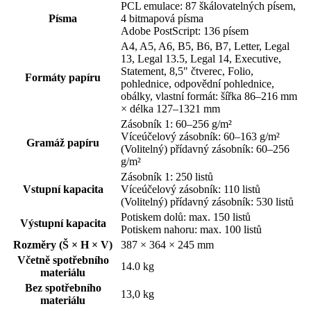
PCL emulace: 87 škálovatelných písem,
Písma
4 bitmapová písma
Adobe PostScript: 136 písem
A4, A5, A6, B5, B6, B7, Letter, Legal
13, Legal 13.5, Legal 14, Executive,
Statement, 8,5" čtverec, Folio,
Formáty papíru
pohlednice, odpovědní pohlednice,
obálky, vlastní formát: šířka 86–216 mm
× délka 127–1321 mm
Zásobník 1: 60–256 g/m²
Víceúčelový zásobník: 60–163 g/m²
Gramáž papíru
(Volitelný) přídavný zásobník: 60–256
g/m²
Zásobník 1: 250 listů
Vstupní kapacita
Víceúčelový zásobník: 110 listů
(Volitelný) přídavný zásobník: 530 listů
Potiskem dolů: max. 150 listů
Výstupní kapacita
Potiskem nahoru: max. 100 listů
Rozměry (Š × H × V)
387 × 364 × 245 mm
Včetně spotřebního
14.0 kg
materiálu
Bez spotřebního
13,0 kg
materiálu