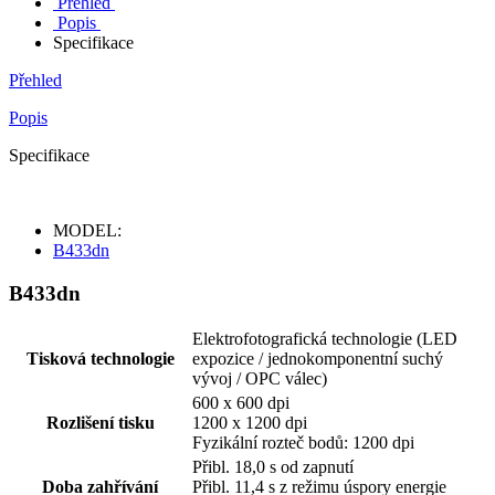
Přehled
Popis
Specifikace
Přehled
Popis
Specifikace
MODEL:
B433dn
B433dn
Elektrofotografická technologie (LED
Tisková technologie
expozice / jednokomponentní suchý
vývoj / OPC válec)
600 x 600 dpi
Rozlišení tisku
1200 x 1200 dpi
Fyzikální rozteč bodů: 1200 dpi
Přibl. 18,0 s od zapnutí
Doba zahřívání
Přibl. 11,4 s z režimu úspory energie