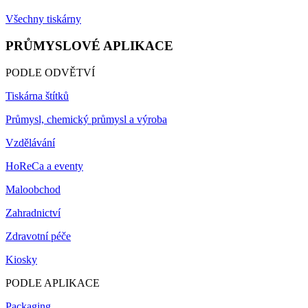
Všechny tiskárny
PRŮMYSLOVÉ APLIKACE
PODLE ODVĚTVÍ
Tiskárna štítků
Průmysl, chemický průmysl a výroba
Vzdělávání
HoReCa a eventy
Maloobchod
Zahradnictví
Zdravotní péče
Kiosky
PODLE APLIKACE
Packaging