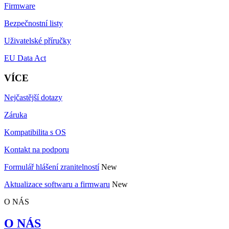
Firmware
Bezpečnostní listy
Uživatelské příručky
EU Data Act
VÍCE
Nejčastější dotazy
Záruka
Kompatibilita s OS
Kontakt na podporu
Formulář hlášení zranitelností
New
Aktualizace softwaru a firmwaru
New
O NÁS
O NÁS