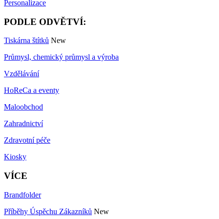
Personalizace
PODLE ODVĚTVÍ:
Tiskárna štítků
New
Průmysl, chemický průmysl a výroba
Vzdělávání
HoReCa a eventy
Maloobchod
Zahradnictví
Zdravotní péče
Kiosky
VÍCE
Brandfolder
Příběhy Úspěchu Zákazníků
New