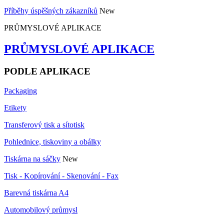
Příběhy úspěšných zákazníků
New
PRŮMYSLOVÉ APLIKACE
PRŮMYSLOVÉ APLIKACE
PODLE APLIKACE
Packaging
Etikety
Transferový tisk a sítotisk
Pohlednice, tiskoviny a obálky
Tiskárna na sáčky
New
Tisk - Kopírování - Skenování - Fax
Barevná tiskárna A4
Automobilový průmysl