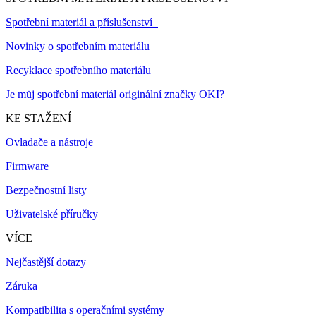
Spotřební materiál a příslušenství
Novinky o spotřebním materiálu
Recyklace spotřebního materiálu
Je můj spotřební materiál originální značky OKI?
KE STAŽENÍ
Ovladače a nástroje
Firmware
Bezpečnostní listy
Uživatelské příručky
VÍCE
Nejčastější dotazy
Záruka
Kompatibilita s operačními systémy