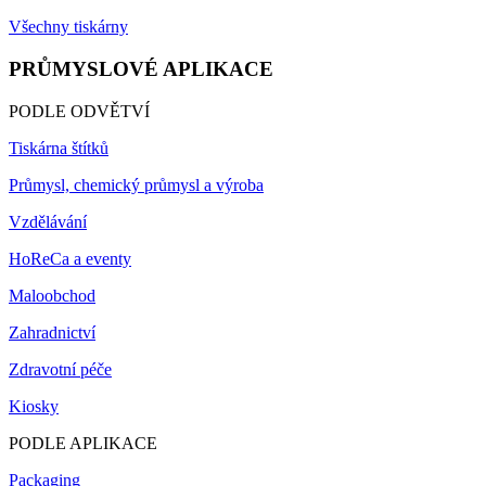
Všechny tiskárny
PRŮMYSLOVÉ APLIKACE
PODLE ODVĚTVÍ
Tiskárna štítků
Průmysl, chemický průmysl a výroba
Vzdělávání
HoReCa a eventy
Maloobchod
Zahradnictví
Zdravotní péče
Kiosky
PODLE APLIKACE
Packaging