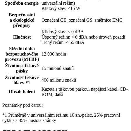
Spotřeba energie
univerzální režim)
Klidový stav: <15 W
Bezpečnostní
a ekologické
Označení CE, označení GS, směrnice EMC
předpisy
Klidový stav: < 0 dBA
Hlučnost
Úsporný režim: < 0 dBA nebo úroveň pozadí
Tichý režim: < 55 dBA
Střední doba
bezporuchového
12 000 hodin
provozu (MTBF)
Životnost tiskové
15 milionů znaků
pásky
Životnost tiskové
400 milionů znaků
hlavy *1
Kazeta s tiskovou páskou, napájecí kabel, CD-
Obsah balení
ROM, další
Poznámky pod čarou:
*1 Průměrně v univerzálním režimu 10 zn./palec, 25% pracovní
cyklus a 35% hustota stránky