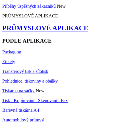
Příběhy úspěšných zákazníků
New
PRŮMYSLOVÉ APLIKACE
PRŮMYSLOVÉ APLIKACE
PODLE APLIKACE
Packaging
Etikety
Transferový tisk a sítotisk
Pohlednice, tiskoviny a obálky
Tiskárna na sáčky
New
Tisk - Kopírování - Skenování - Fax
Barevná tiskárna A4
Automobilový průmysl