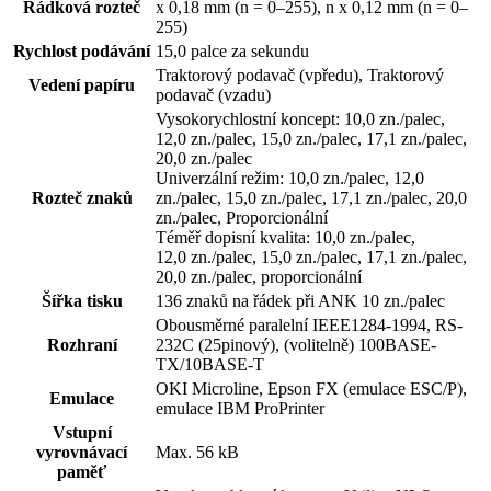
Řádková rozteč
x 0,18 mm (n = 0–255), n x 0,12 mm (n = 0–
255)
Rychlost podávání
15,0 palce za sekundu
Traktorový podavač (vpředu), Traktorový
Vedení papíru
podavač (vzadu)
Vysokorychlostní koncept: 10,0 zn./palec,
12,0 zn./palec, 15,0 zn./palec, 17,1 zn./palec,
20,0 zn./palec
Univerzální režim: 10,0 zn./palec, 12,0
Rozteč znaků
zn./palec, 15,0 zn./palec, 17,1 zn./palec, 20,0
zn./palec, Proporcionální
Téměř dopisní kvalita: 10,0 zn./palec,
12,0 zn./palec, 15,0 zn./palec, 17,1 zn./palec,
20,0 zn./palec, proporcionální
Šířka tisku
136 znaků na řádek při ANK 10 zn./palec
Obousměrné paralelní IEEE1284-1994, RS-
Rozhraní
232C (25pinový), (volitelně) 100BASE-
TX/10BASE-T
OKI Microline, Epson FX (emulace ESC/P),
Emulace
emulace IBM ProPrinter
Vstupní
vyrovnávací
Max. 56 kB
paměť