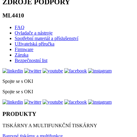
ZDROJE PODPORY
ML4410
FAQ
Ovladače a nástroje
Spotřební materiál a příslušenství
Uživatelská příručka
Firmware
Záruka
Bezpečnostní list
Spojte se s OKI
Spojte se s OKI
PRODUKTY
TISKÁRNY A MULTIFUNKČNÍ TISKÁRNY
Barevné tiskárny a multifunkce