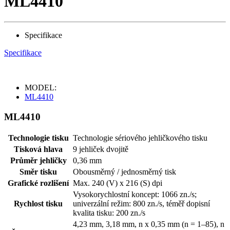
ML4410
Specifikace
Specifikace
MODEL:
ML4410
ML4410
Technologie tisku
Technologie sériového jehličkového tisku
Tisková hlava
9 jehliček dvojitě
Průměr jehličky
0,36 mm
Směr tisku
Obousměrný / jednosměrný tisk
Grafické rozlišení
Max. 240 (V) x 216 (S) dpi
Vysokorychlostní koncept: 1066 zn./s;
Rychlost tisku
univerzální režim: 800 zn./s, téměř dopisní
kvalita tisku: 200 zn./s
4,23 mm, 3,18 mm, n x 0,35 mm (n = 1–85), n