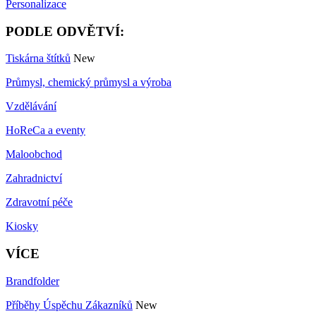
Personalizace
PODLE ODVĚTVÍ:
Tiskárna štítků
New
Průmysl, chemický průmysl a výroba
Vzdělávání
HoReCa a eventy
Maloobchod
Zahradnictví
Zdravotní péče
Kiosky
VÍCE
Brandfolder
Příběhy Úspěchu Zákazníků
New