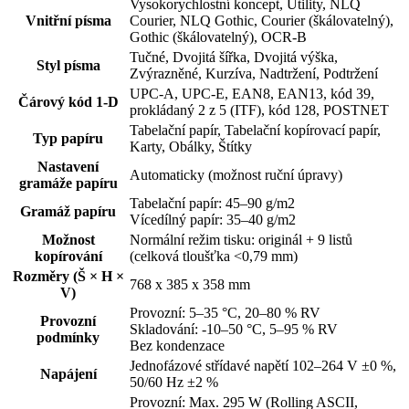
Vysokorychlostní koncept, Utility, NLQ
Vnitřní písma
Courier, NLQ Gothic, Courier (škálovatelný),
Gothic (škálovatelný), OCR-B
Tučné, Dvojitá šířka, Dvojitá výška,
Styl písma
Zvýrazněné, Kurzíva, Nadtržení, Podtržení
UPC-A, UPC-E, EAN8, EAN13, kód 39,
Čárový kód 1-D
prokládaný 2 z 5 (ITF), kód 128, POSTNET
Tabelační papír, Tabelační kopírovací papír,
Typ papíru
Karty, Obálky, Štítky
Nastavení
Automaticky (možnost ruční úpravy)
gramáže papíru
Tabelační papír: 45–90 g/m2
Gramáž papíru
Vícedílný papír: 35–40 g/m2
Možnost
Normální režim tisku: originál + 9 listů
kopírování
(celková tloušťka <0,79 mm)
Rozměry (Š × H ×
768 x 385 x 358 mm
V)
Provozní: 5–35 °C, 20–80 % RV
Provozní
Skladování: -10–50 °C, 5–95 % RV
podmínky
Bez kondenzace
Jednofázové střídavé napětí 102–264 V ±0 %,
Napájení
50/60 Hz ±2 %
Provozní: Max. 295 W (Rolling ASCII,