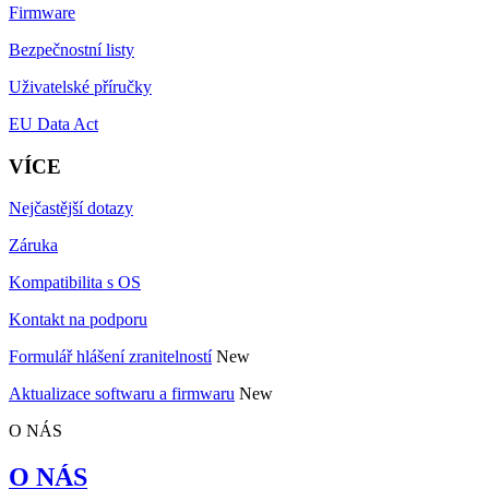
Firmware
Bezpečnostní listy
Uživatelské příručky
EU Data Act
VÍCE
Nejčastější dotazy
Záruka
Kompatibilita s OS
Kontakt na podporu
Formulář hlášení zranitelností
New
Aktualizace softwaru a firmwaru
New
O NÁS
O NÁS