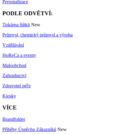
Personalizace
PODLE ODVĚTVÍ:
Tiskárna štítků
New
Průmysl, chemický průmysl a výroba
Vzdělávání
HoReCa a eventy
Maloobchod
Zahradnictví
Zdravotní péče
Kiosky
VÍCE
Brandfolder
Příběhy Úspěchu Zákazníků
New