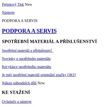
Prémiový Tisk
New
Nástroje
PODPORA A SERVIS
PODPORA A SERVIS
SPOTŘEBNÍ MATERIÁL A PŘÍSLUŠENSTVÍ
Spotřební materiál a příslušenství
Novinky o spotřebním materiálu
Recyklace spotřebního materiálu
Je můj spotřební materiál originální značky OKI?
Nákup náhradních dílů
New
KE STAŽENÍ
Ovladače a nástroje