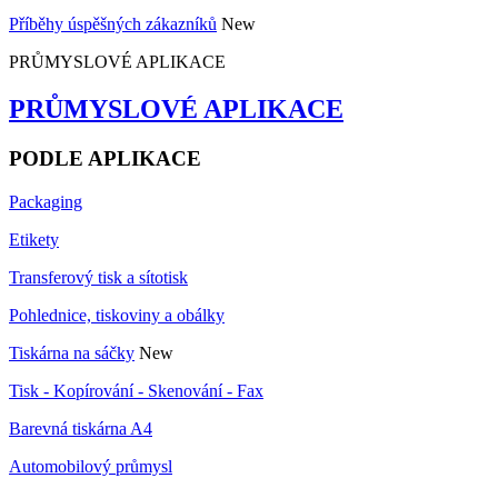
Příběhy úspěšných zákazníků
New
PRŮMYSLOVÉ APLIKACE
PRŮMYSLOVÉ APLIKACE
PODLE APLIKACE
Packaging
Etikety
Transferový tisk a sítotisk
Pohlednice, tiskoviny a obálky
Tiskárna na sáčky
New
Tisk - Kopírování - Skenování - Fax
Barevná tiskárna A4
Automobilový průmysl