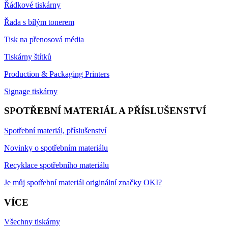
Řádkové tiskárny
Řada s bílým tonerem
Tisk na přenosová média
Tiskárny štítků
Production & Packaging Printers
Signage tiskárny
SPOTŘEBNÍ MATERIÁL A PŘÍSLUŠENSTVÍ
Spotřební materiál, příslušenství
Novinky o spotřebním materiálu
Recyklace spotřebního materiálu
Je můj spotřební materiál originální značky OKI?
VÍCE
Všechny tiskárny