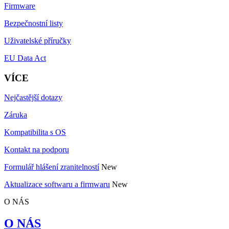
Firmware
Bezpečnostní listy
Uživatelské příručky
EU Data Act
VÍCE
Nejčastější dotazy
Záruka
Kompatibilita s OS
Kontakt na podporu
Formulář hlášení zranitelností
New
Aktualizace softwaru a firmwaru
New
O NÁS
O NÁS