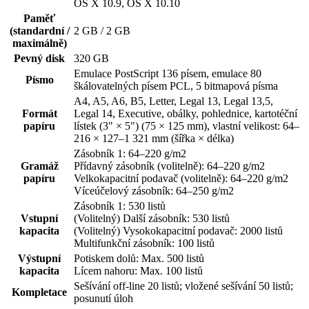
OS X 10.9, OS X 10.10
Paměť
(standardní /
2 GB / 2 GB
maximálně)
Pevný disk
320 GB
Emulace PostScript 136 písem, emulace 80
Písmo
škálovatelných písem PCL, 5 bitmapová písma
A4, A5, A6, B5, Letter, Legal 13, Legal 13,5,
Formát
Legal 14, Executive, obálky, pohlednice, kartotéční
papíru
lístek (3" × 5") (75 × 125 mm), vlastní velikost: 64–
216 × 127–1 321 mm (šířka × délka)
Zásobník 1: 64–220 g/m2
Gramáž
Přídavný zásobník (volitelně): 64–220 g/m2
papíru
Velkokapacitní podavač (volitelně): 64–220 g/m2
Víceúčelový zásobník: 64–250 g/m2
Zásobník 1: 530 listů
Vstupní
(Volitelný) Další zásobník: 530 listů
kapacita
(Volitelný) Vysokokapacitní podavač: 2000 listů
Multifunkční zásobník: 100 listů
Výstupní
Potiskem dolů: Max. 500 listů
kapacita
Lícem nahoru: Max. 100 listů
Sešívání off-line 20 listů; vložené sešívání 50 listů;
Kompletace
posunutí úloh