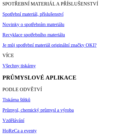
SPOTŘEBNÍ MATERIÁL A PŘÍSLUŠENSTVÍ
Spotřební materiál, příslušenství
Novinky o spotřebním materiálu
Recyklace spotřebního materiálu
Je můj spotřební materiál originální značky OKI?
VÍCE
Všechny tiskárny
PRŮMYSLOVÉ APLIKACE
PODLE ODVĚTVÍ
Tiskárna štítků
Průmysl, chemický průmysl a výroba
Vzdělávání
HoReCa a eventy