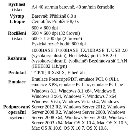
Rychlost
A4 40 str./min barevně, 40 str./min černobíle
tisku
Výstup
Barevně: Přibližně 8,0 s
1. kopie
Černobíle: Přibližně 8,0 s
600 × 600 dpi
Rozlišení
600 × 600 dpi (32 úrovní)
tisku
600 × 1 200 dpi (2 úrovně)
Fyzická rozteč bodů: 600 dpi
1000BASE-T/100BASE-TX/10BASE-T, USB 2.0
(vysokorychlostní), Hostitelský port USB 2.0
Rozhraní
(vysokorychlostní), (volitelně) Bezdrátová síť LAN
(IEEE802.11b/g/n)
Protokol
TCP/IP, IPX/SPX, EtherTalk
Emulace Postscript/PDF, emulace PCL 6 (XL),
Emulace
emulace XPS, emulace PCL 5c, emulace PCL 5e
Windows 8.1, Windows 8.1 x64, Windows 8,
Windows 8 x64, Windows 7, Windows 7 x64,
Windows Vista, Windows Vista x64, Windows
Podporovaný
Server 2012 R2, Windows Server 2012, Windows
operační
Server 2008 R2, Windows Server 2008, Windows
systém
Server 2008 x64, Windows Server 2003, Windows
Server 2003 x64, Mac OS X 10.4, Mac OS X 10.5,
Mac OS X 10.6, OS X 10.7, OS X 10.8,