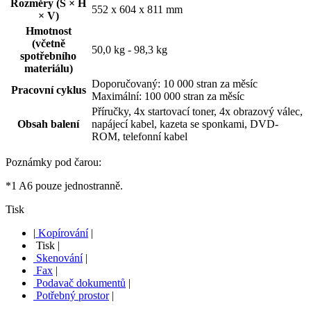
Rozměry (Š × H
552 x 604 x 811 mm
× V)
Hmotnost
(včetně
50,0 kg - 98,3 kg
spotřebního
materiálu)
Doporučovaný: 10 000 stran za měsíc
Pracovní cyklus
Maximální: 100 000 stran za měsíc
Příručky, 4x startovací toner, 4x obrazový válec,
Obsah balení
napájecí kabel, kazeta se sponkami, DVD-
ROM, telefonní kabel
Poznámky pod čarou:
*1 A6 pouze jednostranně.
Tisk
|
Kopírování
|
Tisk
|
Skenování
|
Fax
|
Podavač dokumentů
|
Potřebný prostor
|