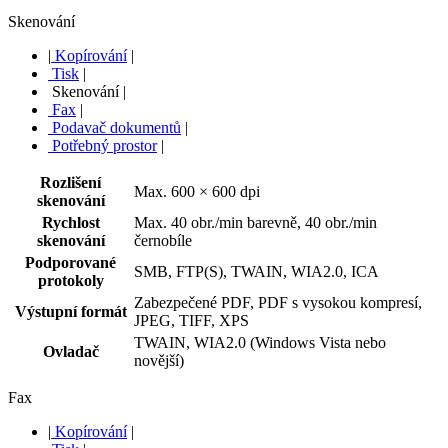
Skenování
|
Kopírování
|
Tisk
|
Skenování
|
Fax
|
Podavač dokumentů
|
Potřebný prostor
|
Rozlišení
Max. 600 × 600 dpi
skenování
Rychlost
Max. 40 obr./min barevně, 40 obr./min
skenování
černobíle
Podporované
SMB, FTP(S), TWAIN, WIA2.0, ICA
protokoly
Zabezpečené PDF, PDF s vysokou kompresí,
Výstupní formát
JPEG, TIFF, XPS
TWAIN, WIA2.0 (Windows Vista nebo
Ovladač
novější)
Fax
|
Kopírování
|