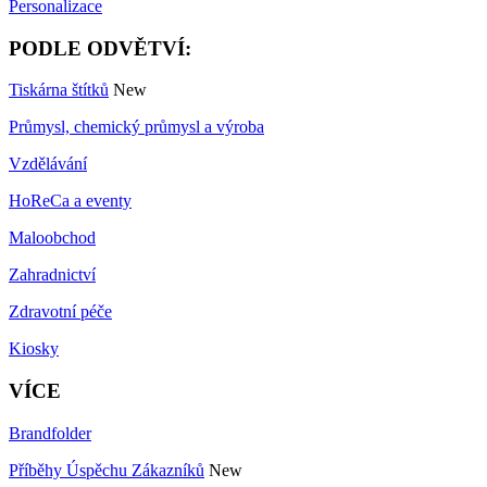
Personalizace
PODLE ODVĚTVÍ:
Tiskárna štítků
New
Průmysl, chemický průmysl a výroba
Vzdělávání
HoReCa a eventy
Maloobchod
Zahradnictví
Zdravotní péče
Kiosky
VÍCE
Brandfolder
Příběhy Úspěchu Zákazníků
New