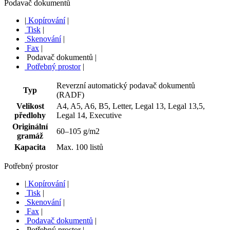
Podavač dokumentů
|
Kopírování
|
Tisk
|
Skenování
|
Fax
|
Podavač dokumentů
|
Potřebný prostor
|
Reverzní automatický podavač dokumentů
Typ
(RADF)
Velikost
A4, A5, A6, B5, Letter, Legal 13, Legal 13,5,
předlohy
Legal 14, Executive
Originální
60–105 g/m2
gramáž
Kapacita
Max. 100 listů
Potřebný prostor
|
Kopírování
|
Tisk
|
Skenování
|
Fax
|
Podavač dokumentů
|
Potřebný prostor
|