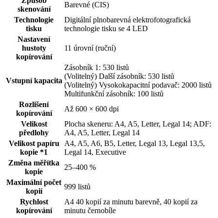
Způsob
Barevné (CIS)
skenování
Technologie
Digitální plnobarevná elektrofotografická
tisku
technologie tisku se 4 LED
Nastavení
hustoty
11 úrovní (ruční)
kopírování
Zásobník 1: 530 listů
(Volitelný) Další zásobník: 530 listů
Vstupní kapacita
(Volitelný) Vysokokapacitní podavač: 2000 listů
Multifunkční zásobník: 100 listů
Rozlišení
Až 600 × 600 dpi
kopírování
Velikost
Plocha skeneru: A4, A5, Letter, Legal 14; ADF:
předlohy
A4, A5, Letter, Legal 14
Velikost papíru
A4, A5, A6, B5, Letter, Legal 13, Legal 13,5,
kopie *1
Legal 14, Executive
Změna měřítka
25–400 %
kopie
Maximální počet
999 listů
kopií
Rychlost
A4 40 kopií za minutu barevně, 40 kopií za
kopírování
minutu černobíle