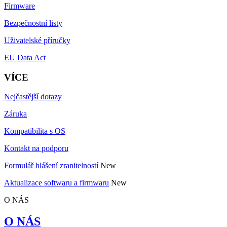
Firmware
Bezpečnostní listy
Uživatelské příručky
EU Data Act
VÍCE
Nejčastější dotazy
Záruka
Kompatibilita s OS
Kontakt na podporu
Formulář hlášení zranitelností
New
Aktualizace softwaru a firmwaru
New
O NÁS
O NÁS