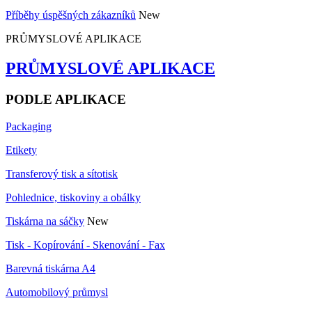
Příběhy úspěšných zákazníků
New
PRŮMYSLOVÉ APLIKACE
PRŮMYSLOVÉ APLIKACE
PODLE APLIKACE
Packaging
Etikety
Transferový tisk a sítotisk
Pohlednice, tiskoviny a obálky
Tiskárna na sáčky
New
Tisk - Kopírování - Skenování - Fax
Barevná tiskárna A4
Automobilový průmysl