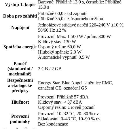
Barevně: Přibližně 13,0 s, černobíle: Přibližně
Výstup 1. kopie
13,0 s
Přibližně 60,0 s od zapnutí
Doba pro zahřátí
Přibližně 35,0 s z úsporného režimu
Jednofázové střídavé napětí 220–240 V ±10 %,
Napájení
50/60 Hz ±2 %
Provozní: Max. 1 500 W / prům. 800 W
Klidový stav: 130 W
Spotřeba energie
Úsporný režim: 60,0 W
Hluboký spánek: 2,0 W
Automatické vypnutí: 0,5 W
Paměť
(standardní /
2 GB / 2 GB
maximálně)
Bezpečnostní
Energy Star, Blue Angel, směrnice EMC,
a ekologické
označení CE, označení GS
předpisy
Provozní: Přibližně 57 dBA
Hlučnost
Klidový stav: < 37 dBA
Úsporný režim: Úroveň pozadí
Provozní: 10–32 °C, 20–80 % r.v.
Provozní
Skladování: 0–43 °C, 10–90 % r.v.
podmínky
Bez kondenzace