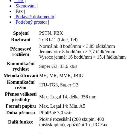
Tisk
|
Skenování
|
Fax
|
Podavač dokumentů
|
Potřebný prostor
|
Spojení
PSTN, PBX
Rozhraní
2x RJ-11 (Line, Tel)
Normální: 8 bodů/mm × 3,85 řádků/mm
Přenosové
Jemné/foto: 8 bodů/mm × 7,7 řádků/mm
rozlišení
Vysoce jemné: 16 bodů/mm × 15,4 řádku/mm
Komunikační
Super G3: 33,6 kb/s
rychlost
Metoda šifrování
MH, MR, MMR, JBIG
Komunikační
ITU-TG3, Super G3
režim
Přenos velikosti
Max. Legal 14, délka 356 mm
předlohy
Formát papíru
Max. Legal 14; Min. A5
Doba přenosu
Přibližně 3,0 s/str.
Plošné rozesílání (200 skupin, 400
Další funkce
míst/skupinu), zpoždění Tx, PC Fax