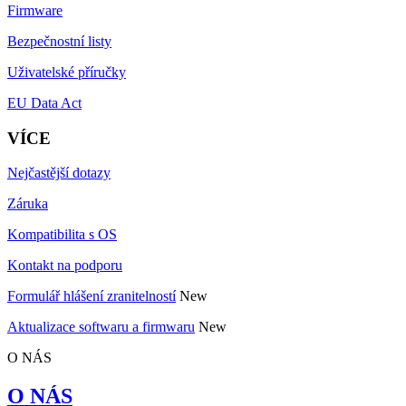
Firmware
Bezpečnostní listy
Uživatelské příručky
EU Data Act
VÍCE
Nejčastější dotazy
Záruka
Kompatibilita s OS
Kontakt na podporu
Formulář hlášení zranitelností
New
Aktualizace softwaru a firmwaru
New
O NÁS
O NÁS