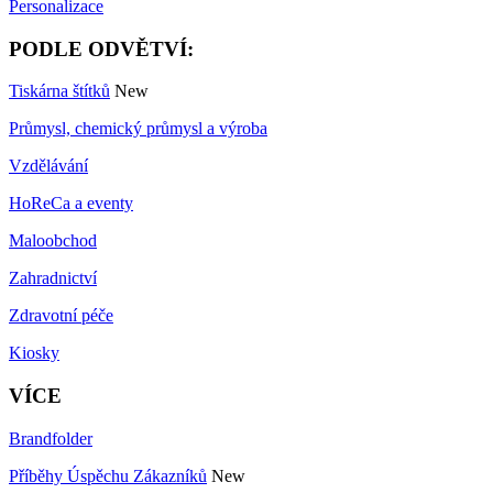
Personalizace
PODLE ODVĚTVÍ:
Tiskárna štítků
New
Průmysl, chemický průmysl a výroba
Vzdělávání
HoReCa a eventy
Maloobchod
Zahradnictví
Zdravotní péče
Kiosky
VÍCE
Brandfolder
Příběhy Úspěchu Zákazníků
New