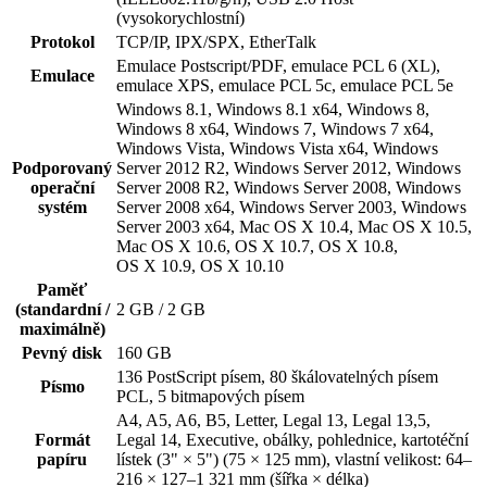
(vysokorychlostní)
Protokol
TCP/IP, IPX/SPX, EtherTalk
Emulace Postscript/PDF, emulace PCL 6 (XL),
Emulace
emulace XPS, emulace PCL 5c, emulace PCL 5e
Windows 8.1, Windows 8.1 x64, Windows 8,
Windows 8 x64, Windows 7, Windows 7 x64,
Windows Vista, Windows Vista x64, Windows
Podporovaný
Server 2012 R2, Windows Server 2012, Windows
operační
Server 2008 R2, Windows Server 2008, Windows
systém
Server 2008 x64, Windows Server 2003, Windows
Server 2003 x64, Mac OS X 10.4, Mac OS X 10.5,
Mac OS X 10.6, OS X 10.7, OS X 10.8,
OS X 10.9, OS X 10.10
Paměť
(standardní /
2 GB / 2 GB
maximálně)
Pevný disk
160 GB
136 PostScript písem, 80 škálovatelných písem
Písmo
PCL, 5 bitmapových písem
A4, A5, A6, B5, Letter, Legal 13, Legal 13,5,
Formát
Legal 14, Executive, obálky, pohlednice, kartotéční
papíru
lístek (3" × 5") (75 × 125 mm), vlastní velikost: 64–
216 × 127–1 321 mm (šířka × délka)