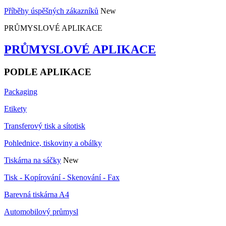
Příběhy úspěšných zákazníků
New
PRŮMYSLOVÉ APLIKACE
PRŮMYSLOVÉ APLIKACE
PODLE APLIKACE
Packaging
Etikety
Transferový tisk a sítotisk
Pohlednice, tiskoviny a obálky
Tiskárna na sáčky
New
Tisk - Kopírování - Skenování - Fax
Barevná tiskárna A4
Automobilový průmysl