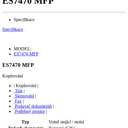
ES7470 MFP
Specifikace
Specifikace
MODEL:
ES7470 MFP
ES7470 MFP
Kopírování
|
Kopírování
|
Tisk
|
Skenování
|
Fax
|
Podavač dokumentů
|
Potřebný prostor
|
Typ
Volně stojící / stolní