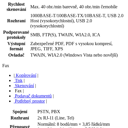
Rychlost
Max. 40 obr./min barevně, 40 obr./min černobíle
skenování
1000BASE-T/100BASE-TX/10BASE-T, USB 2.0
Rozhraní
Host (vysokorychlostní), USB 2.0
(vysokorychlostní)
Podporované
SMB, FTP(S), TWAIN, WIA2.0, ICA
protokoly
Výstupní
Zabezpečené PDF, PDF s vysokou kompresí,
formát
JPEG, TIFF, XPS
Ovladač
TWAIN, WIA2.0 (Windows Vista nebo novější)
Fax
|
Kopírování
|
Tisk
|
Skenování
|
Fax
|
Podavač dokumentů
|
Potřebný prostor
|
Spojení
PSTN, PBX
Rozhraní
2x RJ-11 (Line, Tel)
Normální: 8 bodů/mm × 3,85 řádků/mm
Přenosové