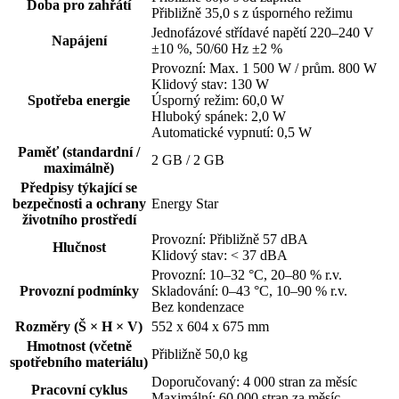
Doba pro zahřátí
Přibližně 35,0 s z úsporného režimu
Jednofázové střídavé napětí 220–240 V
Napájení
±10 %, 50/60 Hz ±2 %
Provozní: Max. 1 500 W / prům. 800 W
Klidový stav: 130 W
Spotřeba energie
Úsporný režim: 60,0 W
Hluboký spánek: 2,0 W
Automatické vypnutí: 0,5 W
Paměť (standardní /
2 GB / 2 GB
maximálně)
Předpisy týkající se
bezpečnosti a ochrany
Energy Star
životního prostředí
Provozní: Přibližně 57 dBA
Hlučnost
Klidový stav: < 37 dBA
Provozní: 10–32 °C, 20–80 % r.v.
Provozní podmínky
Skladování: 0–43 °C, 10–90 % r.v.
Bez kondenzace
Rozměry (Š × H × V)
552 x 604 x 675 mm
Hmotnost (včetně
Přibližně 50,0 kg
spotřebního materiálu)
Doporučovaný: 4 000 stran za měsíc
Pracovní cyklus
Maximální: 60 000 stran za měsíc