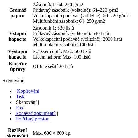
Zásobník 1: 64–220 g/m2
Gramáž
Přídavný zásobník (volitelně): 64–220 g/m2
papíru
Velkokapacitní podavač (volitelně): 60–220 g/m2
Multifunkční zásobník: 64–250 g/m2
Zásobník 1: 530 listů
Vstupní
Přídavný zásobník (volitelně): 530 listů
kapacita
Velkokapacitní podavač (volitelně): 2000 listů
Multifunkční zásobník: 100 listů
Výstupní
Potiskem dolů: Max. 500 listů
kapacita
Lícem nahoru: Max. 100 listů
Konečné
Offline sešití 20 listů
úpravy
Skenování
|
Kopírování
|
Tisk
|
Skenování
|
Fax
|
Podavač dokumentů
|
Potřebný prostor
|
Rozlišení
Max. 600 × 600 dpi
skenování