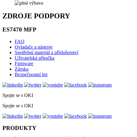
ZDROJE PODPORY
ES7470 MFP
FAQ
Ovladače a nástroje
Spotřební materiál a příslušenství
Uživatelská příručka
Firmware
Záruka
Bezpečnostní list
Spojte se s OKI
Spojte se s OKI
PRODUKTY