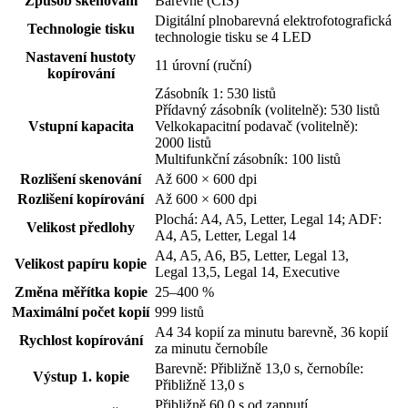
Způsob skenování
Barevné (CIS)
Digitální plnobarevná elektrofotografická
Technologie tisku
technologie tisku se 4 LED
Nastavení hustoty
11 úrovní (ruční)
kopírování
Zásobník 1: 530 listů
Přídavný zásobník (volitelně): 530 listů
Vstupní kapacita
Velkokapacitní podavač (volitelně):
2000 listů
Multifunkční zásobník: 100 listů
Rozlišení skenování
Až 600 × 600 dpi
Rozlišení kopírování
Až 600 × 600 dpi
Plochá: A4, A5, Letter, Legal 14; ADF:
Velikost předlohy
A4, A5, Letter, Legal 14
A4, A5, A6, B5, Letter, Legal 13,
Velikost papíru kopie
Legal 13,5, Legal 14, Executive
Změna měřítka kopie
25–400 %
Maximální počet kopií
999 listů
A4 34 kopií za minutu barevně, 36 kopií
Rychlost kopírování
za minutu černobíle
Barevně: Přibližně 13,0 s, černobíle:
Výstup 1. kopie
Přibližně 13,0 s
Přibližně 60,0 s od zapnutí