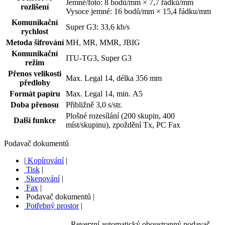
Jemné/foto: 8 bodů/mm × 7,7 řádků/mm
rozlišení
Vysoce jemné: 16 bodů/mm × 15,4 řádku/mm
Komunikační
Super G3: 33,6 kb/s
rychlost
Metoda šifrování
MH, MR, MMR, JBIG
Komunikační
ITU-TG3, Super G3
režim
Přenos velikosti
Max. Legal 14, délka 356 mm
předlohy
Formát papíru
Max. Legal 14, min. A5
Doba přenosu
Přibližně 3,0 s/str.
Plošné rozesílání (200 skupin, 400
Další funkce
míst/skupinu), zpoždění Tx, PC Fax
Podavač dokumentů
|
Kopírování
|
Tisk
|
Skenování
|
Fax
|
Podavač dokumentů
|
Potřebný prostor
|
Reverzní automatický oboustranný podavač