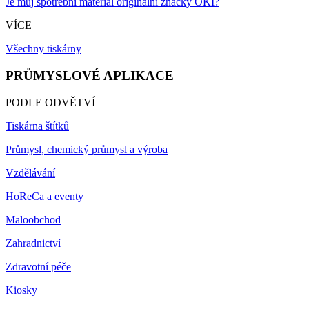
Je můj spotřební materiál originální značky OKI?
VÍCE
Všechny tiskárny
PRŮMYSLOVÉ APLIKACE
PODLE ODVĚTVÍ
Tiskárna štítků
Průmysl, chemický průmysl a výroba
Vzdělávání
HoReCa a eventy
Maloobchod
Zahradnictví
Zdravotní péče
Kiosky