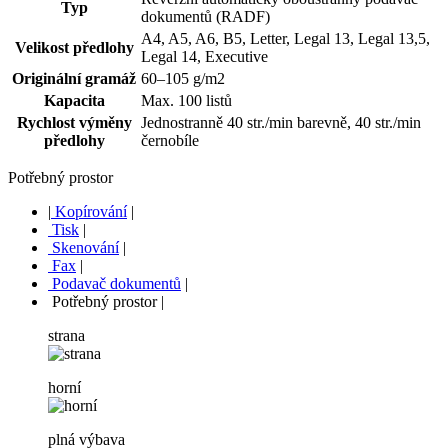
Typ
dokumentů (RADF)
A4, A5, A6, B5, Letter, Legal 13, Legal 13,5,
Velikost předlohy
Legal 14, Executive
Originální gramáž
60–105 g/m2
Kapacita
Max. 100 listů
Rychlost výměny
Jednostranně 40 str./min barevně, 40 str./min
předlohy
černobíle
Potřebný prostor
|
Kopírování
|
Tisk
|
Skenování
|
Fax
|
Podavač dokumentů
|
Potřebný prostor
|
strana
horní
plná výbava