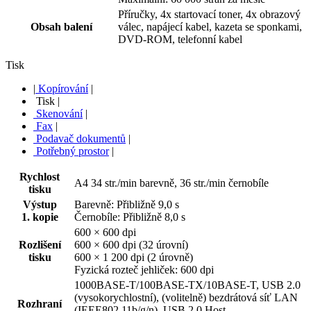
Příručky, 4x startovací toner, 4x obrazový
Obsah balení
válec, napájecí kabel, kazeta se sponkami,
DVD-ROM, telefonní kabel
Tisk
|
Kopírování
|
Tisk
|
Skenování
|
Fax
|
Podavač dokumentů
|
Potřebný prostor
|
Rychlost
A4 34 str./min barevně, 36 str./min černobíle
tisku
Výstup
Barevně: Přibližně 9,0 s
1. kopie
Černobíle: Přibližně 8,0 s
600 × 600 dpi
Rozlišení
600 × 600 dpi (32 úrovní)
tisku
600 × 1 200 dpi (2 úrovně)
Fyzická rozteč jehliček: 600 dpi
1000BASE-T/100BASE-TX/10BASE-T, USB 2.0
(vysokorychlostní), (volitelně) bezdrátová síť LAN
Rozhraní
(IEEE802.11b/g/n), USB 2.0 Host