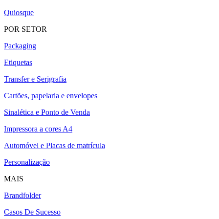
Quiosque
POR SETOR
Packaging
Etiquetas
Transfer e Serigrafia
Cartões, papelaria e envelopes
Sinalética e Ponto de Venda
Impressora a cores A4
Automóvel e Placas de matrícula
Personalização
MAIS
Brandfolder
Casos De Sucesso