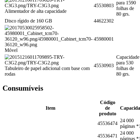
para 1590
45530803
folhas de
Alimentador de alta capacidade
80 grs.
Disco rígido de 160 GB
44622302
45980001
Móvel
Capacidade
para 530
45530903
Tabuleiro de papel adicional com base com
folhas de
rodas
80 grs.
Consumíveis
Código
Item
de
Capacid
produto
24 000
45536474
páginas *
24 000
45536471
páginas *