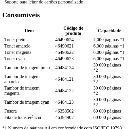
Suporte para leitor de cartões personalizado
Consumíveis
Código de
Item
Capacidade
produto
Toner preto
46490624
7,000 páginas *1
Toner amarelo
46490621
6,000 páginas *1
Toner magenta
46490622
6,000 páginas *1
Toner cyan
46490623
6,000 páginas *1
30 000 páginas
Tambor de imagem preto
46484124
*2
Tambor de imagem
30 000 páginas
46484121
amarelo
*2
Tambor de imagem
30 000 páginas
46484122
magenta
*2
30 000 páginas
Tambor de imagem cyan
46484123
*2
Fusora
46358502
60 000 páginas
Fita de transferência
46394902
60 000 páginas
*1 Número de páginas A4 em conformidade com ISO/IEC 19798.