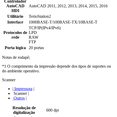
Controlador
AutoCAD
AutoCAD 2011, 2012, 2013, 2014, 2015, 2016
HDI
Utilitário
TerioStation2
Interface
1000BASE-T/100BASE-TX/10BASE-T
TCP/IP(IPv4/IPv6)
Protocolos de
LPD
rede
RAW
FTP
Porta lógica
20 portas
Notas de rodapé;
*1 O comprimento da impressão depende dos tipos de suportes ou
do ambiente operativo.
Scanner
|
Impressora
|
Scanner
|
Outros
|
Resolução de
600 dpi
digitalização