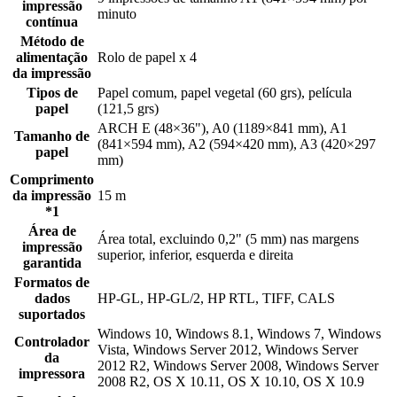
impressão
minuto
contínua
Método de
alimentação
Rolo de papel x 4
da impressão
Tipos de
Papel comum, papel vegetal (60 grs), película
papel
(121,5 grs)
ARCH E (48×36"), A0 (1189×841 mm), A1
Tamanho de
(841×594 mm), A2 (594×420 mm), A3 (420×297
papel
mm)
Comprimento
da impressão
15 m
*1
Área de
Área total, excluindo 0,2" (5 mm) nas margens
impressão
superior, inferior, esquerda e direita
garantida
Formatos de
dados
HP-GL, HP-GL/2, HP RTL, TIFF, CALS
suportados
Windows 10, Windows 8.1, Windows 7, Windows
Controlador
Vista, Windows Server 2012, Windows Server
da
2012 R2, Windows Server 2008, Windows Server
impressora
2008 R2, OS X 10.11, OS X 10.10, OS X 10.9