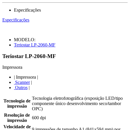
Especificações
Especificações
MODELO:
Teriostar LP-2060-MF
Teriostar LP-2060-MF
Impressora
|
Impressora
|
Scanner
|
Outros
|
Tecnologia eletrofotográfica (exposição LED/tipo
Tecnologia de
componente único desenvolvimento seco/tambor
impressão
OPC)
Resolução de
600 dpi
impressão
Velocidade de
9 impressões de tamanho A1 (841×594 mm) por