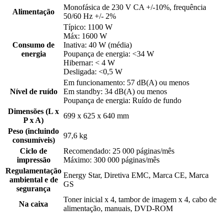
Monofásica de 230 V CA +/-10%, frequência
Alimentação
50/60 Hz +/- 2%
Típico: 1100 W
Máx: 1600 W
Consumo de
Inativa: 40 W (média)
energia
Poupança de energia: <34 W
Hibernar: < 4 W
Desligada: <0,5 W
Em funcionamento: 57 dB(A) ou menos
Nível de ruído
Em standby: 34 dB(A) ou menos
Poupança de energia: Ruído de fundo
Dimensões (L x
699 x 625 x 640 mm
P x A)
Peso (incluindo
97,6 kg
consumíveis)
Ciclo de
Recomendado: 25 000 páginas/mês
impressão
Máximo: 300 000 páginas/mês
Regulamentação
Energy Star, Diretiva EMC, Marca CE, Marca
ambiental e de
GS
segurança
Toner inicial x 4, tambor de imagem x 4, cabo de
Na caixa
alimentação, manuais, DVD-ROM