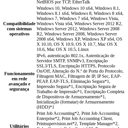
NetBIOS por TCP, EtherTalk
Windows 10, Windows 10 x64, Windows 8.1,
Windows 8.1 x64, Windows 8, Windows 8 x64,
Windows 7, Windows 7 x64, Windows Vista,
Compatibilidade
Windows Vista x64, Windows Server 2012 R2,
com sistemas
Windows Server 2012, Windows Server 2008
operativos
R2, Windows Server 2008, Windows Server
2008 x64, Windows XP, Windows XP x64, OS
X 10.10, OS X 10.9, OS X 10.7, Mac OS X
10.6, Mac OS X 10.5, Linux
IPv6, autenticação 802.1x, Autenticação de
Servidor SMTP, SNMPv3, Encriptação
SSL3/TLS, Encriptação HTTPS, Protocolo
On/Off, Alteração do N.º de Porta do Protocolo,
Funcionamento
Filtragem MAC, Filtragem de IP, IP Sec, EAP-
em rede
PEAP, EAP-TLS, Eliminação Segura*1,
avançado e
Impressão Segura*1, Encriptação Segura de
segurança
Trabalho de Impressão*1, Encriptação Completa
de Dispositivos de Armazenamento*1,
Inicialização (formatar) de Armazenamento
(HDD)*1
Print Job Accounting*2, Print Job Accounting
Enterprise*2, Print Job Accounting Client,
Printsupervision.net*2, Template Manager*2,
Utilitários