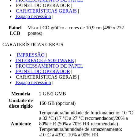
PAINEL DO OPERADOR
|
CARATERÍSTICAS GERAIS
|
Espaço necessário
|
Painel
Visor LCD gráfico a cores de 10,9 cm (480 x 272
LCD
pontos)
CARATERÍSTICAS GERAIS
|
IMPRESSÃO
|
INTERFACE e SOFTWARE
|
PROCESSAMENTO DE PAPEL
|
PAINEL DO OPERADOR
|
CARATERÍSTICAS GERAIS
|
Espaço necessário
|
Memória
2 GB/2 GMB
Unidade de
160 GB (opcional)
disco rígido
Temperatura/humidade de funcionamento: 10 °C
a 32 °C (17 °C a 27 °C recomendados)/20% a
Ambiente
80% HR (50% a 70% HR recomendada)
Temperatura/humidade de armazenamento:
-10°C a 43°C, 10% a 90% HR