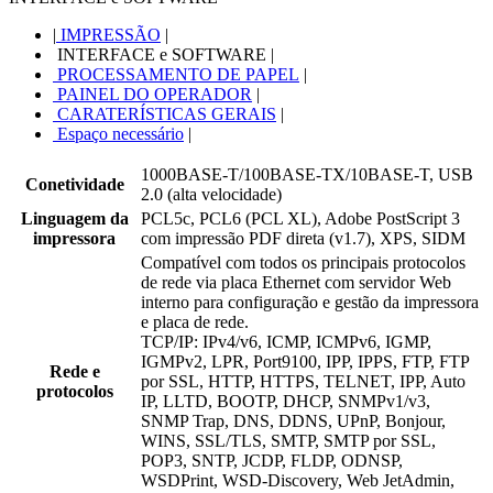
|
IMPRESSÃO
|
INTERFACE e SOFTWARE
|
PROCESSAMENTO DE PAPEL
|
PAINEL DO OPERADOR
|
CARATERÍSTICAS GERAIS
|
Espaço necessário
|
1000BASE-T/100BASE-TX/10BASE-T, USB
Conetividade
2.0 (alta velocidade)
Linguagem da
PCL5c, PCL6 (PCL XL), Adobe PostScript 3
impressora
com impressão PDF direta (v1.7), XPS, SIDM
Compatível com todos os principais protocolos
de rede via placa Ethernet com servidor Web
interno para configuração e gestão da impressora
e placa de rede.
TCP/IP: IPv4/v6, ICMP, ICMPv6, IGMP,
IGMPv2, LPR, Port9100, IPP, IPPS, FTP, FTP
Rede e
por SSL, HTTP, HTTPS, TELNET, IPP, Auto
protocolos
IP, LLTD, BOOTP, DHCP, SNMPv1/v3,
SNMP Trap, DNS, DDNS, UPnP, Bonjour,
WINS, SSL/TLS, SMTP, SMTP por SSL,
POP3, SNTP, JCDP, FLDP, ODNSP,
WSDPrint, WSD-Discovery, Web JetAdmin,