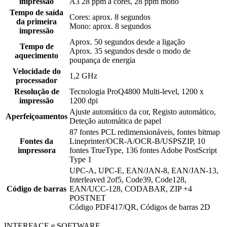
impressão
A3 28 ppm a cores, 28 ppm mono
Tempo de saída
Cores: aprox. 8 segundos
da primeira
Mono: aprox. 8 segundos
impressão
Aprox. 50 segundos desde a ligação
Tempo de
Aprox. 35 segundos desde o modo de
aquecimento
poupança de energia
Velocidade do
1,2 GHz
processador
Resolução de
Tecnologia ProQ4800 Multi-level, 1200 x
impressão
1200 dpi
Ajuste automático da cor, Registo automático,
Aperfeiçoamentos
Deteção automática de papel
87 fontes PCL redimensionáveis, fontes bitmap
Fontes da
Lineprinter/OCR-A/OCR-B/USPSZIP, 10
impressora
fontes TrueType, 136 fontes Adobe PostScript
Type 1
UPC-A, UPC-E, EAN/JAN-8, EAN/JAN-13,
Interleaved 2of5, Code39, Code128,
Código de barras
EAN/UCC-128, CODABAR, ZIP +4
POSTNET
Código PDF417/QR, Códigos de barras 2D
INTERFACE e SOFTWARE