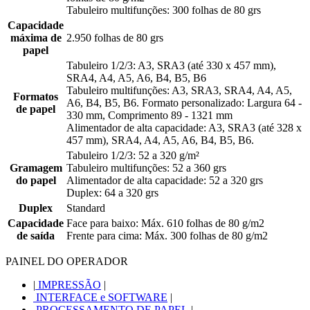
Tabuleiro multifunções: 300 folhas de 80 grs
Capacidade
máxima de
2.950 folhas de 80 grs
papel
Tabuleiro 1/2/3: A3, SRA3 (até 330 x 457 mm),
SRA4, A4, A5, A6, B4, B5, B6
Tabuleiro multifunções: A3, SRA3, SRA4, A4, A5,
Formatos
A6, B4, B5, B6. Formato personalizado: Largura 64 -
de papel
330 mm, Comprimento 89 - 1321 mm
Alimentador de alta capacidade: A3, SRA3 (até 328 x
457 mm), SRA4, A4, A5, A6, B4, B5, B6.
Tabuleiro 1/2/3: 52 a 320 g/m²
Gramagem
Tabuleiro multifunções: 52 a 360 grs
do papel
Alimentador de alta capacidade: 52 a 320 grs
Duplex: 64 a 320 grs
Duplex
Standard
Capacidade
Face para baixo: Máx. 610 folhas de 80 g/m2
de saída
Frente para cima: Máx. 300 folhas de 80 g/m2
PAINEL DO OPERADOR
|
IMPRESSÃO
|
INTERFACE e SOFTWARE
|
PROCESSAMENTO DE PAPEL
|