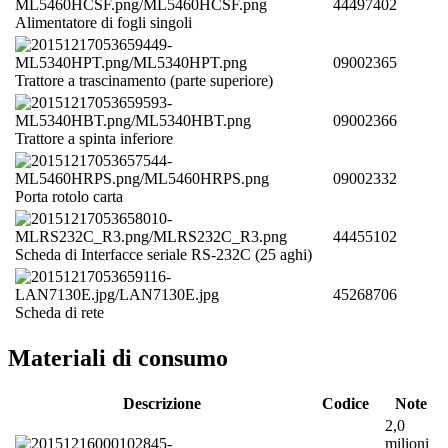
44497402
Alimentatore di fogli singoli
09002365
Trattore a trascinamento (parte superiore)
09002366
Trattore a spinta inferiore
09002332
Porta rotolo carta
44455102
Scheda di Interfacce seriale RS-232C (25 aghi)
45268706
Scheda di rete
Materiali di consumo
Descrizione
Codice
Note
2,0
milioni