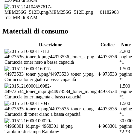
256 MB di RAM
01182908
512 MB di RAM
Materiali di consumo
Descrizione
Codice
Note
2.200
44973536
pagine
Cartuccia toner nero a bassa capacità
*1
1.500
44973533
pagine
Cartuccia toner giallo a bassa capacità
*1
1.500
44973534
pagine
Cartuccia toner magenta a bassa capacità
*1
1.500
44973535
pagine
Cartuccia di toner ciano a bassa capacità
*1
30.000
44968301
pagine
Tamburo di stampa Rainbow
*2 *3