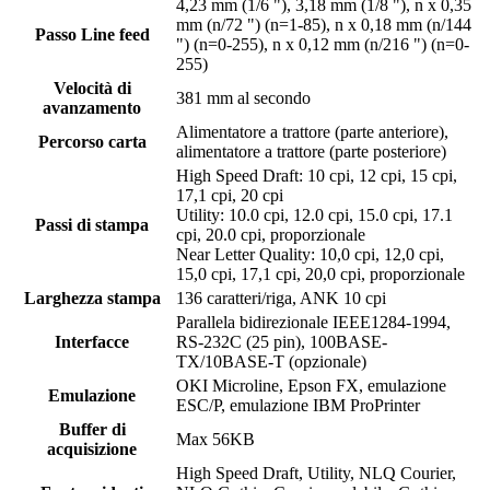
4,23 mm (1/6 "), 3,18 mm (1/8 "), n x 0,35
mm (n/72 ") (n=1-85), n x 0,18 mm (n/144
Passo Line feed
") (n=0-255), n x 0,12 mm (n/216 ") (n=0-
255)
Velocità di
381 mm al secondo
avanzamento
Alimentatore a trattore (parte anteriore),
Percorso carta
alimentatore a trattore (parte posteriore)
High Speed Draft: 10 cpi, 12 cpi, 15 cpi,
17,1 cpi, 20 cpi
Utility: 10.0 cpi, 12.0 cpi, 15.0 cpi, 17.1
Passi di stampa
cpi, 20.0 cpi, proporzionale
Near Letter Quality: 10,0 cpi, 12,0 cpi,
15,0 cpi, 17,1 cpi, 20,0 cpi, proporzionale
Larghezza stampa
136 caratteri/riga, ANK 10 cpi
Parallela bidirezionale IEEE1284-1994,
Interfacce
RS-232C (25 pin), 100BASE-
TX/10BASE-T (opzionale)
OKI Microline, Epson FX, emulazione
Emulazione
ESC/P, emulazione IBM ProPrinter
Buffer di
Max 56KB
acquisizione
High Speed Draft, Utility, NLQ Courier,