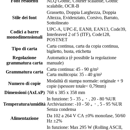
Font residenti
NLQ Gothic, Courier scalabile, Gothic
scalabile, OCR-B
Grassetto, Doppia Larghezza, Doppia
Stile dei font
Altezza, Evidenziato, Corsivo, Barrato,
Sottolineato
UPC-A, UPC-E, EAN8, EAN13, Code39,
Codici a barre
Interleaved 2 of 5 (ITF), Code128,
monodimensionali
POSTNET
Carta continua, carta da copia continua,
Tipo di carta
biglietto, busta, etichetta
Regolazione
Automatica (è possibile la regolazione
grammatura carta
manuale)
Carta continua: 45 - 90 g/m²
Grammatura carta
Carta multicopia: 35 - 40 g/m²
Modalità di stampa normale: originale + 9
Numero di copie
copie (spessore totale< 0,79mm)
Dimensioni (AxLxP)
768 x 385 x 358 mm
In funzione: 5 - 35 ｡・, 20 - 80 %UR
Temperatura/umidità
Archiviazione: -10 - 50 ｡・, 5 - 95 %UR
Senza condensa
Da 102 a 264 V CA ±0% monofase, 50/60
Alimentazione
Hz ±2%
In funzione: Max 295 W (Rolling ASCII,