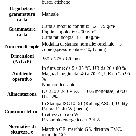
buste, etichette
Regolazione
grammatura
Manuale
carta
Carta a modulo continuo: 52 - 75 g/m²
Grammature
Foglio singolo: 60 - 90 g/m²
carta
Carta multicopia: 35 - 40 g/m²
Modalità di stampa normale: originale + 3
Numero di copie
copie (spessore totale < 0,35 mm)
Dimensioni
360 x 275 x 80 mm
(AxLxP)
In funzione: da 5 a 35 °C, UR da 20 a 80 %
Ambiente
Magazzinaggio: da -40 a 70 °C, UR da 5 a 95
operativo
%
Non condensante
Da 220 a 240 V AC ±10% monofase, 50/60
Alimentazione
Hz ±2%
In Stampa ISO10561 (Rolling ASCII, Utility,
Range 1): 40 W (media)
Consumi elettrici
In attesa: circa 6 W
Risparmio energetico: < 2,4 W
Normative di
Marchio CE, marchio GS, direttiva EMC,
sicurezza e
marchio CCC