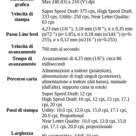
Max 240 (O) x 216 (V) dpi
grafica
Super Speed Draft: 375 cps, High Speed Draft:
Velocità di
333 cps, Utility: 250 cps, Near Letter Quality:
stampa
63 cps
4,23 mm (1/6 "), 3,18 mm (1/8 "), n x 0,35 mm
Passo Line feed
(n/72 ") (n=1-85), n x 0,18 mm (n/144 ") (n=0-
255), n x 0,12 mm (n/216 ") (n=0-255)
Velocità di
760 mm al secondo
avanzamento
Tempo di
Avanzamento di 4,23 mm (1/6”): circa 86
avanzamento
millisecondi
Alimentazione a trattore (posteriore),
alimentazione di fogli singoli (posteriore),
Percorso carta
alimentazione a trattore (dal basso), manuale
(dall'alto), supporto carta in rotolo
Super Speed Draft: 12 cpi
High Speed Draft: 10 cpi, 12 cpi, 15 cpi, 17,1
cpi, 20 cpi
Passi di stampa
Utility: 10.0 cpi, 12.0 cpi, 15.0 cpi, 17.1 cpi,
20.0 cpi, Proportional
Near Letter Quality: 10,0 cpi, 12,0 cpi, 15,0
cpi, 17,1 cpi, 20,0 cpi, proporzionale
Larghezza
80 caratteri/riga, ANK 10 cpi