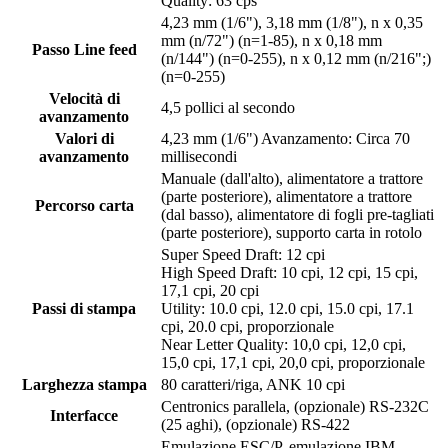
Quality: 63 cps
4,23 mm (1/6"), 3,18 mm (1/8"), n x 0,35
mm (n/72") (n=1-85), n x 0,18 mm
Passo Line feed
(n/144") (n=0-255), n x 0,12 mm (n/216";)
(n=0-255)
Velocità di
4,5 pollici al secondo
avanzamento
Valori di
4,23 mm (1/6") Avanzamento: Circa 70
avanzamento
millisecondi
Manuale (dall'alto), alimentatore a trattore
(parte posteriore), alimentatore a trattore
Percorso carta
(dal basso), alimentatore di fogli pre-tagliati
(parte posteriore), supporto carta in rotolo
Super Speed Draft: 12 cpi
High Speed Draft: 10 cpi, 12 cpi, 15 cpi,
17,1 cpi, 20 cpi
Passi di stampa
Utility: 10.0 cpi, 12.0 cpi, 15.0 cpi, 17.1
cpi, 20.0 cpi, proporzionale
Near Letter Quality: 10,0 cpi, 12,0 cpi,
15,0 cpi, 17,1 cpi, 20,0 cpi, proporzionale
Larghezza stampa
80 caratteri/riga, ANK 10 cpi
Centronics parallela, (opzionale) RS-232C
Interfacce
(25 aghi), (opzionale) RS-422
Emulazione ESC/P, emulazione IBM