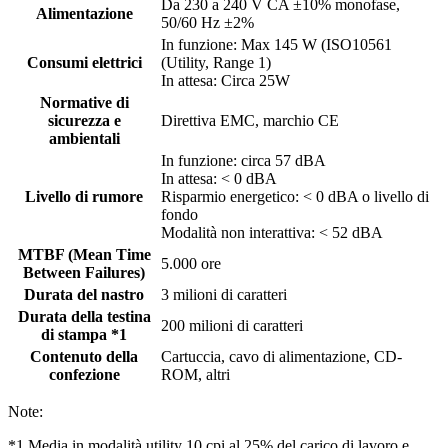
Da 230 a 240 V CA ±10% monofase,
Alimentazione
50/60 Hz ±2%
In funzione: Max 145 W (ISO10561
Consumi elettrici
(Utility, Range 1)
In attesa: Circa 25W
Normative di
sicurezza e
Direttiva EMC, marchio CE
ambientali
In funzione: circa 57 dBA
In attesa: < 0 dBA
Livello di rumore
Risparmio energetico: < 0 dBA o livello di
fondo
Modalità non interattiva: < 52 dBA
MTBF (Mean Time
5.000 ore
Between Failures)
Durata del nastro
3 milioni di caratteri
Durata della testina
200 milioni di caratteri
di stampa *1
Contenuto della
Cartuccia, cavo di alimentazione, CD-
confezione
ROM, altri
Note:
*1 Media in modalità utility 10 cpi al 25% del carico di lavoro e