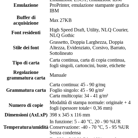
Emulazione
ProPrinter, emulazione stampante grafica
IBM
Buffer di
Max 27KB
acquisizione
High Speed Draft, Utility, NLQ Courier,
Font residenti
NLQ Gothic
Grassetto, Doppia Larghezza, Doppia
Stile dei font
Altezza, Evidenziato, Corsivo, Barrato,
Sottolineato
Carta continua, carta di copia continua,
Tipo di carta
fogli singoli, cartoncini, buste, etichette
Regolazione
Manuale
grammatura carta
Carta continua: 45 - 90 g/mq
Grammatura carta
Foglio singolo: 45 - 90 g/m²
Carta multicopia: 34 - 41 g/m²
Modalità di stampa normale: originale + 4
Numero di copie
fogli (spessore totale< 0,36 mm)
Dimensioni (AxLxP)
398 x 345 x 116 mm
In funzione: 5 - 40 °C, 20 - 90 %UR
Temperatura/umidità
Conservazione: -40 - 70 °C, 5 - 95 %UR
Senza condensa