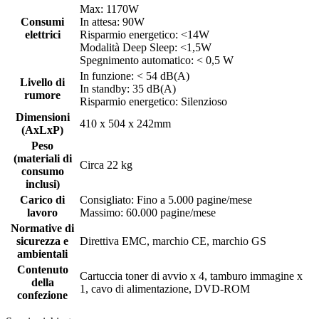
Max: 1170W
Consumi
In attesa: 90W
elettrici
Risparmio energetico: <14W
Modalità Deep Sleep: <1,5W
Spegnimento automatico: < 0,5 W
In funzione: < 54 dB(A)
Livello di
In standby: 35 dB(A)
rumore
Risparmio energetico: Silenzioso
Dimensioni
410 x 504 x 242mm
(AxLxP)
Peso
(materiali di
Circa 22 kg
consumo
inclusi)
Carico di
Consigliato: Fino a 5.000 pagine/mese
lavoro
Massimo: 60.000 pagine/mese
Normative di
sicurezza e
Direttiva EMC, marchio CE, marchio GS
ambientali
Contenuto
Cartuccia toner di avvio x 4, tamburo immagine x
della
1, cavo di alimentazione, DVD-ROM
confezione