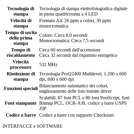
Tecnologia di
Tecnologia di stampa elettrofotografica digitale
stampa
in piena quadricromia a 4 LED
Velocità di
Formato A4: 26 ppm a colori, 30 ppm
stampa
monocromatica
Tempo di uscita
Colore: Circa 8,0 secondi
della prima
Monocromatica: Circa 7,5 secondi
stampa
Tempo di
Circa 60 secondi dall'accensione
riscaldamento
Circa 32 secondi dal risparmio energetico
Velocità
532 MHz
processore
Risoluzione di
Tecnologia ProQ2400 Multilevel, 1.200 x 600
stampa
dpi, 600 x 600 dpi
Bilanciamento automatico dei colori,
Funzioni speciali
miglioramento delle foto tramite driver
Scalabili: 87 font PCL e 80 font PostScript, font
Font stampante
Bitmap PCL, OCR-A/B, codice a barre USPS
ZIP
Codice a barre
Codice a barre con supporto Checksum
INTERFACCE e SOFTWARE