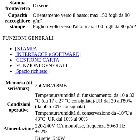
Stampa
Di serie
fronte/retro
Capacità
Orientamento verso il basso: max 150 fogli da 80
raccoglitore
g/m²
stampe
Foglio rivolto verso l'alto: max. 100 fogli da 80 g/m²
FUNZIONI GENERALI
|
STAMPA
|
INTERFACCE e SOFTWARE
|
GESTIONE CARTA
|
FUNZIONI GENERALI
|
Spazio richiesto
|
Memoria (di
256MB/768MB
serie/max)
Temperatura/umidità di funzionamento: da 10 a 32
°C (da 17 a 27 °C consigliata)/UR dal 20 all'80%
Condizioni
(da 50 a 70% consigliata)
operative
Temperatura/umidità di conservazione da -10℃ a
43°C, UR dal 10% al 90%
220-240V CA monofase, frequenza 50/60 Hz
Alimentazione
+/-2%
Di serie:‎ 540W