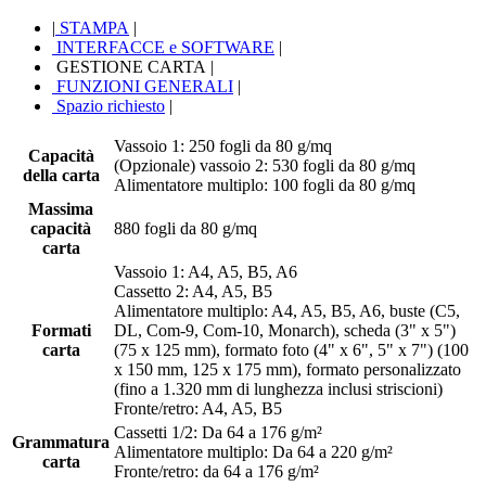
|
STAMPA
|
INTERFACCE e SOFTWARE
|
GESTIONE CARTA
|
FUNZIONI GENERALI
|
Spazio richiesto
|
Vassoio 1: 250 fogli da 80 g/mq
Capacità
(Opzionale) vassoio 2: 530 fogli da 80 g/mq
della carta
Alimentatore multiplo: 100 fogli da 80 g/mq
Massima
capacità
880 fogli da 80 g/mq
carta
Vassoio 1: A4, A5, B5, A6
Cassetto 2: A4, A5, B5
Alimentatore multiplo: A4, A5, B5, A6, buste (C5,
Formati
DL, Com-9, Com-10, Monarch), scheda (3" x 5")
carta
(75 x 125 mm), formato foto (4" x 6", 5" x 7") (100
x 150 mm, 125 x 175 mm), formato personalizzato
(fino a 1.320 mm di lunghezza inclusi striscioni)
Fronte/retro: A4, A5, B5
Cassetti 1/2: Da 64 a 176 g/m²
Grammatura
Alimentatore multiplo: Da 64 a 220 g/m²
carta
Fronte/retro: da 64 a 176 g/m²