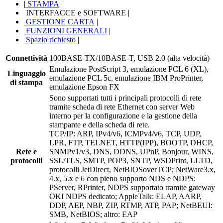
|
STAMPA
|
INTERFACCE e SOFTWARE
|
GESTIONE CARTA
|
FUNZIONI GENERALI
|
Spazio richiesto
|
Connettività
100BASE-TX/10BASE-T, USB 2.0 (alta velocità)
Emulazione PostScript 3, emulazione PCL 6 (XL),
Linguaggio
emulazione PCL 5c, emulazione IBM ProPrinter,
di stampa
emulazione Epson FX
Sono supportati tutti i principali protocolli di rete
tramite scheda di rete Ethernet con server Web
interno per la configurazione e la gestione della
stampante e della scheda di rete.
TCP/IP: ARP, IPv4/v6, ICMPv4/v6, TCP, UDP,
LPR, FTP, TELNET, HTTP(IPP), BOOTP, DHCP,
Rete e
SNMPv1/v3, DNS, DDNS, UPnP, Bonjour, WINS,
protocolli
SSL/TLS, SMTP, POP3, SNTP, WSDPrint, LLTD,
protocolli JetDirect, NetBIOSoverTCP; NetWare3.x,
4.x, 5.x e 6 con pieno supporto NDS e NDPS:
PServer, RPrinter, NDPS supportato tramite gateway
OKI NDPS dedicato; AppleTalk: ELAP, AARP,
DDP, AEP, NBP, ZIP, RTMP, ATP, PAP; NetBEUI:
SMB, NetBIOS; altro: EAP