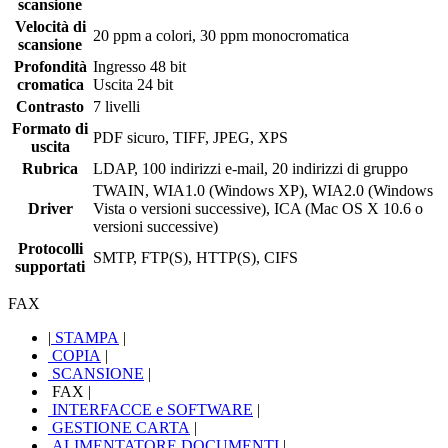
scansione
Velocità di
20 ppm a colori, 30 ppm monocromatica
scansione
Profondità
Ingresso 48 bit
cromatica
Uscita 24 bit
Contrasto
7 livelli
Formato di
PDF sicuro, TIFF, JPEG, XPS
uscita
Rubrica
LDAP, 100 indirizzi e-mail, 20 indirizzi di gruppo
TWAIN, WIA1.0 (Windows XP), WIA2.0 (Windows
Driver
Vista o versioni successive), ICA (Mac OS X 10.6 o
versioni successive)
Protocolli
SMTP, FTP(S), HTTP(S), CIFS
supportati
FAX
|
STAMPA
|
COPIA
|
SCANSIONE
|
FAX
|
INTERFACCE e SOFTWARE
|
GESTIONE CARTA
|
ALIMENTATORE DOCUMENTI
|