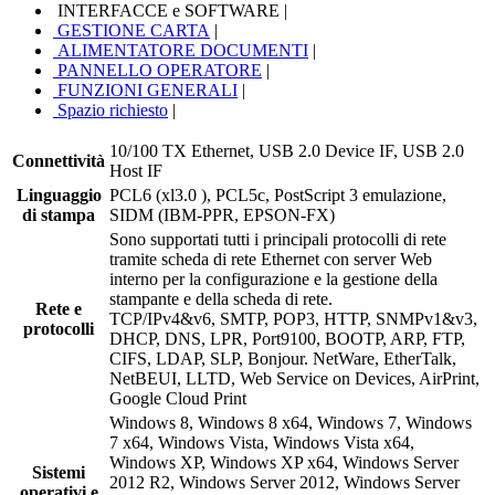
INTERFACCE e SOFTWARE
|
GESTIONE CARTA
|
ALIMENTATORE DOCUMENTI
|
PANNELLO OPERATORE
|
FUNZIONI GENERALI
|
Spazio richiesto
|
10/100 TX Ethernet, USB 2.0 Device IF, USB 2.0
Connettività
Host IF
Linguaggio
PCL6 (xl3.0 ), PCL5c, PostScript 3 emulazione,
di stampa
SIDM (IBM-PPR, EPSON-FX)
Sono supportati tutti i principali protocolli di rete
tramite scheda di rete Ethernet con server Web
interno per la configurazione e la gestione della
stampante e della scheda di rete.
Rete e
TCP/IPv4&v6, SMTP, POP3, HTTP, SNMPv1&v3,
protocolli
DHCP, DNS, LPR, Port9100, BOOTP, ARP, FTP,
CIFS, LDAP, SLP, Bonjour. NetWare, EtherTalk,
NetBEUI, LLTD, Web Service on Devices, AirPrint,
Google Cloud Print
Windows 8, Windows 8 x64, Windows 7, Windows
7 x64, Windows Vista, Windows Vista x64,
Windows XP, Windows XP x64, Windows Server
Sistemi
2012 R2, Windows Server 2012, Windows Server
operativi e