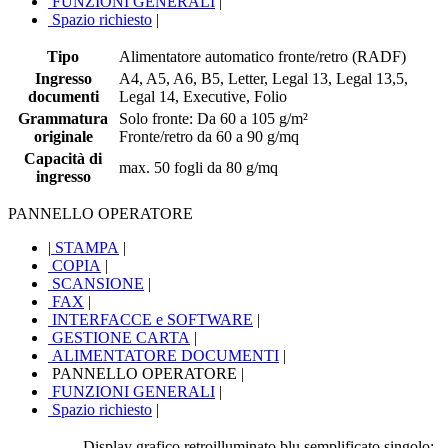
FUNZIONI GENERALI
|
Spazio richiesto
|
Tipo
Alimentatore automatico fronte/retro (RADF)
Ingresso
A4, A5, A6, B5, Letter, Legal 13, Legal 13,5,
documenti
Legal 14, Executive, Folio
Grammatura
Solo fronte: Da 60 a 105 g/m²
originale
Fronte/retro da 60 a 90 g/mq
Capacità di
max. 50 fogli da 80 g/mq
ingresso
PANNELLO OPERATORE
|
STAMPA
|
COPIA
|
SCANSIONE
|
FAX
|
INTERFACCE e SOFTWARE
|
GESTIONE CARTA
|
ALIMENTATORE DOCUMENTI
|
PANNELLO OPERATORE
|
FUNZIONI GENERALI
|
Spazio richiesto
|
Display grafico retroilluminato blu semplificato singolo: