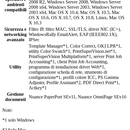
2008 R2, Windows Server 2008, Windows Server
ambienti
2008 x64, Windows Server 2003, Windows Server
compatibili
2003 x64, Mac OS X 10.4, Mac OS X 10.5, Mac
OS X 10.6, OS X 10.7, OS X 10.8, Linux, Mac OS
X 10.3
Sicurezza e
Filtro IP, filtro MAC, SSL/TLS, driver NIC (IC+),
networking
WindowsRally EmailAlert, EAP (IEEE802.1X),
avanzato
IPSec
Template Manager*1, Color Correct, OKI LPR*1,
utility Color Swatch*1, PrintSuperVision.net*1,
PrintSuperVision Multiplatform*1, server Print Job
Accounting*1, client Print Job Accounting,
Utility
programma di installazione driver Web*1,
configurazione scheda di rete, strumento di
configurazione*1, profili colore ICC, PS Gamma
Adjuster, Profile Assistant*2, PDF Direct Print*1,
Actkey*1
Gestione
Nuance PaperPort SEv11, Nuance OmniPage SEv16
documenti
Note:
*1 solo Windows
*2 Solo Mac