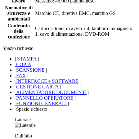
lavoro
Massimo: 45.000 pagine/mese
Normative di
sicurezza e
Marchio CE, direttiva EMC, marchio GS
ambientali
Contenuto
Cartuccia toner di avvio x 4, tamburo immagine x
della
1, cavo di alimentazione, DVD-ROM
confezione
Spazio richiesto
|
STAMPA
|
COPIA
|
SCANSIONE
|
FAX
|
INTERFACCE e SOFTWARE
|
GESTIONE CARTA
|
ALIMENTATORE DOCUMENTI
|
PANNELLO OPERATORE
|
FUNZIONI GENERALI
|
Spazio richiesto
|
Laterale
Dall’alto