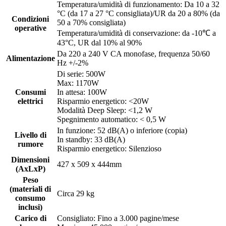
Temperatura/umidità di funzionamento: Da 10 a 32
°C (da 17 a 27 °C consigliata)/UR da 20 a 80% (da
Condizioni
50 a 70% consigliata)
operative
Temperatura/umidità di conservazione: da -10℃ a
43°C, UR dal 10% al 90%
Da 220 a 240 V CA monofase, frequenza 50/60
Alimentazione
Hz +/-2%
Di serie:‎ 500W
Max: 1170W
Consumi
In attesa: 100W
elettrici
Risparmio energetico: <20W
Modalità Deep Sleep: <1,2 W
Spegnimento automatico: < 0,5 W
In funzione: 52 dB(A) o inferiore (copia)
Livello di
In standby: 33 dB(A)
rumore
Risparmio energetico: Silenzioso
Dimensioni
427 x 509 x 444mm
(AxLxP)
Peso
(materiali di
Circa 29 kg
consumo
inclusi)
Carico di
Consigliato: Fino a 3.000 pagine/mese