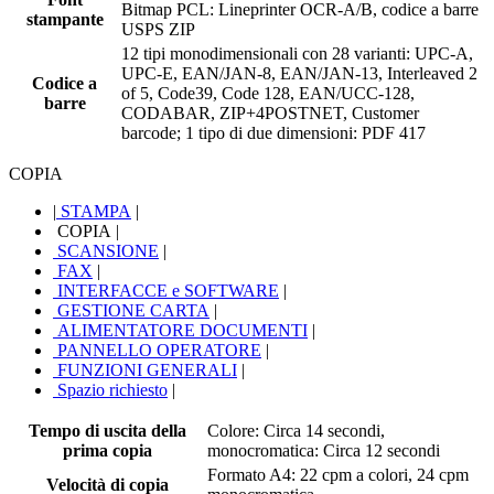
Bitmap PCL: Lineprinter OCR-A/B, codice a barre
stampante
USPS ZIP
12 tipi monodimensionali con 28 varianti: UPC-A,
UPC-E, EAN/JAN-8, EAN/JAN-13, Interleaved 2
Codice a
of 5, Code39, Code 128, EAN/UCC-128,
barre
CODABAR, ZIP+4POSTNET, Customer
barcode; 1 tipo di due dimensioni: PDF 417
COPIA
|
STAMPA
|
COPIA
|
SCANSIONE
|
FAX
|
INTERFACCE e SOFTWARE
|
GESTIONE CARTA
|
ALIMENTATORE DOCUMENTI
|
PANNELLO OPERATORE
|
FUNZIONI GENERALI
|
Spazio richiesto
|
Tempo di uscita della
Colore: Circa 14 secondi,
prima copia
monocromatica: Circa 12 secondi
Formato A4: 22 cpm a colori, 24 cpm
Velocità di copia