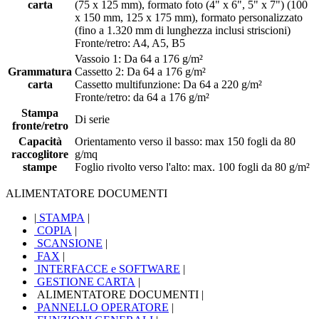
carta
(75 x 125 mm), formato foto (4" x 6", 5" x 7") (100
x 150 mm, 125 x 175 mm), formato personalizzato
(fino a 1.320 mm di lunghezza inclusi striscioni)
Fronte/retro: A4, A5, B5
Vassoio 1: Da 64 a 176 g/m²
Grammatura
Cassetto 2: Da 64 a 176 g/m²
carta
Cassetto multifunzione: Da 64 a 220 g/m²
Fronte/retro: da 64 a 176 g/m²
Stampa
Di serie
fronte/retro
Capacità
Orientamento verso il basso: max 150 fogli da 80
raccoglitore
g/mq
stampe
Foglio rivolto verso l'alto: max. 100 fogli da 80 g/m²
ALIMENTATORE DOCUMENTI
|
STAMPA
|
COPIA
|
SCANSIONE
|
FAX
|
INTERFACCE e SOFTWARE
|
GESTIONE CARTA
|
ALIMENTATORE DOCUMENTI
|
PANNELLO OPERATORE
|