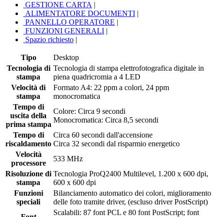
GESTIONE CARTA
|
ALIMENTATORE DOCUMENTI
|
PANNELLO OPERATORE
|
FUNZIONI GENERALI
|
Spazio richiesto
|
Tipo
Desktop
Tecnologia di
Tecnologia di stampa elettrofotografica digitale in
stampa
piena quadricromia a 4 LED
Velocità di
Formato A4: 22 ppm a colori, 24 ppm
stampa
monocromatica
Tempo di
Colore: Circa 9 secondi
uscita della
Monocromatica: Circa 8,5 secondi
prima stampa
Tempo di
Circa 60 secondi dall'accensione
riscaldamento
Circa 32 secondi dal risparmio energetico
Velocità
533 MHz
processore
Risoluzione di
Tecnologia ProQ2400 Multilevel, 1.200 x 600 dpi,
stampa
600 x 600 dpi
Funzioni
Bilanciamento automatico dei colori, miglioramento
speciali
delle foto tramite driver, (escluso driver PostScript)
Scalabili: 87 font PCL e 80 font PostScript; font
Font