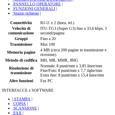
PANNELLO OPERATORE
|
FUNZIONI GENERALI
|
Spazio richiesto
|
Connettività
RJ-11 x 2 (linea, tel.)
Velocità di
ITU-TG3 (Super G3) fino a 33,6 kbps, 3
comunicazione
secondi/pagina
Gruppi
Fino a 20
Trasmissione
Max 100
4 MB (circa 200 pagine in trasmissione e
Memoria pagine
ricezione)
Metodo di codifica
MH, MR, MMR, JBIG
Normale: 8 punti/mm x 3,85 linee/mm
Risoluzione di
Fine/Foto: 8 punti/mm x 7,7 righe/mm
trasmissione
Extra fine: 8 punti/mm x 15,4 linee/mm
Altre funzioni
Fax PC
INTERFACCE e SOFTWARE
|
STAMPA
|
COPIA
|
SCANSIONE
|
FAX
|