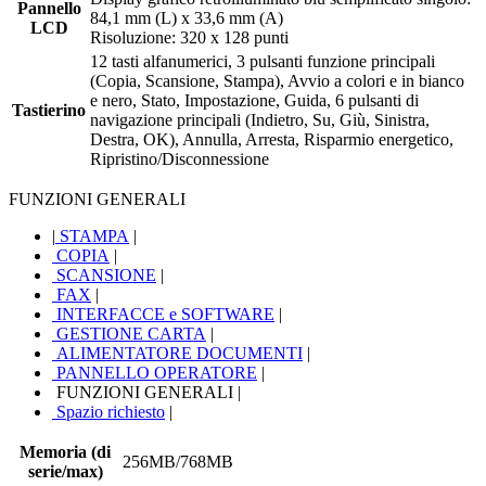
Pannello
84,1 mm (L) x 33,6 mm (A)
LCD
Risoluzione: 320 x 128 punti
12 tasti alfanumerici, 3 pulsanti funzione principali
(Copia, Scansione, Stampa), Avvio a colori e in bianco
e nero, Stato, Impostazione, Guida, 6 pulsanti di
Tastierino
navigazione principali (Indietro, Su, Giù, Sinistra,
Destra, OK), Annulla, Arresta, Risparmio energetico,
Ripristino/Disconnessione
FUNZIONI GENERALI
|
STAMPA
|
COPIA
|
SCANSIONE
|
FAX
|
INTERFACCE e SOFTWARE
|
GESTIONE CARTA
|
ALIMENTATORE DOCUMENTI
|
PANNELLO OPERATORE
|
FUNZIONI GENERALI
|
Spazio richiesto
|
Memoria (di
256MB/768MB
serie/max)